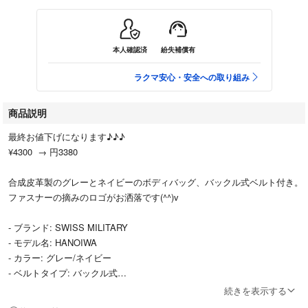
本人確認済
紛失補償有
ラクマ安心・安全への取り組み
商品説明
最終お値下げになります♪♪♪
¥4300 → 円3380
合成皮革製のグレーとネイビーのボディバッグ、バックル式ベルト付き。
ファスナーの摘みのロゴがお洒落です(^^)v
- ブランド: SWISS MILITARY
- モデル名: HANOIWA
- カラー: グレー/ネイビー
- ベルトタイプ: バックル式
- 素材: 合成皮革
続きを表示する