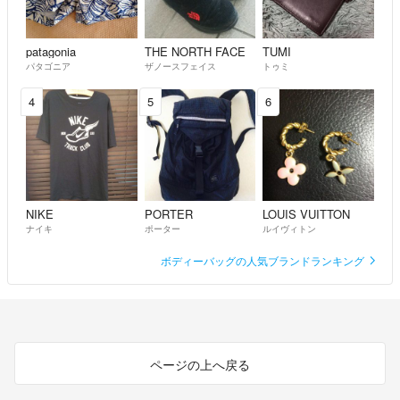
patagonia
THE NORTH FACE
TUMI
パタゴニア
ザノースフェイス
トゥミ
4
5
6
NIKE
PORTER
LOUIS VUITTON
ナイキ
ポーター
ルイヴィトン
ボディーバッグの人気ブランドランキング
ページの上へ戻る