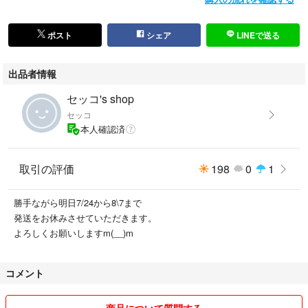
ポスト
シェア
LINEで送る
出品者情報
セッコ's shop
セッコ
本人確認済
取引の評価
198
0
1
勝手ながら明日7/24から8\7まで
発送をお休みさせていただきます。
よろしくお願いしますm(__)m
コメント
商品について質問する