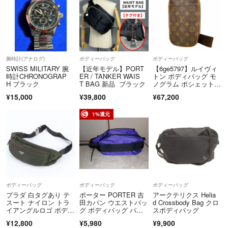
腕時計(アナログ)
ボディーバッグ
ボディーバッグ
SWISS MILITARY 腕
【近年モデル】PORT
【6ge5797】ルイヴィ
時計CHRONOGRAP
ER / TANKER WAIS
トン ボディバッグ モ
H ブラック
T BAG 新品 ブラック
ノグラム ポシェットガ
ンジュ M51870 ブラウ
¥15,000
¥39,800
¥67,200
ン【中古】メンズ
1%還元
ボディーバッグ
ボディーバッグ
ボディーバッグ
プラダ 白タグあり テ
ポーター PORTER 吉
アークテリクス Helia
スート ナイロン トラ
田カバン ウエストバッ
d Crossbody Bag クロ
イアングルロゴ ボディ
グ ボディバッグ パー
スボディバッグ
バッグ ウエストポー
プル ナイロン 防水 未
¥12,800
¥5,980
¥9,900
チ ショルダー トー
使用品に近い 美品 送