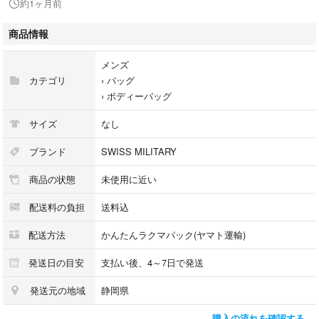
約1ヶ月前
画像のアイテムは、SWISS MILITARY HANOWA（スイスミリタリー ハノ
ワ）のロゴパッチが付いた、レザー調のウエストバッグ（ボディバッグ）
商品情報
です。
アイテムの特徴
メンズ
ブランド: SWISS MILITARY HANOWA（パッチに記載）
カテゴリ
›
バッグ
タイプ: ウエストポーチ / ボディバッグ
›
ボディーバッグ
デザイン: 複数のジッパーポケットを備えた機能的なデザインで、ヴィン
テージ感のあるシボ加工が施された素材が特徴です。
サイズ
なし
色: グレーまたはライトブルー系のニュアンスカラー
このブランドは時計で有名ですが、ライフスタイルアイテムとしてバッグ
ブランド
SWISS MILITARY
なども展開しています。画像のモデルは現在、多い希少なタイプのようで
商品の状態
未使用に近い
す。
配送料の負担
送料込
サイズ ファスナー部 約36cm
配送方法
かんたんラクマパック(ヤマト運輸)
発送日の目安
支払い後、4～7日で発送
発送元の地域
静岡県
購入の流れを確認する