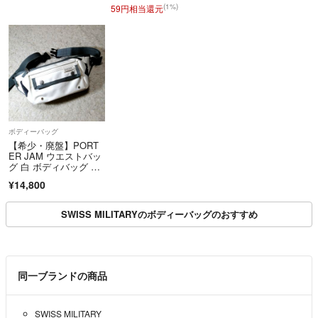
ト メンズ RNE EL34-1
料無料
(1%)
59円相当還元
0
ボディーバッグ
【希少・廃盤】PORT
ER JAM ウエストバッ
グ 白 ボディバッグ ポ
ーター クラシカル エ
¥14,800
レガントフォルム
SWISS MILITARYのボディーバッグのおすすめ
同一ブランドの商品
SWISS MILITARY