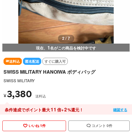
2 / 7
1
現在、
名がこの商品を検討中です
送料込
匿名配送
すぐに購入可
SWISS MILITARY HANOIWA ボディバッグ
SWISS MILITARY
3,380
¥
送料込
11
2
条件達成でポイント最大
倍+
%還元！
確認する
いいね 1件
コメント 0件