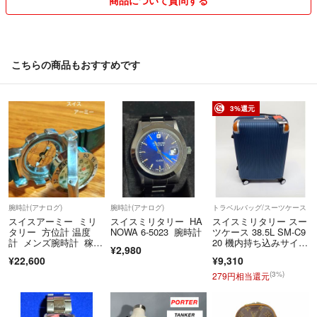
こちらの商品もおすすめです
3%還元
腕時計(アナログ)
腕時計(アナログ)
トラベルバッグ/スーツケース
スイスアーミー ミリ
スイスミリタリー HA
スイスミリタリー スー
タリー 方位計 温度
NOWA 6-5023 腕時計
ツケース 38.5L SM-C9
計 メンズ腕時計 稼働
20 機内持ち込みサイ
¥2,980
品
ズ ブルー系 TSAロッ
¥22,600
¥9,310
ク SWISS MILITAR
Y R2606-197
(3%)
279円相当還元