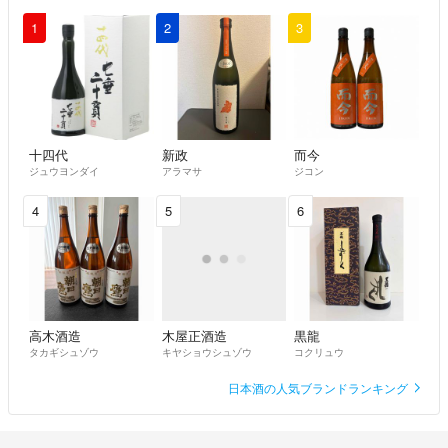
1
2
3
十四代
新政
而今
ジュウヨンダイ
アラマサ
ジコン
4
5
6
高木酒造
木屋正酒造
黒龍
タカギシュゾウ
キヤショウシュゾウ
コクリュウ
日本酒の人気ブランドランキング