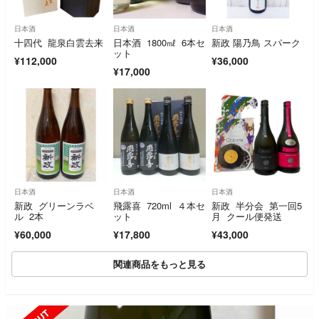
日本酒
日本酒
日本酒
十四代 龍泉白雲去来
日本酒 1800㎖ 6本セ
新政 陽乃鳥 スパーク
ット
¥112,000
¥36,000
¥17,000
日本酒
日本酒
日本酒
新政 グリーンラベ
飛露喜 720ml ４本セ
新政 半分会 第一回5
ル 2本
ット
月 クール便発送
¥60,000
¥17,800
¥43,000
関連商品をもっと見る
SOLD OUT