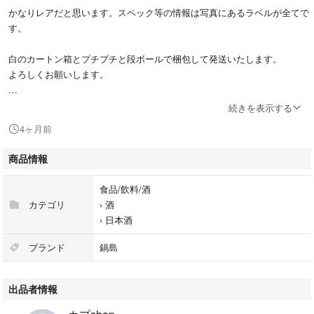
かなりレアだと思います。スペック等の情報は写真にあるラベルが全てで
す。
白のカートン箱とプチプチと段ボールで梱包して発送いたします。
よろしくお願いします。
ーーーーーーーーーーーーー
続きを表示する
Nabeshima Fukuchiyo brewery なべしま ナベシマ 日本酒 レア 希
4ヶ月前
少 九州 佐賀 清酒 鍋島 裏鍋島 隠し酒 能古見 東一 東長 ブラックラ
ベル 4号瓶 写楽 宮泉 花邑 大吟醸 純米大吟醸 純米吟醸 花陽浴 射
商品情報
美 仙禽 黒龍 新政 飛露喜 而今 勝駒 翠玉 蒼玉 雄町 愛山 産土
ーーーーーーーーーーーーー
食品/飲料/酒
カテゴリ
›
酒
›
日本酒
ブランド
鍋島
出品者情報