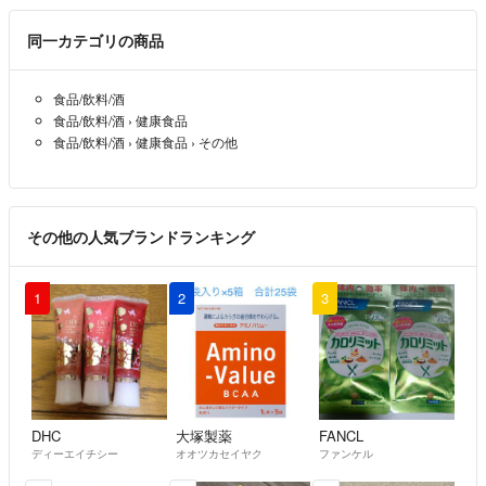
同一カテゴリの商品
食品/飲料/酒
食品/飲料/酒
›
健康食品
食品/飲料/酒
›
健康食品
›
その他
その他の人気ブランドランキング
1
2
3
DHC
大塚製薬
FANCL
ディーエイチシー
オオツカセイヤク
ファンケル