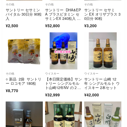
その他
その他
その他
サントリー セサミン
サントリー DHA&EP
サントリー セサミ
バイタル 30日分 90粒
A プラスビタミン セ
ン EX オリザプラス 3
入
サミンEX 240粒入 6
0日分 90粒
個
¥2,500
¥52,800
¥3,200
その他
ウイスキー
ウイスキー
○ 新品 2袋 サントリ
【本日限定価格】サン
サントリー 山崎 12
ー ロコモア 180粒
トリー シングルモル
年 シングルモルト ウ
ト山崎12年NV の２点
イスキー 2本セット
¥8,770
セット売り
¥32,999
¥42,000