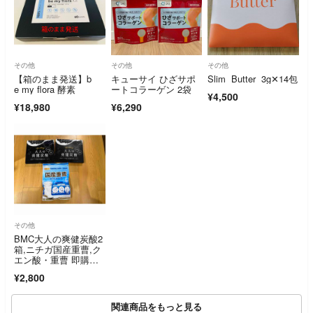
その他
その他
その他
【箱のまま発送】b
キューサイ ひざサポ
Slim Butter 3g✕14包
e my flora 酵素
ートコラーゲン 2袋
¥4,500
¥18,980
¥6,290
その他
BMC大人の爽健炭酸2
箱,ニチガ国産重曹,ク
エン酸・重曹 即購入
OK
¥2,800
関連商品をもっと見る