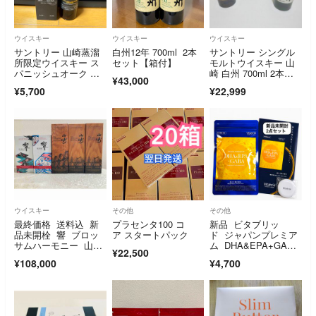
ウイスキー
ウイスキー
ウイスキー
サントリー 山崎蒸溜
白州12年 700ml 2本
サントリー シングル
所限定ウイスキー ス
セット【箱付】
モルトウイスキー 山
パニッシュオーク ピ
崎 白州 700ml 2本セ
¥43,000
ーテッドモルト 4
ット 箱付き
¥5,700
¥22,999
8% 180ml
ウイスキー
その他
その他
最終価格 送料込 新
プラセンタ100 コ
新品 ビタブリッ
品未開栓 響 ブロッ
ア スタートパック
ド ジャパンプレミア
サムハーモニー 山崎
ム DHA&EPA+GAB
¥22,500
リミテッドエディショ
A 150粒 30日分
¥108,000
¥4,700
ン 2022 2023 ５本セ
ット