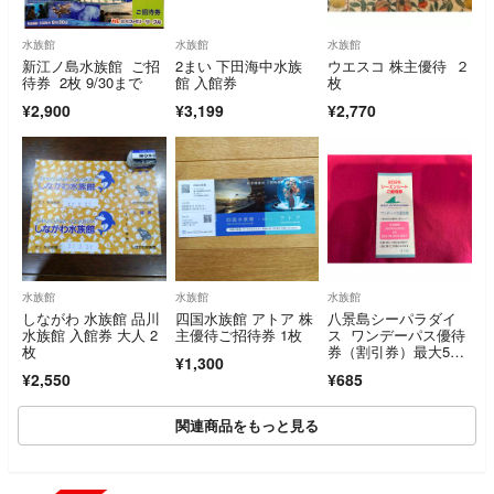
水族館
水族館
水族館
新江ノ島水族館 ご招
2まい 下田海中水族
ウエスコ 株主優待 ２
待券 2枚 9/30まで
館 入館券
枚
¥2,900
¥3,199
¥2,770
水族館
水族館
水族館
しながわ 水族館 品川
四国水族館 アトア 株
八景島シーパラダイ
水族館 入館券 大人 2
主優待ご招待券 1枚
ス ワンデーパス優待
枚
券（割引券）最大5名
¥1,300
で合計4500円引に
¥2,550
¥685
関連商品をもっと見る