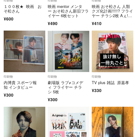
印刷物
印刷物
印刷物
１００枚★ 映画 お
映画 mentor メンタ
映画 おそ松さん 人類
○お取り置き❌
そ松さん
ー おそ松さん新旧フラ
クズ化計画!!!!!? フライ
イヤー 6枚セット
ヤー チラシ2枚 Aぇ!gr
¥600
oup
¥490
¥410
○『日本郵便』⇔『ヤマト運輸』と予告なく変更する事があります
○ラクマパックで設定していてもサイズオーバーした場合、発送方法を
変更することがあります
※普通郵便に変更する際には取引メッセージで宛先を伺います
○配送中のトラブルについては責任を負いかねます
※但し、商品が届かない場合は配送業者への問い合わせをさせていただ
印刷物
印刷物
印刷物
きます
内博貴 スポーツ報
劇場版 ラブ≠コメデ
TV plus 雑誌 原嘉孝
※ラクマパックへの変更希望の場合は、商品代金に追加料金をプラスし
知 インタビュー
ィ フライヤー チラ
¥330
た価格で対応します
シ 5枚
¥300
ご購入前にコメントにてお申し付けください
¥300
○気になる事はご質問をお願いいたします
※コメントのやり取り中でも即購入していただいた方を優先いたします
○商品に不備があった場合は、受取評価前であれば、できる限り対応さ