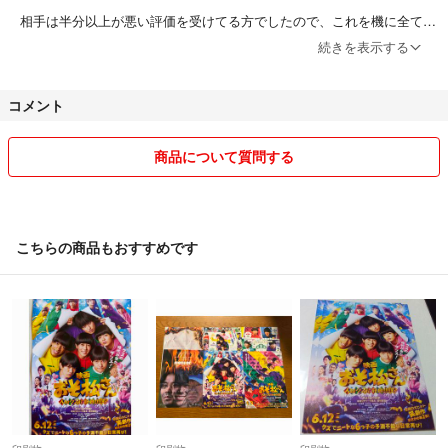
相手は半分以上が悪い評価を受けてる方でしたので、これを機に全ての
商品を購入申請ありにし評価が悪い方との取引は避ける事にしました
続きを表示する
コメント
出品している商品については下記のことをご理解いただける方のみ、ご
購入をお願いします
商品について質問する
◎値下げ不可の記載があっても多少お値下げできる商品(タレントグッ
ズや衣類)もありますので、値下げ待ちのいいね！ではなくコメントを
お願いします
こちらの商品もおすすめです
☆次回発送は2026年8月10日(月)予定です
※コンビニ/銀行ATMでのお支払いを選択されている場合は、お支払いを
完了していただいた時点での発送予定日をご確認ください
※購入申請の承認後、直ぐにお支払いができない場合も同じです
※お支払いが無い場合は悪い評価をつけます
→キャンセルを希望される場合も悪い評価をつけますので支払い期限が
過ぎるまでお待ちください