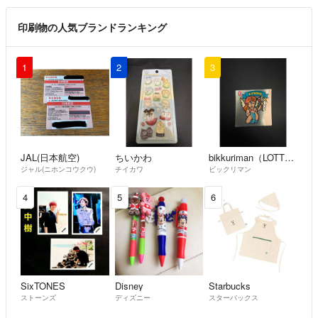
印刷物の人気ブランドランキング
1
2
3
JAL(日本航空)
ちいかわ
bikkuriman（LOTTE）
ジャル(ニホンコウクウ)
チイカワ
ビックリマン
4
5
6
SixTONES
Disney
Starbucks
ストーンズ
ディズニー
スターバックス