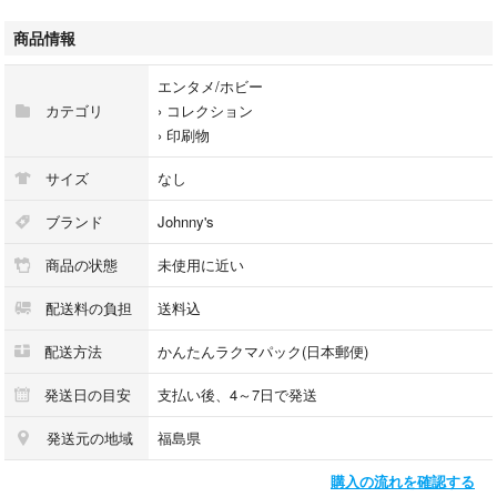
※ 少しでも気になる方は購入をご遠慮ください
○バラ売り不可・値下げ不可
商品情報
※他に出品している商品とまとめて購入していただける場合は、お値引き
可能です
エンタメ/ホビー
カテゴリ
›
コレクション
›
印刷物
ビニール製の袋で防水対策をしてからクリアファイルに入れて発送しま
サイズ
なし
す。
プロフィール・商品説明を含め、ご理解いただいた上でのご購入をお願い
ブランド
Johnny's
いたします<(_ _)>
商品の状態
未使用に近い
他にも、なにわ男子のグッズや厚紙生カードを出品中ですᐝ
配送料の負担
送料込
Johnny's ジャニーズ
井ノ原快彦(V6)
配送方法
かんたんラクマパック(日本郵便)
道枝駿佑(なにわ男子)
新聞 広告 チラシ 記事
発送日の目安
支払い後、4～7日で発送
発送元の地域
福島県
購入の流れを確認する