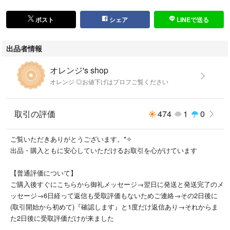
ポスト
シェア
LINEで送る
出品者情報
オレンジ's shop
オレンジ ◎お値下げはプロフご覧ください
取引の評価
474
1
0
ご覧いただきありがとうございます。*✧
出品・購入ともに安心していただけるお取引を心がけています
【普通評価について】
ご購入後すぐにこちらから御礼メッセージ→翌日に発送と発送完了のメ
ッセージ→6日経って返信も受取評価もないためご連絡→その2日後に
(取引開始から初めて)『確認します』と1度だけ返信あり→それからま
た2日後に受取評価だけが来ました