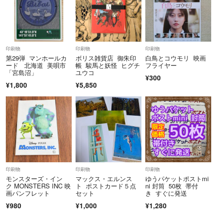
印刷物
印刷物
印刷物
第29弾 マンホールカ
ボリス雑貨店 御朱印
白鳥とコウモリ 映画
ード 北海道 美唄市
帳 駿馬と妖怪 ヒグチ
フライヤー
「宮島沼」
ユウコ
¥300
¥1,800
¥5,850
印刷物
印刷物
印刷物
モンスターズ・イン
マックス・エルンス
ゆうパケットポストmi
ク MONSTERS INC 映
ト ポストカード５点
ni 封筒 50枚 帯付
画パンフレット
セット
き すぐに発送
¥980
¥1,000
¥1,280