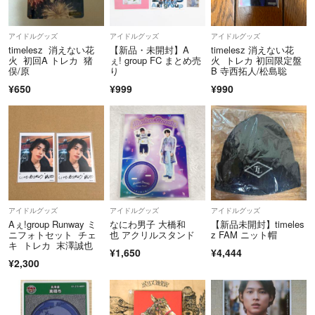
せていただきます
アイドルグッズ
アイドルグッズ
アイドルグッズ
timelesz 消えない花
【新品・未開封】A
timelesz 消えない花
火 初回A トレカ 猪
ぇ! group FC まとめ売
火 トレカ 初回限定盤
あくまで素人の個人売買であることや様々な方がいらっしゃるようだっ
俣/原
り
B 寺西拓人/松島聡
たので、このように記載させていただきました
¥650
¥999
¥990
最後に…
コメントされた方、購入申請された方、購入された方、評価が悪い方、
質問コメ逃げする出品者の方に不安を感じた時点でブロックします
アイドルグッズ
アイドルグッズ
アイドルグッズ
Aぇ!group Runway ミ
なにわ男子 大橋和
【新品未開封】timeles
ニフォトセット チェ
也 アクリルスタンド
z FAM ニット帽
キ トレカ 末澤誠也
¥1,650
¥4,444
¥2,300