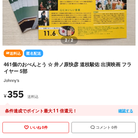
1 / 2
送料込
匿名配送
461個のおべんとう ☆ 井ノ原快彦 道枝駿佑 出演映画 フラ
イヤー 5部
Johnny's
355
¥
送料込
11
条件達成でポイント最大
倍還元！
確認する
いいね 0件
コメント 0件