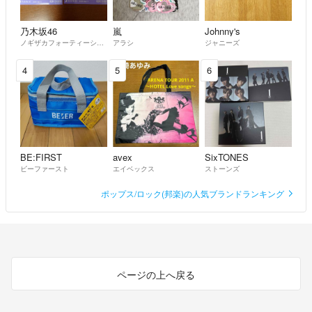
乃木坂46
嵐
Johnny's
ノギザカフォーティーシックス
アラシ
ジャニーズ
4
5
6
BE:FIRST
avex
SixTONES
ビーファースト
エイベックス
ストーンズ
ポップス/ロック(邦楽)の人気ブランドランキング
ページの上へ戻る