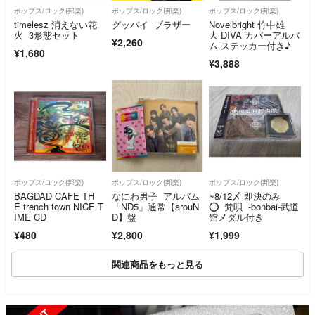
ポップス/ロック(邦楽)
ポップス/ロック(邦楽)
ポップス/ロック(邦楽)
timelesz 消えない花
グッバイ ブラザー
Novelbright 竹中雄
火 3形態セット
大 DIVA カバーアルバ
¥2,260
ム ステッカー付き♪
¥1,680
¥3,888
ポップス/ロック(邦楽)
ポップス/ロック(邦楽)
ポップス/ロック(邦楽)
BAGDAD CAFE TH
なにわ男子 アルバム
~8/12〆 即決のみ
E trench town NICE T
「ND5」通常【arouN
⭕ 梵唄 -bonbai-武道
IME CD
D】盤
館メダル付き
¥480
¥2,800
¥1,999
関連商品をもっと見る
SOLD OUT