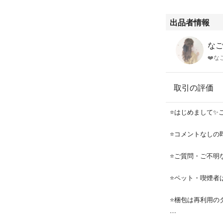
・香水やブレンド
とで肌を潤します
出品者情報
・落ちつかせるは
サージしてリラッ
なご
・刺激の強いオイ
❤️な
げます。
⭐️製品特長／メリ
取引の評価
・乾燥肌をやわら
・エッセンシャル
⭐️はじめまして
（保湿剤）。
・無色無臭でどん
⭐️コメントなし
⭐️使用上の注意
⭐️ご質問・ご不
肌に異常が生じて
肌に合わないとき
⭐️ペット・喫煙者
妊娠中、授乳中の
談ください。
⭐️梱包は再利用
乳幼児の手の届か
はじめてお使いに
⭐️簡易包装とな