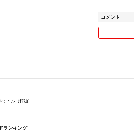
使用ください。
⭐️未開封の電化
⭐️保存方法
コメント
願い致します
直射日光を避け、
い。
⭐️不良品の場合
⭐️使用期限 2028.0
⭐️評価後の返金
⭐️体調不良や旅
す。お急ぎの方は
抽出方法
分留
⭐️親切丁寧に対
よろしくお願い致
抽出部位
果実
ルオイル（精油）
主成分
ヤシ油
原産国
ドランキング
アメリカ合衆国