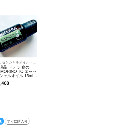
エッセンシャルオイル（精油）
規品 ドテラ 森の
 MORINO-TO エッセ
シャルオイル 15ml d
TERRA
,400
送
すぐに購入可