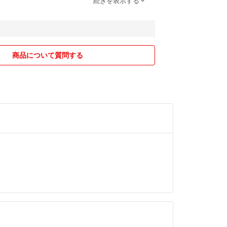
続きを表示する
製品に関しては動作確認しておりませんのでご理解お
湿気の少ない涼しい所に密栓して保管してくださ
は必ず【評価前】にご連絡お願いします
商品について質問する
3
・交換はできませんのでご了承ください
行等で24時間以内の発送が出来ないこともございま
購入前にご確認ください
応させて頂きます
します