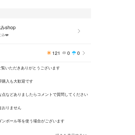
オイルの香りやはたらきに影響せずに、塗布するこ
。
たらきのあるブレンドオイルを混ぜ、首や肩にマッ
クス。
みshop
ルと混ぜることによって、肌への過敏な刺激を和ら
ごみ❤️
ット
121
0
0
かく落ち着かせます。
オイルを効率的に肌へと運ぶ、天然のエモリエント
✨ご覧いただきありがとうございます
なオイルも簡単にブレンドできます。
の即購入も大歓迎です
明な点などありましたらコメントで質問してください
いないかよく注意して使用してください。
は、ご使用をおやめください。
はおりません
方、お子様は、ご使用前に医師または薬剤師にご相
のダンボール等を使う場合がございます
ない場所に保管してください。
なる際は必ずパッチテストなどでお試しのうえ、ご
っておりますのでご了承ください