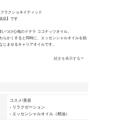
 フラクショネイティッド
規品】です
、軽いつけ心地のドテラ ココナッツオイル。
わらかくすると同時に、エッセンシャルオイルを効
なじませるキャリアオイルです。
続きを表示する
ツオイルは、すばやく肌になじんで、効率的に肌へと
然の素材だけを使った理想的なキャリアオイルで
のある羽毛のようにやさしいタッチのオイルが、毛
皮膚を落ち着かせるので、乾燥肌やトラブル肌に使
います。
コスメ/美容
リアオイルとは異なり、肌をべとつかせずになめら
›
リラクゼーション
›
エッセンシャルオイル（精油）
なオイルとも簡単にブレンドできます。