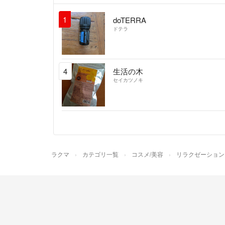
1
doTERRA
ドテラ
4
生活の木
セイカツノキ
ラクマ
カテゴリ一覧
コスメ/美容
リラクゼーション