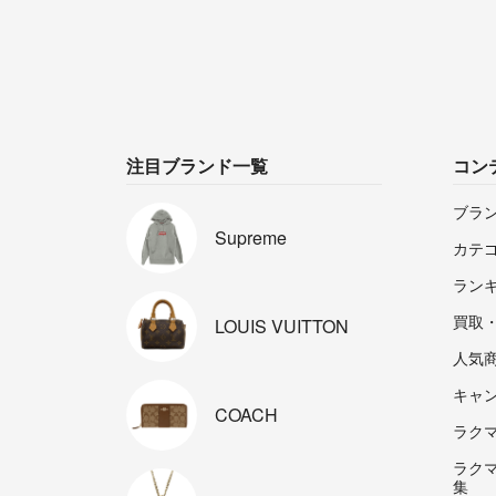
注目ブランド一覧
コン
ブラ
Supreme
カテ
ラン
買取
LOUIS
VUITTON
人気
キャ
COACH
ラクマp
ラク
集