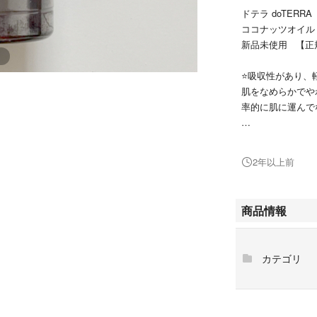
ドテラ doTERRA
ココナッツオイル
新品未使用 【正
⭐️吸収性があり
肌をなめらかでや
率的に肌に運んで
⭐️製品情報
ドテラ ココナッ
2年以上前
オイルを運ぶ、自
す。
エモリエント効果
商品情報
穴を詰まらせずに
用するのに適して
他の植物性のキャ
カテゴリ
かにします。
無色無臭で、どん
⭐️使用方法