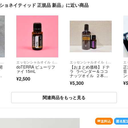
ラクショネイティッド 正規品 新品」に近い商品
エッセンシャルオイル（精油）
エッセンシャルオイル（精油）
エッセンシャルオイル（精油）
開
doTERRA ピューリフ
【おまとめ価格】ドテ
正
ァイ 15mL
ラ ラベンダー＆ココ
音
正
ナッツオイル ２本セ
ン
¥2,500
ット
o
¥5,300
¥5
関連商品をもっと見る
SOLD OUT
送料込
匿名配