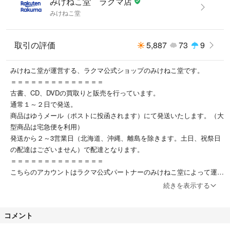
みけねこ堂 ラクマ店
みけねこ堂
取引の評価
5,887
73
9
みけねこ堂が運営する、ラクマ公式ショップのみけねこ堂です。
＝＝＝＝＝＝＝＝＝＝＝＝＝＝
古書、CD、DVDの買取りと販売を行っています。
通常１～２日で発送。
商品はゆうメール（ポストに投函されます）にて発送いたします。（大
型商品は宅急便を利用）
発送から２～3営業日（北海道、沖縄、離島を除きます。土日、祝祭日
の配達はございません）で配達となります。
＝＝＝＝＝＝＝＝＝＝＝＝＝＝
こちらのアカウントはラクマ公式パートナーのみけねこ堂によって運営
されています。
続きを表示する
▼特商法
https://fril.jp/ts/official/law/a026/
コメント
▼返品特約
https://fril.jp/ts/official/law/a026/#return_policy