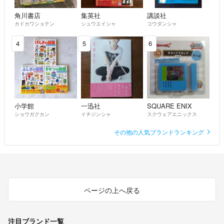
角川書店
集英社
講談社
カドカワショテン
シュウエイシャ
コウダンシャ
4
5
6
小学館
一迅社
SQUARE ENIX
ショウガクカン
イチジンシャ
スクウェアエニックス
その他の人気ブランドランキング
ページの上へ戻る
注目ブランド一覧