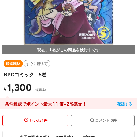
1
現在、
名がこの商品を検討中です
送料込
すぐに購入可
RPGコミック 5巻
1,300
¥
送料込
11
2
条件達成でポイント最大
倍+
%還元！
確認する
いいね 1件
コメント 0件