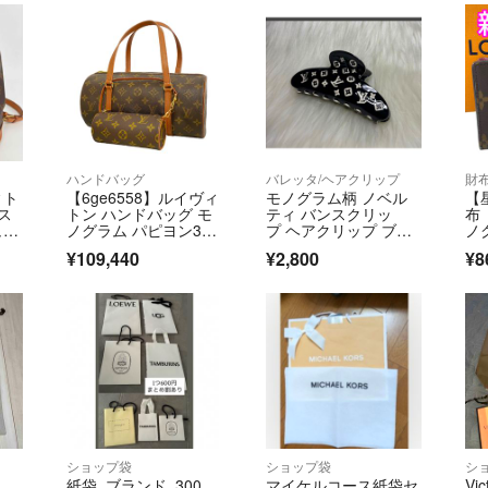
ク
ハンドバッグ
バレッタ/ヘアクリップ
財
ィト
【6ge6558】ルイヴィ
モノグラム柄 ノベル
【
ス
トン ハンドバッグ モ
ティ バンスクリッ
布
ュッ
ノグラム パピヨン3
プ ヘアクリップ ブラ
ノ
0 M51385 ブラウン
ック ヘアアクセサリ
ト
¥109,440
¥2,800
¥8
【中古】レディース
ー LV
ショップ袋
ショップ袋
シ
紙袋 ブランド 300
マイケルコース紙袋セ
Vic