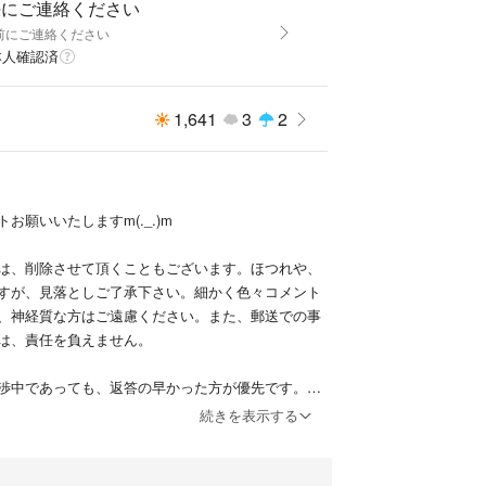
決にご連絡ください
前にご連絡ください
本人確認済
1,641
3
2
お願いいたしますm(._.)m
は、削除させて頂くこともございます。ほつれや、
すが、見落としご了承下さい。細かく色々コメント
、神経質な方はご遠慮ください。また、郵送での事
は、責任を負えません。
渉中であっても、返答の早かった方が優先です。取
続きを表示する
けません。ご購入にあたっては、上記の文に同意さ
す