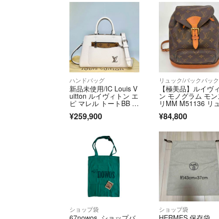
ハンドバッグ
リュック/バックパッ
新品未使用/IC Louis V
【極美品】ルイヴ
uitton ルイヴィトン エ
ン モノグラム モン
ピ マレル トートBB M
リMM M51136 リ
20520 ベージュ ハン
ク
¥259,900
¥84,800
ドバッグ
ショップ袋
ショップ袋
67nowos ショップバ
HERMES 保存袋