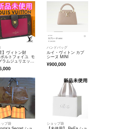
布
ハンドバッグ
星】ヴィトン財
ルイ・ヴィトン カプ
 ポルトフォイユ モ
シーヌ MINI
グラムジュリエッ
¥900,000
 フューシャ
6,000
ョップ袋
ショップ袋
toria's Secret ショ
【未使用】 ReFa ショ