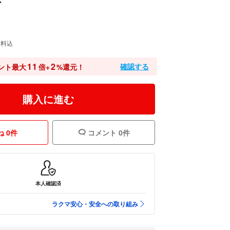
送料込
11
2
確認する
ント最大
倍+
%還元！
購入に進む
 0件
コメント 0件
本人確認済
ラクマ安心・安全への取り組み