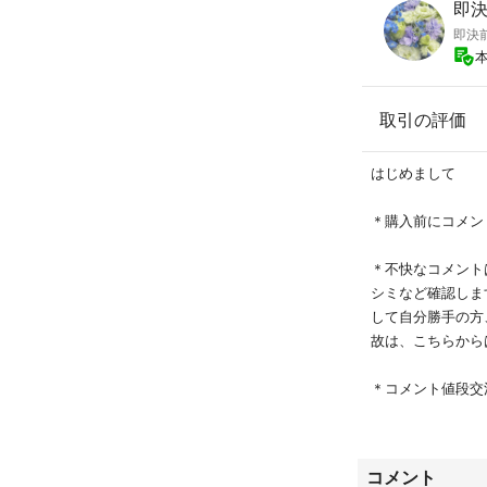
即
即決
取引の評価
はじめまして
＊購入前にコメント
＊不快なコメント
シミなど確認しま
して自分勝手の方
故は、こちらから
＊コメント値段交
り置き逃げ禁止！
クレーム、返品受
れたことと致しま
コメント