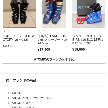
ブーツ
ブーツ
ブーツ
スキーブーツ GENFA
【美品】LANGE RS
ラング LANGE RAC
CTORY 28〜28.5
J 65 スキーブーツ 24-
E RS 120 S.C. LBF121
24.5cm
0 24.5cm 286ｍｍ レー
¥9,500
ス レーシング スキ
¥17,800
¥15,000
ー ブーツ アウトドア
ATOMICのブーツのおすすめ
同一ブランドの商品
ATOMIC
ATOMICのスポーツ/アウトドア
ATOMICのスキー
ATOMICのブーツ