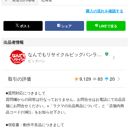
【備考/コメント】
購入の流れを確認する
擦れ傷や当て傷、塗装の剥げや汚れの使用感・ダメージがございます。
タバコ臭などはございません。
ポスト
シェア
LINEで送る
出品者情報
■状態等は画像をご確認・ご参照下さい。
■こちらの商品はお客様から買取させていただいた商品であり、人の手を
なんでもリサイクルビッグバンラクマ店's shop
経た商品です。
ビッグバン
■支払い後、土日祝を除く３営業日以内に発送いたします。
こちらの商品はラクマ公式パートナーのなんでもリサイクルビッグバンラ
取引の評価
9,129
83
20
クマ店によって出品されています。
■質問対応につきまして
質問欄からの回答は行なっておりません。お問合せはお電話にて出品店
舗にお問合せください。※「ラクマの出品商品について」と「店舗内商
品コード(13桁)」をお知らせ下さい。
■領収書・動作不良品につきまして