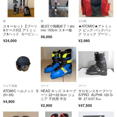
板
板
その他
スキーセット【ブーツ
後3日で掲載終了！ato
★ATOMIC★アトミッ
&ケース付】アトミッ
mic 153cm スキー板
ク ビッグ バックパッ
ク&ヘッド カービング
ク リュック ブーツケ
¥6,000
スキー 160cm
ース バッグ
¥24,000
¥2,980
ウエア/装備
ブーツ
ブーツ
ATOMIC ヘルメット S
HEAD キッズ スキーブ
サロモンスキーブーツ
(51-55)
ーツ 22〜22.5cm ジュ
S/PRO ALPHA 120 G
ニア 子供用 中古
W 27.0/27.5㎝
¥4,900
¥2,900
¥47,500