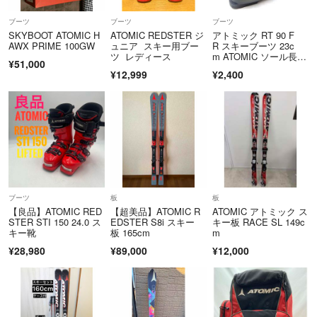
す。】
ブーツ
ブーツ
ブーツ
※営業時間外の質問やお問合せには、翌営業日以降にご連絡致します。
SKYBOOT ATOMIC H
ATOMIC REDSTER ジ
アトミック RT 90 F
AWX PRIME 100GW
ュニア スキー用ブー
R スキーブーツ 23c
▼特商法
https://fril.jp/ts/official/law/okm/
ツ レディース
m ATOMIC ソール長17
▼返品特約
https://fril.jp/ts/official/law/okm/#return_policy
¥51,000
4mm
¥12,999
¥2,400
----------------------------------------------------
・販売場の名称および所在地 株式会社オカモト リユース事業統
括本部
北海道札幌市東区北37条東25丁目1
番20号
・販売管理者の氏名 小板橋 雄貴
・酒類販売管理研修受講年月日 2026年6月23日
・次回研修の受講期限 2029年6月22日
ブーツ
板
板
・研修実施団体名 札幌北小売酒販組合
【良品】ATOMIC RED
【超美品】ATOMIC R
ATOMIC アトミック ス
----------------------------------------------------
STER STI 150 24.0 ス
EDSTER S8i スキー
キー板 RACE SL 149c
キー靴
板 165cm
m
¥28,980
¥89,000
¥12,000