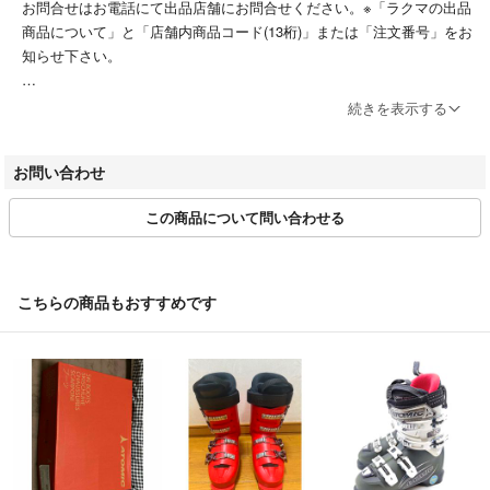
お問合せはお電話にて出品店舗にお問合せください。※「ラクマの出品
商品について」と「店舗内商品コード(13桁)」または「注文番号」をお
知らせ下さい。
店舗毎の詳細のお電話番号等は下記のWEBサイトよりご確認お願い致
続きを表示する
します。
https://www.bigban.jp/bland/
お問い合わせ
■お取引について
この商品について問い合わせる
当店はラクマの規約に則り営業させて頂いております。
お取り置き、専用ページ、お値引きなどには対応いたしておりません。
またお問い合わせの有無に関わらず、ご購入は先着順とさせて頂いてお
ります。
こちらの商品もおすすめです
土日祝日の発送は行なっておりません。
商品発送後、期限内に受取が出来ずに戻ってきた場合、再発送にかかる
費用が発生致しますのでご了承ください。
■ネットストア本部の営業について
営業時間：10:00～16:00
営業日：月～金曜 (土日・祝日・GW・夏季休業・年末年始を除く)
【2026年8月13日(木)～2026年8月16日(日)は休業させていただきま