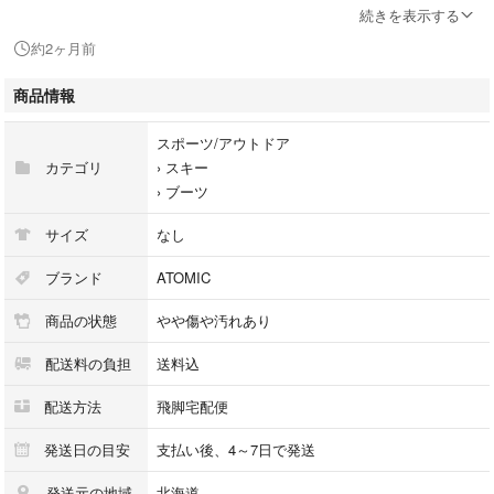
電話番号：0155-41-3196
続きを表示する
約2ヶ月前
【店舗内商品コード】1001103802156
商品情報
【メーカー】ATOMIC/アトミック
【カラー】レッド
スポーツ/アウトドア
【付属品】なし
カテゴリ
›
スキー
【コンディション詳細】通常使用による傷や汚れが見受けられる中古品
›
ブーツ
【規格・仕様】サイズ：24-24.5cm
ソールサイズ：285mm
サイズ
なし
FLEX：130
【使用予定配送業者】佐川急便 飛脚宅配便100サイズ ※お客様による配
ブランド
ATOMIC
送方法の指定は承っておりません。
商品の状態
やや傷や汚れあり
【こちらの商品は在庫連動システムを導入し、店頭や他ネットショップと
配送料の負担
送料込
併売を行なっておりますが、
タイミングによりシステムの反映が間に合わず欠品となってしまう場合が
配送方法
飛脚宅配便
ございます。
売切れの場合は、ご購入をキャンセルさせていただく場合がございま
発送日の目安
支払い後、4～7日で発送
す。】
発送元の地域
北海道