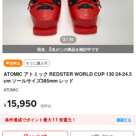
2 / 10
2
現在、
名がこの商品を検討中です
送料込
すぐに購入可
ATOMIC アトミック REDSTER WORLD CUP 130 24-24.5
cm ソールサイズ385mm レッド
ATOMIC
15,950
¥
送料込
11
条件達成でポイント最大
倍還元！
確認する
いいね 2件
お問い合わせ