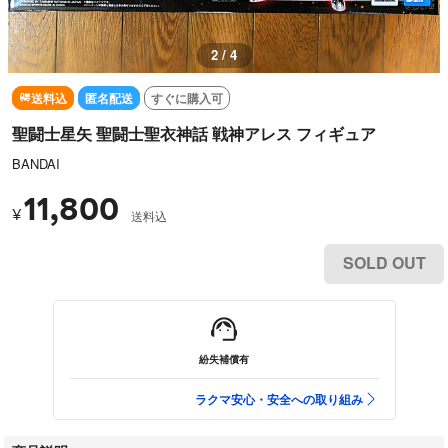
3 / 4
送料込
匿名配送
すぐに購入可
聖闘士星矢 聖闘士聖衣神話 戦神アレス フィギュア
BANDAI
11,800
¥
送料込
SOLD OUT
紛失補償有
ラクマ安心・安全への取り組み