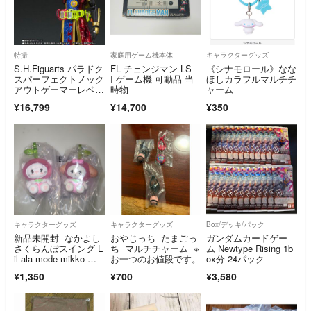
特撮
家庭用ゲーム機本体
キャラクターグッズ
S.H.Figuarts パラドク
FL チェンジマン LS
《シナモロール》なな
スパーフェクトノック
I ゲーム機 可動品 当
ほしカラフルマルチチ
アウトゲーマーレベル
時物
ャーム
99
¥16,799
¥14,700
¥350
キャラクターグッズ
キャラクターグッズ
Box/デッキ/パック
新品未開封 なかよし
おやじっち たまごっ
ガンダムカードゲー
さくらんぼスイング L
ち マルチチャーム ※
ム Newtype Rising 1b
il ala mode mikko リ
お一つのお値段です。
ox分 24パック
ルアラモード スフ
¥1,350
¥700
¥3,580
レ ムース ガチャ