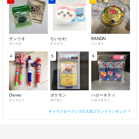
サンリオ
ちいかわ
BANDAI
サンリオ
チイカワ
バンダイ
4
5
6
Disney
ポケモン
ハローキティ
ディズニー
ポケモン
ハローキティ
キャラクターグッズの人気ブランドランキング