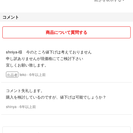
メッセージのやり取りはできるだけ早く対応させて頂きますが、仕事な
どで手が空かない際は返信が遅れることもございます。 予めご了承下
コメント
さい。
少しでも皆様との気持ちの良い取引をしたいと思います。
商品について質問する
どうぞ宜しくお願い致します。
shniya-様 今のところ値下げは考えておりません
申し訳ありませんが現価格にてご検討下さい
宜しくお願い致します。
teko
- 6年以上前
出品者
コメント失礼します。
購入を検討しているのですが、値下げは可能でしょうか？
shinya
- 6年以上前