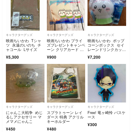
キャラクターグッズ
キャラクターグッズ
キャラクターグッズ
映画ちいかわ Tシャ
映画ちいかわ プライ
映画ちいかわ ポップ
ツ 永遠のいのち チ
ズプレゼントキャンペ
コーンボックス セイ
ャコール Lサイズ
ーン クリアカード ち
レーンドリンクカップ
いかわ
ホルダー
¥5,300
¥900
¥7,200
キャラクターグッズ
キャラクターグッズ
キャラクターグッズ
にゃんこ大戦争 めじ
スプラトゥーン レイ
Free! 竜ヶ崎怜 パスケ
るしアクセサリー マ
ダース 特典 アクリル
ース
メマメにゃんこ
キーホルダー
¥300
¥450
¥480