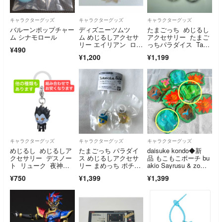
キャラクターグッズ
キャラクターグッズ
キャラクターグッズ
バルーンポップチャー
ディズニーツムツ
たまごっち めじるし
ム シナモロール
ム めじるしアクセサ
アクセサリー たまご
リー エイリアン ロッ
っちパラダイス Tam
¥490
ツォ ガチャ
agotchi Paradise Pin
¥1,200
¥1,199
k Land ポチっち
キャラクターグッズ
キャラクターグッズ
キャラクターグッズ
めじるし めじるしア
たまごっち パラダイ
daisuke kondo◆新
クセサリー デスノー
ス めじるしアクセサ
品 もこもこポーチ bu
ト リューク 夜神
リー まめっち ポチっ
akio Sayrusu & zo
月 ミサミサ エル ブ
ち
u ガチャ
¥750
¥1,399
¥1,399
ルーロック 呪術 ブ
リーチ アニメ ヒソ
カ 特典