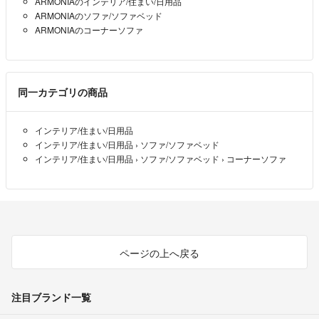
ARMONIAのインテリア/住まい/日用品
をご請求致します事ご了承下さい
宜しくお願い致します。
ARMONIAのソファ/ソファベッド
ARMONIAのコーナーソファ
都内川崎横浜は送料無料その他近郊格安配達
- 3年弱前
出品者
#エスハウスインテリア #エスハウス
こんばんは。
同一カテゴリの商品
こちらを購入させていただきたいのですが、送料はどうすれば宜しい
でしょうか？
インテリア/住まい/日用品
モノ
- 3年弱前
インテリア/住まい/日用品
›
ソファ/ソファベッド
インテリア/住まい/日用品
›
ソファ/ソファベッド
›
コーナーソファ
モノ様
お問合せ頂き有難う御座います。
茅ヶ崎は980円でお届け可能で御座います。
最短でのお届けは9/7(木)〜となっております。
宜しくお願い致します。
ページの上へ戻る
都内川崎横浜は送料無料その他近郊格安配達
- 3年弱前
出品者
注目ブランド一覧
コメント失礼致します。