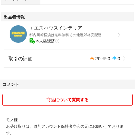
△川崎駅から101km以上のお届けは要事前相談
出品者情報
画像に写りきらない箇所等も御座います為、神経質な方、過剰に品質を期
待される方のご利用はくれぐれもお控え頂きます様お願い申し上げます
＋エスハウスインテリア
都内川崎横浜は送料無料その他近郊格安配達
値下げ交渉削除
本人確認済
※悪戯防止の為、コンビニ入金は30分以内にご入金可能な状況でのみご購
入下さい
取引の評価
20
0
0
ご不明点要事前問い合わせ
現物確認、画像追加不可
コメント
★配達日を調整致しますので取引きメッセージにてご希望日をお知らせ下
商品について質問する
さい
※！必ずご在宅の日、購入から10日以内程度
モノ様
■商品詳細
お受け取りは、原則アカウント保持者立会の元にお願いしておりま
全面クリーニング済み
す。