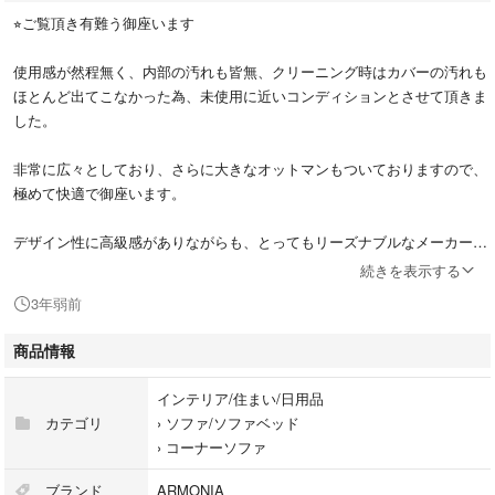
⭐︎ご覧頂き有難う御座います
使用感が然程無く、内部の汚れも皆無、クリーニング時はカバーの汚れも
ほとんど出てこなかった為、未使用に近いコンディションとさせて頂きま
した。
非常に広々としており、さらに大きなオットマンもついておりますので、
極めて快適で御座います。
デザイン性に高級感がありながらも、とってもリーズナブルなメーカーで
す。
続きを表示する
3年弱前
※商品調査情報及び価格は間違っている場合が御座います
商品情報
※記載事項は必ず全てお読み下さい
インテリア/住まい/日用品
◯格安自社配達可能地域【夜間のみ】
カテゴリ
›
ソファ/ソファベッド
画像2枚目参照
›
コーナーソファ
配達人員1名に付き、搬入をお手伝い頂く必要が御座います
ブランド
ARMONIA