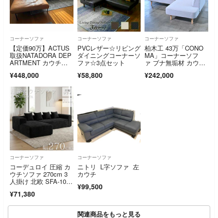
コーナーソファ
コーナーソファ
コーナーソファ
【定価90万】ACTUS
PVCレザー☆リビング
柏木工 43万「CONO
取扱NATADORA DEP
ダイニングコーナーソ
MA」コーナーソフ
ARTMENT カウチソ
ファ☆3点セット
ァ ブナ無垢材 カウ
ファ
チ クッション リビン
¥448,000
¥58,800
¥242,000
グ ダイニング ナチュ
ラル KASHIWA【中古
家具/中古インテリア/
USED家具ユーズド家
具/リサイクル】
コーナーソファ
コーナーソファ
コーデュロイ 圧縮 カ
ニトリ L字ソファ 左
ウチソファ 270cm 3
カウチ
人掛け 北欧 SFA-10B
¥99,500
K
¥71,380
関連商品をもっと見る