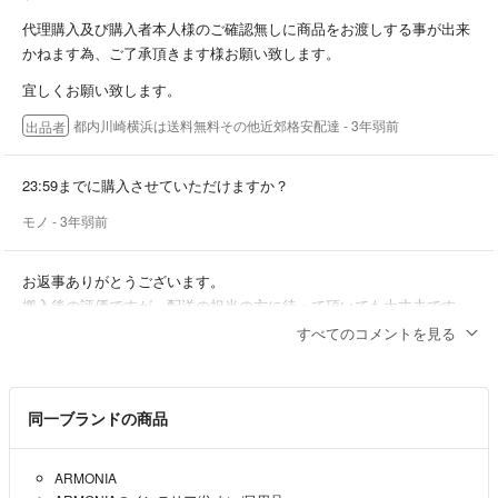
代理購入及び購入者本人様のご確認無しに商品をお渡しする事が出来
一般的なアパート間口で搬入可
かねます為、ご了承頂きます様お願い致します。
（要通路、ソファーサイズ確認）
宜しくお願い致します。
アルモニアソファー 現行より1つ前の型
都内川崎横浜は送料無料その他近郊格安配達
- 3年弱前
おおよそサイズ cm
出品者
幅241（155/86）奥行き83/142 座面38
OTM62×88
23:59までに購入させていただけますか？
モノ
- 3年弱前
状態 中古相当
使用感極少 未使用に近い状態
使用年数不明 推定1年未満
お返事ありがとうございます。
搬入後の評価ですが、配送の担当の方に待って頂いても大丈夫です
搬入後購入者様による商品入念チェック後、その場で評価をして頂いてお
か？
すべてのコメントを見る
取引き完了となります
モノ
- 3年弱前
お届け後のキャンセルは受け付けておりません、神経質な方はネット購入
同一ブランドの商品
及びエスハウスの利用をお控え頂きます様ご理解の程、宜しくお願い申し
モノ様
上げます
送料は現地にてお支払い頂く形になります。
ARMONIA
最短でのお届けは明日の夜間配達からとなっております。
何らかの事情でやむを得ないキャンセルの場合は川崎駅から1km×1000円