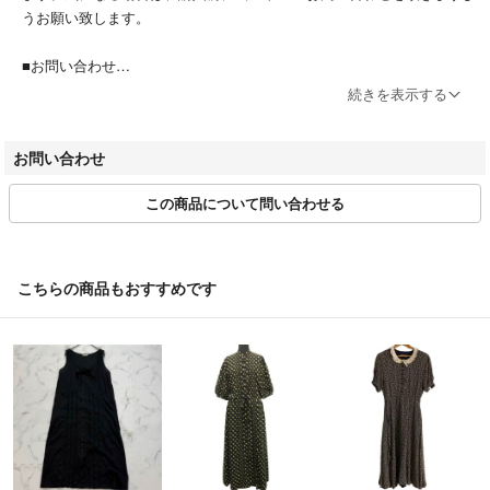
うお願い致します。
■お問い合わせ
商品詳細ページ、または取引ページよりお問い合わせボタン押下＞問い
続きを表示する
合わせフォームよりお問い合わせください。
営業時間：平日10:00～17:00(土日祝休み)
お問い合わせ
※商品に関するお問合せの際は該当商品の「管理番号」をお伝えくださ
い。
この商品について問い合わせる
■お取引について
当店はラクマの規約に則り営業させて頂いております。特定のお客様に
対するお取り置きや専用ページには対応できかねます。
こちらの商品もおすすめです
■値下げ交渉
値下げ時、値下げ後の専用対応は原則行なっておりません。
■商品の引き渡し時期
注文確定後、2～3営業日以内に発送いたします。
※当ストアのお品物は出品後、畳んだ状態で袋に入れて保管していま
す。保管期間によってはシワや型崩れが発生する可能性がございますの