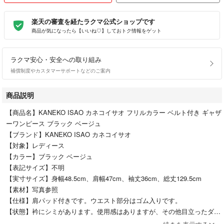
楽天の審査を経たラクマ公式ショップです
商品が気になったら【いいね♡】しておトク情報をゲット
ラクマ安心・安全への取り組み
補償制度やカスタマーサポートなどのご案内
商品説明
【商品名】KANEKO ISAO カネコイサオ フリルカラー ベルト付き ギャザ
ーワンピース ブラック ベージュ
【ブランド】KANEKO ISAO カネコイサオ
【対象】レディース
【カラー】ブラック ベージュ
【表記サイズ】不明
【実寸サイズ】身幅48.5cm、肩幅47cm、袖丈36cm、総丈129.5cm
【素材】写真参照
【仕様】肩パッド付きです。ウエスト部分はゴム入りです。
【状態】衿にシミがあります。使用感はありますが、その他目立ったダメ
ージや汚れはございません。まだまだ永くご利用いただけるお品物です。