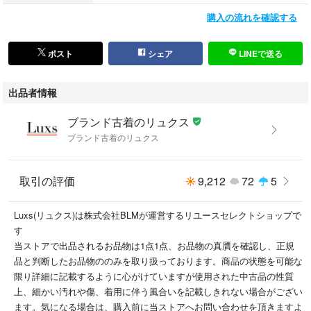
で検索いただくと商品一覧が検索いただけます！
購入の流れを確認する
#ブランド古着のリュクス
ポスト
シェア
LINEで送る
こちらの商品はラクマ公式パートナーのブランド古着のリュクス（株式会
社ＢＬＭ）によって出品されています。
出品者情報
ブランド古着のリュクス
ブランド古着のリュクス
取引の評価
9,212
72
5
Luxs(リュクス)は株式会社BLMが運営するリユースセレクトショップで
す
当ストアで出品されるお品物は1点1点、お品物の真贋を確認し、正規
品と判断したお品物ののみを取り扱っております。商品の状態を可能な
限り詳細に記載するように心がけていますが使用された中古品の性質
上、細かい汚れや傷、着用に伴う風合いを記載しきれない場合がござい
ます。気になる場合は、購入前に当ストアへお問い合わせを頂きますよ