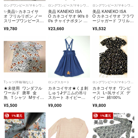
で、あらかじめご了承ください。
ロングワンピース/マキシワンピース
ロングワンピース/マキシワンピース
ロングワンピース/マキシワンピース
※本商品は一点物となります。他サイト等でも販売している商品とな
✨美品✨カネコイサ
美品 KANEKO ISA
美品 KANEKO ISA
オ フリルリボン ノー
O カネコイサオ 90's 0
O カネコイサオ フラワ
り、多少のお時間差にて欠品になることもございます。ご了承お願いい
スリーブワンピース
0's チャイナボタン ワ
ージャガード フリルカ
たします。
黒 fj410
ンピース ドレス 総
ラー ワンピース ネイ
¥9,780
¥23,660
¥5,532
柄 マオカラー レー
ビー レディース 古
ス ロング ヴィンテー
着 中古 USED
■商品に不具合があった場合
ジ ブラック レディー
商品到着時に、万が一商品に不具合を発見された場合は、到着後7日以
ス 古着 中古 USED
内e-mailもしくは、お電話にてご連絡ください。
ご連絡後、お品物は7日以内に弊社までご返送いただきますよう、ご協
力をお願いいたします。
尚、イメージ違い・サイズ違いなど、お客様都合による返品・返金・交
換はお断りさせていただいております。ご了承の上ご注文ください。
Tシャツ(半袖/袖なし)
ロングスカート
ロングワンピース/マキシワンピース
＝＝＝＝＝＝＝＝＝＝＝＝＝＝
★未使用 ワンダフル
カネコイサオ★くま刺
カネコイサオ ワンピ
こちらのアカウントはラクマ公式パートナーの株式会社BLMによって
ワールド 唐草 金
しゅう♪デニムの吊り
ース L~3Lサイズ デ
魚 Ｔシャツ Mサイ
スカート ネイビー
イジー 綿100%
運営されています。
ズ アイボリー
系 サイドリボン♪無
▼特商法
¥5,500
¥9,000
¥9,800
地 z21724
https://fril.jp/ts/official/law/a278/
1%還元
1%還元
▼返品特約
https://fril.jp/ts/official/law/a278/#return_policy