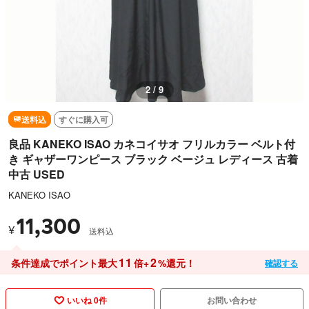
2 / 9
送料込
すぐに購入可
良品 KANEKO ISAO カネコイサオ フリルカラー ベルト付
き ギャザーワンピース ブラック ベージュ レディース 古着
中古 USED
KANEKO ISAO
11,300
¥
送料込
11
2
条件達成でポイント最大
倍+
%還元！
確認する
いいね 0件
お問い合わせ