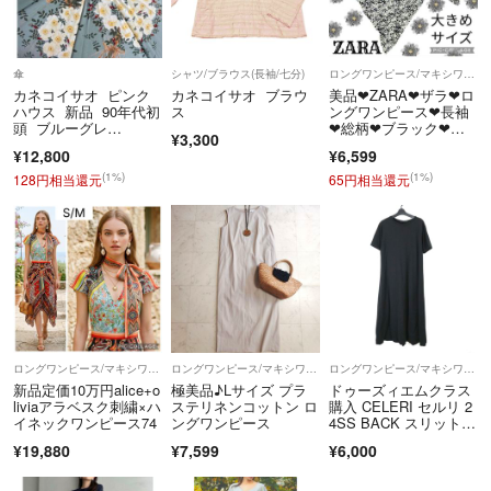
傘
シャツ/ブラウス(長袖/七分)
ロングワンピース/マキシワンピース
カネコイサオ ピンク
カネコイサオ ブラウ
美品❤ZARA❤ザラ❤ロ
ハウス 新品 90年代初
ス
ングワンピース❤長袖
頭 ブルーグレ
❤総柄❤ブラック❤キ
¥3,300
ー 花 傘
ーネック❤黒❤白
¥12,800
¥6,599
(1%)
(1%)
128円相当還元
65円相当還元
ロングワンピース/マキシワンピース
ロングワンピース/マキシワンピース
ロングワンピース/マキシワンピース
新品定価10万円alice+o
極美品♪Lサイズ プラ
ドゥーズィエムクラス
liviaアラベスク刺繍×ハ
ステリネンコットン ロ
購入 CELERI セルリ 2
イネックワンピース74
ングワンピース
4SS BACK スリットワ
ンピース
¥19,880
¥7,599
¥6,000