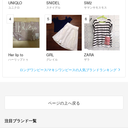
UNIQLO
SNIDEL
SM2
ユニクロ
スナイデル
サマンサモスモス
4
5
6
Her lip to
GRL
ZARA
ハーリップトゥ
グレイル
ザラ
ロングワンピース/マキシワンピースの人気ブランドランキング
ページの上へ戻る
注目ブランド一覧