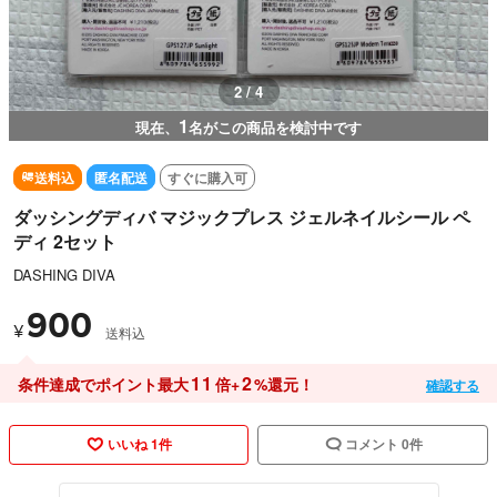
2 / 4
1
現在、
名がこの商品を検討中です
送料込
匿名配送
すぐに購入可
ダッシングディバ マジックプレス ジェルネイルシール ペ
ディ 2セット
DASHING DIVA
900
¥
送料込
11
2
条件達成でポイント最大
倍+
%還元！
確認する
いいね 1件
コメント 0件