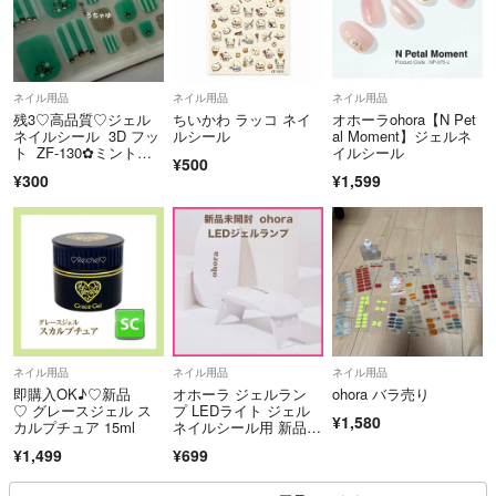
ネイル用品
ネイル用品
ネイル用品
残3♡高品質♡ジェル
ちいかわ ラッコ ネイ
オホーラohora【N Pet
ネイルシール 3D フッ
ルシール
al Moment】ジェルネ
ト ZF-130✿︎ミントス
イルシール
¥500
トライプ
¥300
¥1,599
ネイル用品
ネイル用品
ネイル用品
即購入OK♪♡新品
オホーラ ジェルラン
ohora バラ売り
♡ グレースジェル ス
プ LEDライト ジェル
¥1,580
カルプチュア 15ml
ネイルシール用 新品未
開封
¥1,499
¥699