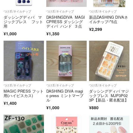
つけ爪/ネイルチップ
つけ爪/ネイルチップ
つけ爪/ネイルチップ
ダッシングディバ マ
DASHINGDIVA MAGI
新品DASHING DIVAネ
ジックプレス フット
CPRESS ダッシング
イルチップᵕ̈*5点
用
ディバ ハンド ３点
¥2,299
¥1,000
¥1,350
つけ爪/ネイルチップ
つけ爪/ネイルチップ
つけ爪/ネイルチップ
MAGIC PRESS フット
DASHING DIVA magi
ダッシングディバ マジ
用(ハイビスカス)
c press ミントマーブ
ックプレス MJP3P02
ル
3P【新品・匿名配送】
¥1,400
¥1,000
¥880