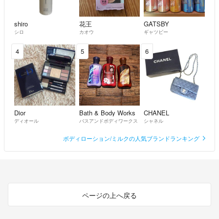
shiro
花王
GATSBY
シロ
カオウ
ギャツビー
4
5
6
Dior
Bath & Body Works
CHANEL
ディオール
バスアンドボディワークス
シャネル
ボディローション/ミルクの人気ブランドランキング
ページの上へ戻る