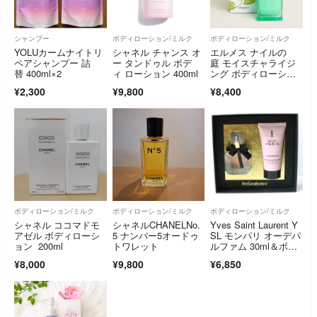
シャンプー
ボディローション/ミルク
ボディローション/ミルク
YOLUカームナイトリ
シャネル チャンス オ
エルメス ナイルの
ペアシャンプー 詰
ー タンドゥル ボデ
庭 モイスチャライジ
替 400ml×2
ィ ローション 400ml
ング ボディローショ
ン 200ml UN…
¥2,300
¥9,800
¥8,400
ボディローション/ミルク
ボディローション/ミルク
ボディローション/ミルク
シャネル ココマドモ
シャネルCHANELNo.
Yves Saint Laurent Y
アゼル ボディローシ
5 ナンバー5オードゥ
SL モンパリ オーデパ
ョン 200ml
トワレット
ルファム 30ml＆ボデ
ィローションセット
¥8,000
¥9,800
¥6,850