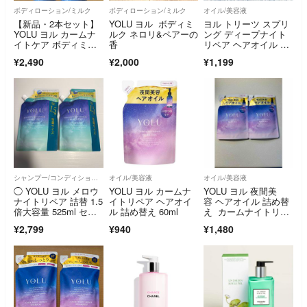
ボディローション/ミルク
ボディローション/ミルク
オイル/美容液
【新品・2本セット】
YOLU ヨル ボディミ
ヨル トリーツ スプリ
YOLU ヨル カームナ
ルク ネロリ&ペアーの
ング ディープナイト
イトケア ボディミル
香
リペア ヘアオイル 75
ク 400g
ml
¥2,490
¥2,000
¥1,199
シャンプー/コンディショナーセット
オイル/美容液
オイル/美容液
◯ YOLU ヨル メロウ
YOLU ヨル カームナ
YOLU ヨル 夜間美
ナイトリペア 詰替 1.5
イトリペア ヘアオイ
容 ヘアオイル 詰め替
倍大容量 525ml セッ
ル 詰め替え 60ml
え カームナイトリペ
ト
アヘアオイル
¥2,799
¥940
¥1,480