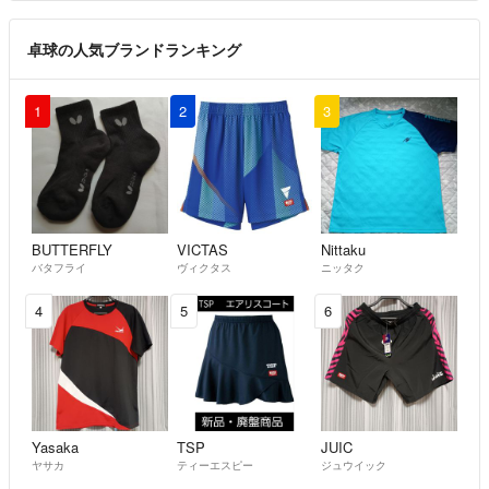
卓球の人気ブランドランキング
1
2
3
BUTTERFLY
VICTAS
Nittaku
バタフライ
ヴィクタス
ニッタク
4
5
6
Yasaka
TSP
JUIC
ヤサカ
ティーエスピー
ジュウイック