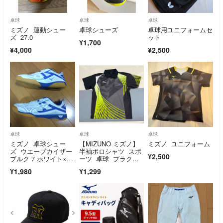
卓球
卓球
卓球
ミズノ 運動シュー
卓球シューズ
卓球用ユニフォームセ
ズ 27.0
ット
¥1,700
¥4,000
¥2,500
卓球
卓球
卓球
ミズノ 卓球シュー
【MIZUNO ミズノ】
ミズノ ユニフォーム
ズ ウエーブカイザー
半袖ポロシャツ スポ
¥2,500
ブルク 7 ホワイト×ブ
ーツ 卓球 プラクテ
ルー
ィス M
¥1,980
¥1,299