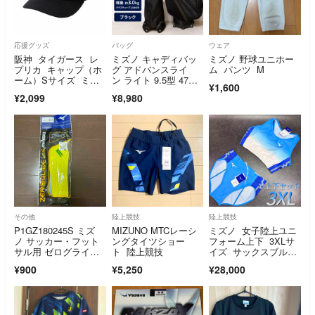
応援グッズ
バッグ
ウェア
阪神 タイガース レ
ミズノ キャディバッ
ミズノ 野球ユニホー
プリカ キャップ（ホ
グ アドバンスライ
ム パンツ M
ーム）Sサイズ ミズ
ン ライト 9.5型 47イ
¥1,600
ノ
ンチ対応 3.0kg カー
¥2,099
¥8,980
トバッグ ブラック
その他
陸上競技
陸上競技
P1GZ180245S ミズ
MIZUNO MTCレーシ
ミズノ 女子陸上ユニ
ノ サッカー・フット
ングタイツショー
フォーム上下 3XLサ
サル用 ゼログライド
ト 陸上競技
イズ サックスブルー
ライトカップインソー
×ブルー×ホワイト
¥900
¥5,250
¥28,000
ル サイズ：S 23.0-24.
0cm M