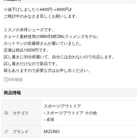
☆値下げしました☆4400円→4000円♪
ご検討中のみなさま宜しくお願いします。
ミズノの卓球シューズです。
スェード素材使用のWAVEMEDALウィメンズモデル。
カットマンの佐藤瞳さんが履いていました。
定価は税込13200円です。
試し履きに30分程履いて、自分には合わないので出品します。
試し履きだけなので新品です。
箱もありますので必要な方はお申し出ください。
5年弱前
商品情報
スポーツ/アウトドア
カテゴリ
›
スポーツ/アウトドア その他
›
卓球
ブランド
MIZUNO