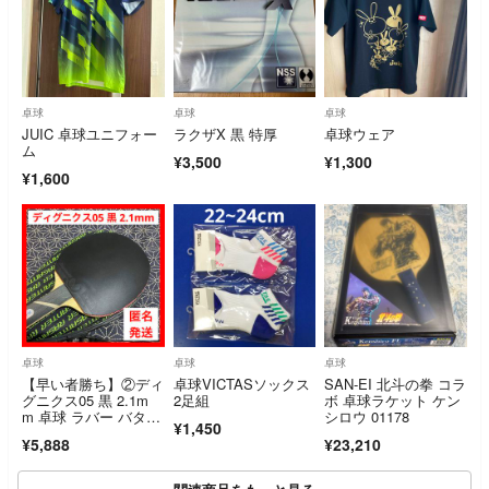
卓球
卓球
卓球
JUIC 卓球ユニフォー
ラクザX 黒 特厚
卓球ウェア
ム
¥3,500
¥1,300
¥1,600
卓球
卓球
卓球
【早い者勝ち】②ディ
卓球VICTASソックス
SAN-EI 北斗の拳 コラ
グニクス05 黒 2.1m
2足組
ボ 卓球ラケット ケン
m 卓球 ラバー バタフ
シロウ 01178
¥1,450
ライ 最強
¥5,888
¥23,210