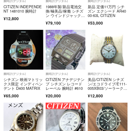
腕時計(デジタル)
腕時計(デジタル)
腕時計(デジタル)
CITIZEN INDEPENDE
1988年製/新品電池交
新品 定価11万円 シチ
NT 1481010 腕時計
換/極美品/稼働 シチズ
ズン エクシード AR40
ン ウインドジャック D
00-63L CITIZEN
¥12,800
120
¥79,100
¥53,000
腕時計(デジタル)
腕時計(デジタル)
腕時計(デジタル)
シチズン 映画マトリッ
CITIZEN アナデジテン
美品/CITIZEN シチズ
クス限定 インディペン
プ シチズン レコード
ン/エコドライブ/E111-
デント D400 MATRIX
レーベル 腕時計 #610
005XB03/ソーラークォ
ーツ腕時計/白文字
¥65,000
¥20,000
¥12,800
盤 ステンレス シルバ
ーカラー×ゴールドカ
ラー/FB3522