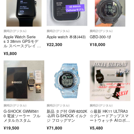
腕時計(デジタル)
腕時計(デジタル)
腕時計(デジタル)
Apple Watch Serie
Apple watch 本体(443)
GBD-300-1jf
s 3 38mm GPSモデ
¥22,300
¥18,000
ル スペースグレイ バ
ンド付き
¥5,800
腕時計(デジタル)
腕時計(デジタル)
腕時計(デジタル)
G-SHOCK GWM561
新品 タグ付 GW-8202K
☆最新 HK11 ULTRA3
0 電波ソーラー フル
-2JR G-SHOCK イルク
☆グレードアップスマ
メタルカスタム
ジ フロッグマン
ートウォッチ AIロボッ
ト搭載
¥19,500
¥71,800
¥5,480