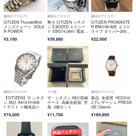
腕時計(アナログ)
腕時計(アナログ)
腕時計(アナログ)
CITIZEN ThunderBird
希少 CITIZEN シチズ
CITIZEN PROMASTE
メンズクォーツ SOLA
ン EXCEED エクシー
R BN0190-82E エコド
R POWER
ド EBG74-2641 電波ソ
ライブ ダイバー200
ーラー チタン デュラ
m プロマスター シチ
¥3,100
¥39,880
¥22,000
テクト メンズ 腕時計
ズン ソーラー メンズ
腕時計(アナログ)
その他
腕時計(アナログ)
【CITIZEN】ザ シチズ
ザ・シチズン 時計収納
新品 未使用 HCC010
ン 時計 A610-H1406
ケース 高級化粧箱 空
Jプレザージュ PRESA
1 デイト ☆極美品☆
箱 2個セット
GE Classic
¥74,000
¥11,700
¥169,800