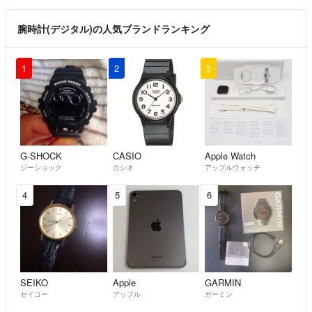
腕時計(デジタル)の人気ブランドランキング
1
2
3
G-SHOCK
CASIO
Apple Watch
ジーショック
カシオ
アップルウォッチ
4
5
6
SEIKO
Apple
GARMIN
セイコー
アップル
ガーミン