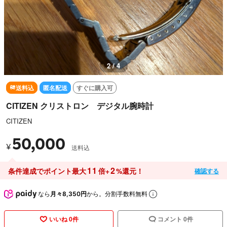
2 / 4
送料込
匿名配送
すぐに購入可
CITIZEN クリストロン デジタル腕時計
CITIZEN
50,000
¥
送料込
11
2
条件達成でポイント最大
倍+
%還元！
確認する
なら
月々8,350円
から。分割手数料無料
いいね 0件
コメント 0件