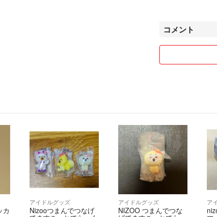
※他サイトにも出
定しております。
コメント
けできない場合も
請で大丈夫です！
【発送について】
・基本0〜2日以
・土日祝は発送で
・簡易包装、リサ
・水濡れ防止など
・最安の発送方法
購入前にご相談く
・発送日にご希望
さい
【まとめ買いでお
複数ご購入いただ
コメントください☺
アイドルグッズ
アイドルグッズ
ア
テッカ
Nizooつまんでつなげ
NIZOO つまんでつな
ni
【商品について】