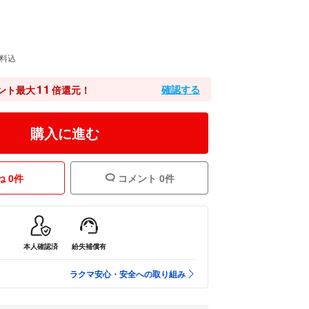
料込
11
確認する
ント最大
倍還元！
購入に進む
 0件
コメント 0件
本人確認済
紛失補償有
ラクマ安心・安全への取り組み