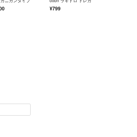
 カニカンタイプ
otion ラキドロ トレカ
のため見落としがある場合があります
00
¥799
ご確認ください
には対応できない場合があります
はおりません
Jr.〜King＆Prince)抜けなしで所持しております。
日出品予定です。
ントお願いします。
引ができるよう努めますので、よろしくお願いいた