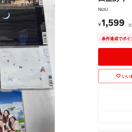
NiziU
1,599
¥
送
条件達成でポイ
いいね