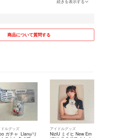
続きを表示する
品しているため、ラクマでは【購入申請あり】に設
タイミングによっては売り切れとなり、申請をお受
ございますので予めご了承ください。（即購入の申
）
商品について質問する
内に発送いたします
きない場合があります
イクル資材を使用します
丁寧に梱包いたします
でお送りします（補強や追跡付きなど、変更希望は
ださい）
がある場合は、ご購入前にコメントにてご相談くだ
得に！】
ける場合は、送料分お値引きいたします。お気軽に
︎
イドルグッズ
アイドルグッズ
zoo ガチャ Llanu/リ
NiziU ミイヒ New Em