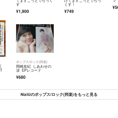
てますこっとでらっく
げてますこっとでらっ
マ
・素人保管、検品
す
くす！
¥5
・状態は写真にて
¥1,900
¥749
【その他】
・取り置き不可
・購入後のご要望
・喫煙者・ペット
※岩橋玄樹公式写真(
バラ売り不可で後
ポップス/ロック(邦楽)
ご希望の方はコメ
E
岡崎友紀 しあわせの
RT
涙 EPレコード
気持ちの良いお取
¥680
します☺︎
NiziUのポップス/ロック(邦楽)をもっと見る