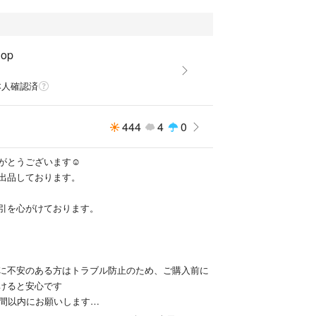
hop
本人確認済
444
4
0
がとうございます☺︎
出品しております。
引を心がけております。
に不安のある方はトラブル防止のため、ご購入前に
けると安心です
時間以内にお願いします