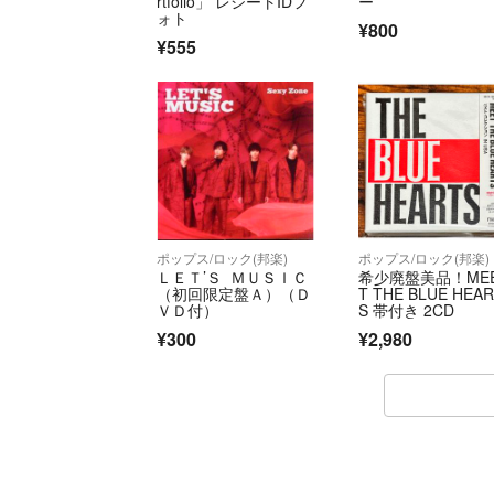
rtfolio」 レシートIDフ
ー
ォト
¥800
¥555
ポップス/ロック(邦楽)
ポップス/ロック(邦楽)
ＬＥＴ’Ｓ ＭＵＳＩＣ
希少廃盤美品！ME
（初回限定盤Ａ）（Ｄ
T THE BLUE HEA
ＶＤ付）
S 帯付き 2CD
¥300
¥2,980