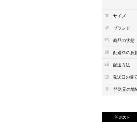
即購入OKです。
サイズ
#NiziU
#WithU
ブランド
#CDまとめ売り
#KPOP
商品の状態
#邦楽
配送料の負
配送方法
発送日の目
発送元の地
ポスト