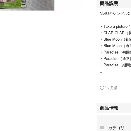
商品説明
NiziUのシング
・Take a pictur
・CLAP CLAP
・Blue Moon
・Blue Moon
・Paradise（
・Paradise（
・Paradise（
トレカは付属しま
トレカ取り出しの
2ヶ月前
体的に綺麗な状態
初期スレやケース
商品情報
まとめ売り優先で
バラ売りは2枚以
単品の場合は送料
カテゴリ