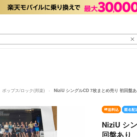
ポップス/ロック(邦楽)
NiziU シングルCD 7枚まとめ売り 初回盤
送料込
匿名配
NiziU 
回盤あり