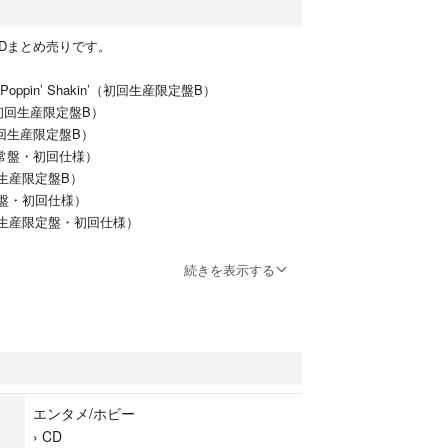
ルCDまとめ売りです。
e / Poppin’ Shakin’（初回生産限定盤B）
（初回生産限定盤B）
（初回生産限定盤B）
（通常盤・初回仕様）
初回生産限定盤B）
通常盤・初回仕様）
期間生産限定盤・初回仕様）
せん。
続きを表示する
ため開封済みですが、未再生のものがほとんどで全
です。
の細かな傷などはご了承ください。
す。
上から対応可能です。
エンタメ/ホビー
分上乗せとなります。
›
CD