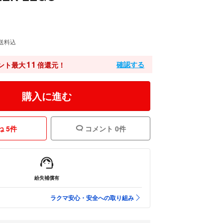
送料込
11
確認する
ント最大
倍還元！
購入に進む
 5件
コメント 0件
紛失補償有
ラクマ安心・安全への取り組み