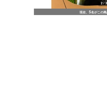
2 / 3
5
現在、
名がこの商