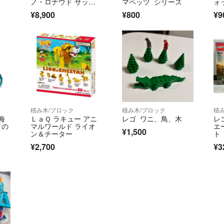
ようお願いします
ノ・ロナウド サッカ
マペッツ シリーズ
ォ
ーレジェンド 43016(1
¥8,900
¥800
¥9
個)
最後までお読み頂
よろしくお願いします(
積み木/ブロック
積み木/ブロック
積
 海
ＬａＱ ラキュー アニ
レゴ ワニ、鳥、木
レ
ドの
マルワールド ライオ
エ
¥1,500
ン＆チーター
ト
¥2,700
¥3