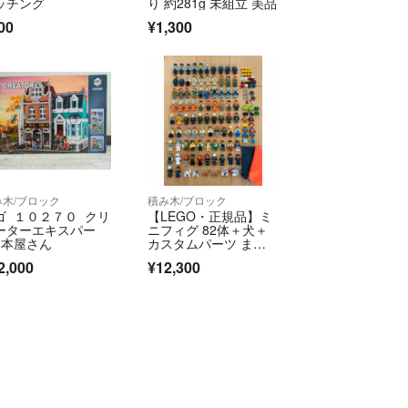
。
ッチング
り 約281g 未組立 美品
00
¥1,300
き、ありがとうございました。
*^-^*)
み木/ブロック
積み木/ブロック
ゴ １０２７０ クリ
【LEGO・正規品】ミ
ーターエキスパー
ニフィグ 82体＋犬＋
 本屋さん
カスタムパーツ まと
め売り
2,000
¥12,300