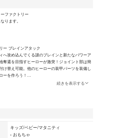
ーローファクトリー
ERになります。
リー ブレインアタック
ィへ攻め込んでくる謎のブレインと新たなパワーア
地奪還を目指すヒーローが激突！ジョイント部は簡
付け替え可能。他のヒーローの装甲パーツを装備し
ローを作ろう！
続きを表示する
ご理解をお願いします。
ク
上
その他
キッズ/ベビー/マタニティ
›
おもちゃ