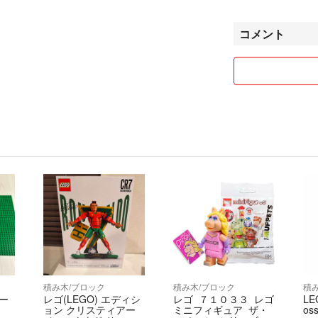
大幅なお値引きは
コメント
また他サイトでも
売り切れの場合は
ありさという方よ
希望の大幅なお値
とあり得ない不当
新品の商品には値
送料込み出品なの
での発送となりま
厚手の洋服などは
ゆうパケット、普
郵便局からの発送
雨で濡れるのを避
します。
積み木/ブロック
積み木/ブロック
積
リサイクル資材を
レー
レゴ(LEGO) エディシ
レゴ ７１０３３ レゴ
LE
発送後の事故につ
ョン クリスティアー
ミニフィギュア ザ・
os