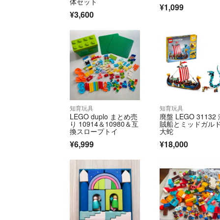
体セット
¥1,099
¥3,600
知育玩具
知育玩具
LEGO duplo まとめ売
廃盤 LEGO 31132
り 10914＆10980＆互
賊船とミッドガル
換スロープトイ
大蛇
¥6,999
¥18,000