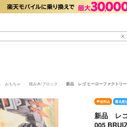
おもちゃ
積み木/ブロック
新品 レゴ ヒーローファクトリー 440
送料込
匿名配
新品 レゴ
005 BRUI