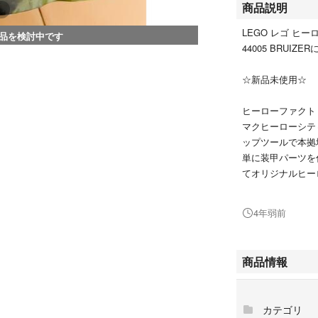
商品説明
LEGO レゴ ヒ
品を検討中です
44005 BRUIZ
☆新品未使用☆
ヒーローファクト
マクヒーローシテ
ップツールで本拠
単に装甲パーツを
てオリジナルヒー
自宅保管品につき
4年弱前
性別···男の子用
素材···プラスチッ
商品情報
スペック···3歳以
キャラクター···
カテゴリ