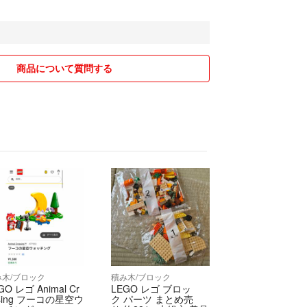
致しかねますので、ご了承下さい。
出品しているものもあります。
ご了承下さい。
商品について質問する
り、値引き依頼があったため値引きをしましたが、
引きに応じなかった腹いせに、中の生地がぼろぼろ
な評価をつけられてしまいました。残念です。
札を剥がした跡が残っている場合があります。
で簡易包装でなるべく小さくし、送料を抑えた方法
す。
圧縮する場合もあります。
通郵便、クリックポストなど
が多いため、休日は発送できません。
けるため、衣類などはビニール袋などに入れて梱包
み木/ブロック
積み木/ブロック
使用する場合もあります。
GO レゴ Animal Cr
LEGO レゴ ブロッ
きましては責任は負えませんのでご了承下さいます
sing フーコの星空ウ
ク パーツ まとめ売