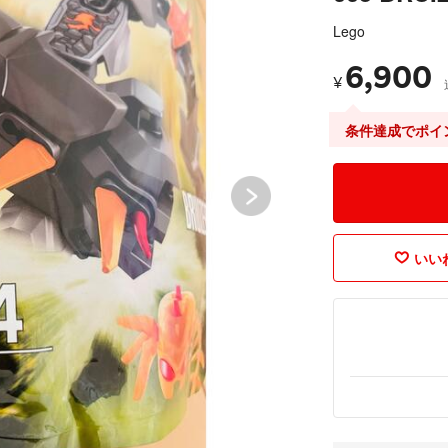
Lego
6,900
¥
条件達成でポイ
いいね