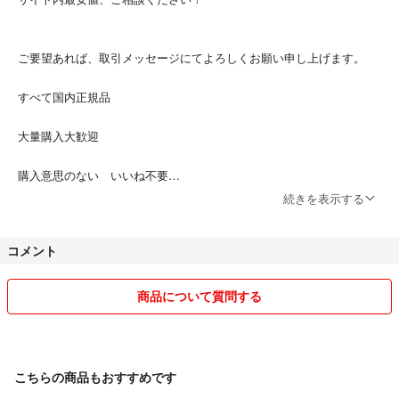
ご要望あれば、取引メッセージにてよろしくお願い申し上げます。
すべて国内正規品
大量購入大歓迎
購入意思のない いいね不要
続きを表示する
レゴ商品お値段、相談歓迎！！
コメント
発送早くがモットー
レゴめちゃくちゃあります！
商品について質問する
出品してない商品もあります
お気軽にコメントください！
こちらの商品もおすすめです