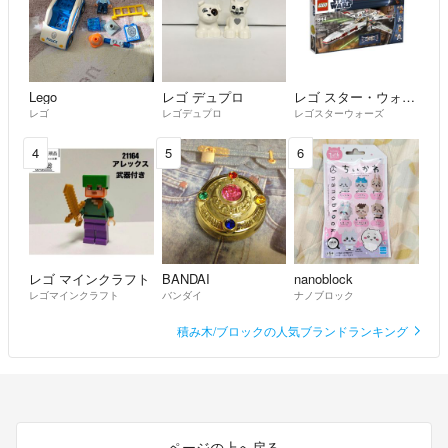
Lego
レゴ デュプロ
レゴ スター・ウォーズ
レゴ
レゴデュプロ
レゴスターウォーズ
4
5
6
レゴ マインクラフト
BANDAI
nanoblock
レゴマインクラフト
バンダイ
ナノブロック
積み木/ブロックの人気ブランドランキング
ページの上へ戻る