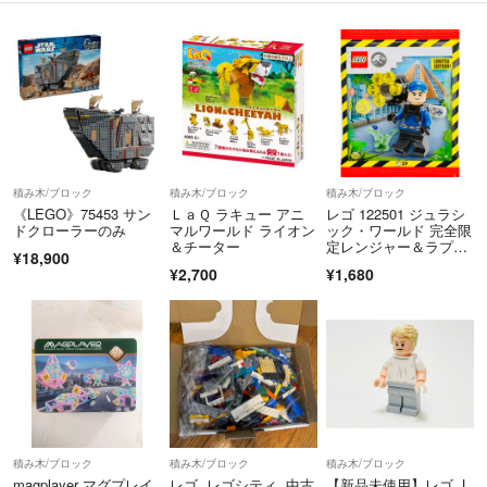
過去商品整理して削除しましたが、レゴならお任せください
トイストーリー商品、発送にお時間いただく場合あります！
トイストーリー系で評価普通が増えてしまいました、、
積み木/ブロック
積み木/ブロック
積み木/ブロック
箱、傷確認してから購入お願いします
《LEGO》75453 サン
ＬａＱ ラキュー アニ
レゴ 122501 ジュラシ
ドクローラーのみ
マルワールド ライオン
ック・ワールド 完全限
＆チーター
定レンジャー＆ラプタ
海外輸入商品(フィギュア)は箱のスレ、キズある場合あります！
¥18,900
ー 2025年限定 紙パッ
¥2,700
¥1,680
ク
完璧をお求めの方は、ご遠慮ください！
在庫確認のためコメントよりお願いします！
積み木/ブロック
積み木/ブロック
積み木/ブロック
magplayer マグプレイ
レゴ レゴシティ 中古
【新品未使用】レゴ L