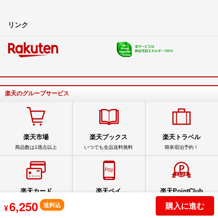
リンク
楽天のグループサービス
楽天市場
楽天ブックス
楽天トラベル
商品数は1億点以上
いつでも全品送料無料
簡単宿泊予約！
楽天カード
楽天ペイ
楽天PointClub
6,250
スマホでカンタン申込
スマホをお財布に
手軽にポイントを確認
購入に進む
送料込
¥