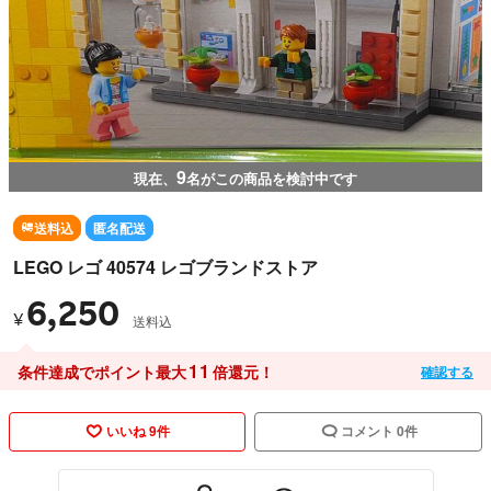
9
現在、
名がこの商品を検討中です
送料込
匿名配送
LEGO レゴ 40574 レゴブランドストア
6,250
¥
送料込
11
条件達成でポイント最大
倍還元！
確認する
いいね 9件
コメント 0件