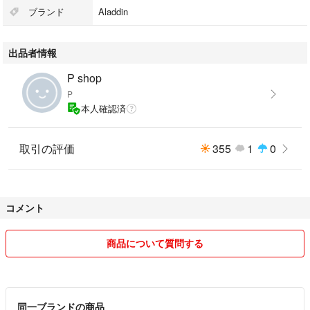
SAG-HB01
ブランド
Aladdin
sag bf02
bf3905
出品者情報
bf3902
bf3911
P shop
bf3912
P
bf3912-k
本人確認済
bf3912（K）
bf3912k
アラジンストーブは天板サイズが共通なので上記他のアラジンストーブに
取引の評価
355
1
0
も対応可能です。
アラジンポータブルストーブ
コメント
ポータブルアラジンガスストーブ
コーナン
商品について質問する
センゴクアラジンストーブ
#キャンプ #やかん置き #アラジンストーブ #ストーブ #五徳 #アラジン #
石油ストーブ #センゴクアラジン #ガスストーブ #16lp #七輪 #キャンプ道
具 BLUE FLAME BF3911（W）#16LP #調理器具 #ブルーフレーム #吹
同一ブランドの商品