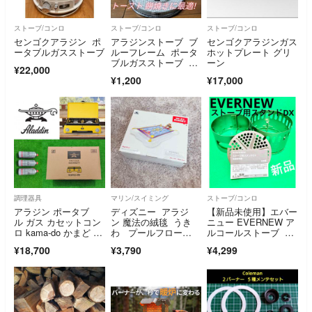
ストーブ/コンロ
ストーブ/コンロ
ストーブ/コンロ
センゴクアラジン ポ
アラジンストーブ ブ
センゴクアラジンガス
ータブルガスストーブ
ルーフレーム ポータ
ホットプレート グリ
ブルガスストーブ 焼
ーン
¥22,000
き網 焼網 13
¥1,200
¥17,000
調理器具
マリン/スイミング
ストーブ/コンロ
アラジン ポータブ
ディズニー アラジ
【新品未使用】エバー
ル ガス カセットコン
ン 魔法の絨毯 うき
ニュー EVERNEW ア
ロ kama-do かまど イ
わ プールフロー
ルコールストーブ ス
エロー
ト 水遊び
タンド
¥18,700
¥3,790
¥4,299