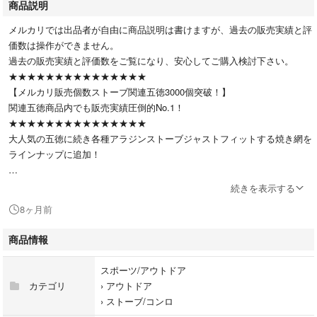
商品説明
メルカリでは出品者が自由に商品説明は書けますが、過去の販売実績と評
価数は操作ができません。
過去の販売実績と評価数をご覧になり、安心してご購入検討下さい。
★★★★★★★★★★★★★★★
【メルカリ販売個数ストーブ関連五徳3000個突破！】
関連五徳商品内でも販売実績圧倒的No.1！
★★★★★★★★★★★★★★★
大人気の五徳に続き各種アラジンストーブジャストフィットする焼き網を
ラインナップに追加！
トーストを焼いたり、餅を焼いたり様々なシーンに重宝します。
続きを表示する
8ヶ月前
天板を包み込むような設置になりますのでズレて天板から落ちることも無
く安全です。
商品情報
素材はステンレスなので錆びなく清潔に使えます。
スポーツ/アウトドア
カテゴリ
›
アウトドア
※ストーブ本体、天板は含みません。焼き網のみの販売になります。
›
ストーブ/コンロ