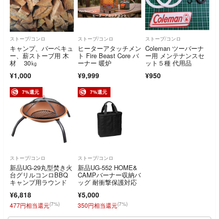
ストーブ/コンロ
ストーブ/コンロ
ストーブ/コンロ
キャンプ、バーベキュ
ヒーターアタッチメン
Coleman ツーバーナ
ー、薪ストーブ用 木
ト Fire Beast Core バ
ー用 メンテナンスセ
材 30㎏
ーナー 暖炉
ット５種 代用品
¥1,000
¥9,999
¥950
7%還元
7%還元
ストーブ/コンロ
ストーブ/コンロ
新品UG-29丸型焚き火
新品UG-552 HOME&
台グリルコンロBBQ
CAMPバーナー収納バ
キャンプ用ラウンド
ッグ 耐衝撃保護対応
¥6,818
¥5,000
(7%)
(7%)
477円相当還元
350円相当還元