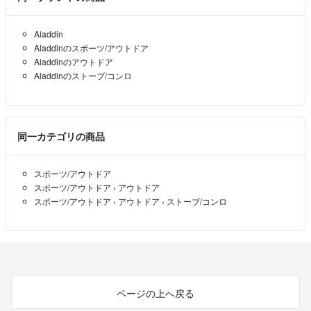
きこぼれ防止 #鍋敷き #やかん #モンテベル #スノーピーク #snowpea
k #ザノースフェイス #キャンプ #ロゴス 鍋置き 鍋敷き やかん置き 鍋
しき #アラジンストーブ #アラジン #五徳 #鍋敷き #アラジンストーブ
Aladdin
五徳 #アラジンブルーフレーム五徳 #センゴクアラジン五徳 #ブルーフ
Aladdinのスポーツ/アウトドア
Aladdinのアウトドア
レーム五徳
Aladdinのストーブ/コンロ
#焼き網
#焼網
同一カテゴリの商品
スポーツ/アウトドア
スポーツ/アウトドア
›
アウトドア
スポーツ/アウトドア
›
アウトドア
›
ストーブ/コンロ
ページの上へ戻る