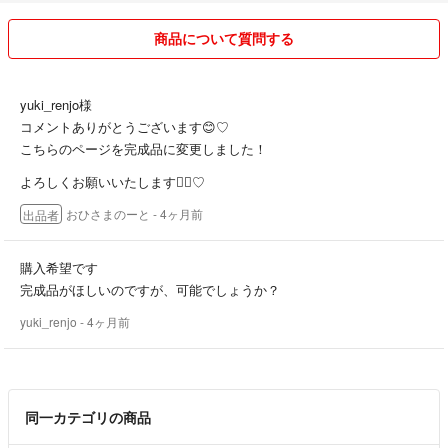
▲商品について
商品について質問する
【おまとめ買い割引】
2点 100円引き
・素材は A4サイズ です
3点 150円引き
・ご準備いただくスケッチブックは B4サイズがおすすめ です
yuki_renjo様
4点以上 200円引き
・＋500円でスケッチブックに直接印刷した完成品に変更可能です
コメントありがとうございます😊♡
こちらのページを完成品に変更しました！
※お値下げは皆さま同一条件で行っております。
完成品を複数ご購入いただいた場合、可能な限り1冊にまとめて製本い
個別での対応はしておりません。
よろしくお願いいたします🙇‍♀️♡
たします。
別々での製本をご希望の際は、ご購入時にメッセージにてお知らせくだ
おひさまのーと
- 4ヶ月前
出品者
---------------------------------------
さい。
購入希望です
⸻
完成品がほしいのですが、可能でしょうか？
▲まとめ買い割引（全商品共通）
yuki_renjo
- 4ヶ月前
・2点：100円引き
・3点：150円引き
・4点以上：200円引き
同一カテゴリの商品