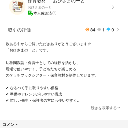
保育教材 おひさまのーと
演じ方例を同封しますが、諸説ありますので
おひさまのーと
使いやすいようにアレンジしていただいてかまいません⭐︎
本人確認済
---------------------------------------
取引の評価
84
1
0
【ご注意】
・自宅のプリンターを使用しています。
数ある中からご覧いただきありがとうございます☆
インクのムラ、擦れ、印刷時のローラー線が入る場合があります。
「おひさまのーと」です。
・「◯日までにほしい」などのご希望は、発送状況によりお約束できませ
幼稚園教諭・保育士としての経験を活かし、
ん。
現場で使いやすく、子どもたちが楽しめる
お急ぎの場合は速達対応も可能ですので、必ず事前にコメントでご相談
スケッチブックシアター・保育教材を制作しています。
ください。
✔ なるべく手に取りやすい価格
・丁寧に製作していますが、ハンドメイド品です。
✔ 準備やアレンジがしやすい構成
ハンドメイドにご理解のある方のみお願いいたします。
✔ 忙しい先生・保護者の方にも使いやすく
続きを表示する
・盗作・コピー販売・模倣販売は禁止しています。
を大切にしています。
見つけ次第、対処いたします。
コメント
⸻
---------------------------------------