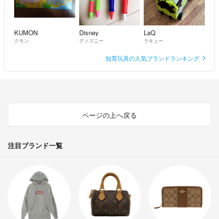
気になることがありましたら
お気軽にコメントください☺️
KUMON
Disney
LaQ
どうぞよろしくお願いいたします。
クモン
ディズニー
ラキュー
知育玩具の人気ブランドランキング
ページの上へ戻る
注目ブランド一覧