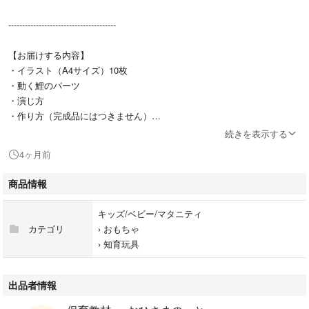
---------------------------------------
【お届けする内容】
・イラスト（A4サイズ）10枚
・動く鯉のパーツ
・演じ方
・作り方（完成品にはつきません）
続きを表示する
※スケッチブックはつきません
4ヶ月前
到着後、ご自身で作成していただく『未完成品』なります。
商品情報
---------------------------------------
キッズ/ベビー/マタニティ
【完成品への変更について】
カテゴリ
›
おもちゃ
＋500円で、完成品（A4サイズのスケッチブック）に変更可能です。
›
知育玩具
ご購入前にコメントにてお知らせください。
---------------------------------------
出品者情報