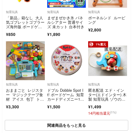
知育玩具
知育玩具
知育玩具
「新品」箱なし 大人
まぜまぜかき氷 パネ
ボーネルンド ルーピ
気ゴブレットゴブラー
ルシアター 普通サイ
ング
ズ海外版 ボードゲー
ズ 未カット 台本付き
¥2,800
ム お家時間ゲーム
¥850
¥1,890
1%還元
知育玩具
知育玩具
知育玩具
おままごと レジスタ
ドブル Dobble Spot I
匿名配送 エド・イン
ー マジックテープ食
t! ボードゲーム 知育
ター(エドインター) 木
材 アイス 包丁 トレ
カードディズニー100
製 知育玩具 ゾウのプ
イ かご なべ
周年
ルトイ 引き車 くるく
¥3,300
¥1,500
¥1,499
るサーカス(クルクル
サーカス) 送料無料
(1%)
14円相当還元
関連商品をもっと見る