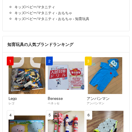
※ご購入前にコメントをお願いします
キッズ/ベビー/マタニティ
個別の対応はしておりません
キッズ/ベビー/マタニティ
›
おもちゃ
キッズ/ベビー/マタニティ
›
おもちゃ
›
知育玩具
⸻
▲発送について
知育玩具の人気ブランドランキング
・発送まで 1〜3日程度 お時間をいただいています
・「◯日までにほしい」等のご要望は
発送状況によりお約束できない場合があります
1
2
3
・速達対応（レターパック）可能です
※必ず【購入前】にコメントでご相談ください
⸻
Lego
Benesse
アンパンマン
▲ご注意
レゴ
ベネッセ
アンパンマン
・コピー販売／模倣販売／盗作は禁止しています
4
5
6
・類似品にご注意ください
⸻