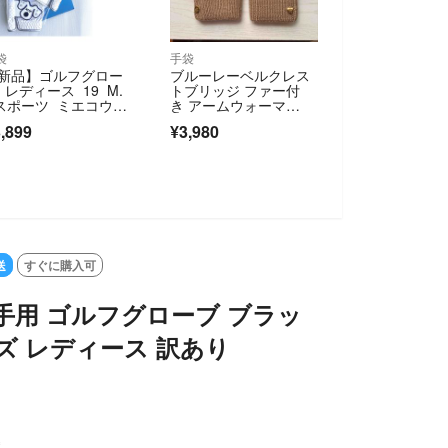
袋
手袋
新品】ゴルフグロー
ブルーレーベルクレス
 レディース 19 M.
トブリッジ ファー付
スポーツ ミエコウエ
き アームウォーマ
コ手袋
ー ハンドウォーマ
,899
¥3,980
ー ブラウン系 ハート
チャーム付き
T
送
すぐに購入可
 右手用 ゴルフグローブ ブラッ
イズ レディース 訳あり
込