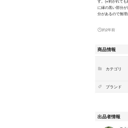
す。(※剥がれて
に縁の黒い部分が
分があるので無理
全部剥がして下さ
て機能的に十分使
約2年前
用と割り切ってご
お願いいたしま
● 一応新品・未
商品情報
メーカー：株式会社ベ
価格：２，０００
カテゴリ
タイプ：右手用 
サイズ：１８サ
カラー：ブラッ
ブランド
素材：ベルセイム
商品状態：やや傷
●かんたんラクマ
価格に送料180
●有効期限が過ぎ
出品者情報