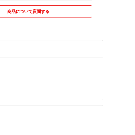
」表示無しの商品は購入申請後、承認の有無を出品
商品について質問する
ただきます。在庫はありますので購入希望の方はご
して下さい。過去に何度かいたずら申請がありまし
評価「0」の方はコメントに「購入希望です」と書
してから購入申請して下さい。
ーポンご利用予定で「すぐに購入可」表示無しの商
する方は、クーポン期限ギリギリの申請は対応でき
さい。※常時PCの前にいておりませんので、クーポ
合うように余裕をもって購入申請してください。
からラクマの配送料金改定によりかんたんラクマパック(日
トの送料が180円から200円になりました。
ストアサービス終了が決定しているので、やりたかっ
ゲームがあれば、価格が高騰する前に購入しておく
ます。