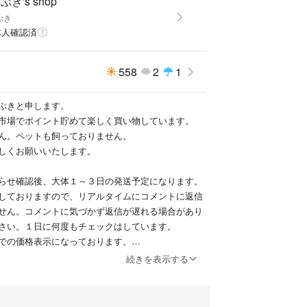
ぶき's shop
ぶき
本人確認済
558
2
1
ぶきと申します。
市場でポイント貯めて楽しく買い物しています。
ん。ペットも飼っておりません。
しくお願いいたします。
らせ確認後、大体１～３日の発送予定になります。
しておりますので、リアルタイムにコメントに返信
せん。コメントに気づかず返信が遅れる場合があり
さい。１日に何度もチェックはしています。
での価格表示になっております。
成条件によって変動するので商品によっては販売価
続きを表示する
があります。
成条件の関係で、大体18日～22日に出品者側が販売
26日の販売手数料判定実施日のリセット後に行う場