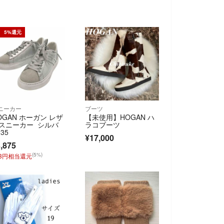
5%還元
ニーカー
ブーツ
OGAN ホーガン レザ
【未使用】HOGAN ハ
スニーカー シルバ
ラコブーツ
35
¥17,000
,875
(5%)
93円相当還元