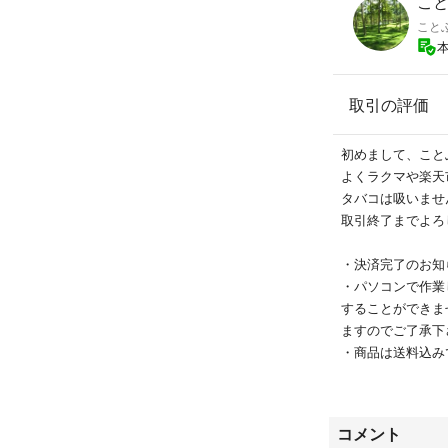
こと
こと
取引の評価
初めまして、こと
よくラクマや楽天
タバコは吸いませ
取引終了までよろ
・決済完了のお知
・パソコンで作業
することができま
ますのでご了承下
・商品は送料込み
・販売手数料が達
格が変動するもの
・販売手数料の達
コメント
した商品の評価は