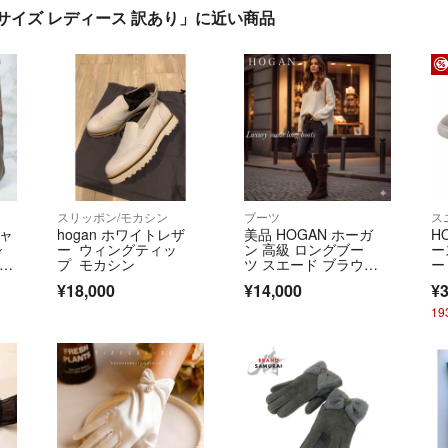
18サイズ レディース 訳あり」に近い商品
スリッポン/モカシン
ブーツ
ス
キャ
hogan ホワイトレザ
美品 HOGAN ホーガ
H
シ
ー ウィングティッ
ン 高級 ロングブー
ー
存袋
プ モカシン
ツ スエード ブラウン 2
ー 
3.5cm
¥18,000
¥14,000
¥3
1