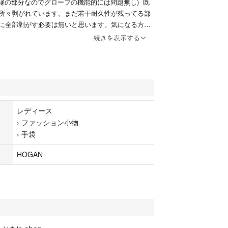
も縁の部分なのでグローブの機能的には問題無し) 既
所々剥がれています。まだ若干耐久性が残ってる部
に全部剥がす必要は無いと思います。気になる方は
い。本体のベルセイムは問題無いのでグローブとし
続きを表示する
用できます。グローブは消耗品なので初めから練習
使用ください。訳ありをご理解した方のみご購入を
す。
使用ですが「やや傷や汚れあり」の扱いにします。
ンホーガン Ben Hogan
レディース
円(税別)
›
ファッション小物
レディース用 全天候タイプ
›
手袋
イズ
ク
HOGAN
・プレイメイト(合成皮革)
や汚れあり(一応新品・未使用・訳あり)
パック(日本郵便)のゆうパケットで発送します。商品
円(税込)が含まれています。
る前のポイントの消費に是非どうぞ。