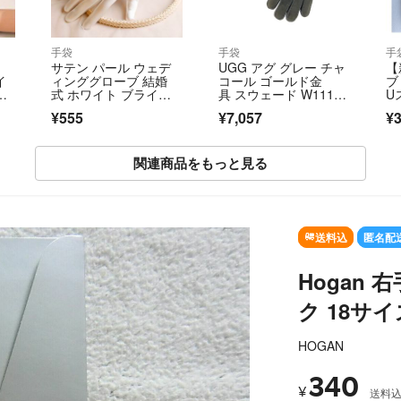
手袋
手袋
手
サテン パール ウェデ
UGG アグ グレー チャ
【
イ
ィンググローブ 結婚
コール ゴールド金
ブ
ー
式 ホワイト ブライダ
具 スウェード W1111
U
ル チャペル 記念
0 手袋 グローブ レディ
サ
¥555
¥7,057
¥3
ース 603656 【中古】
関連商品をもっと見る
SOLD OU
送料込
匿名配
Hogan
ク 18サ
HOGAN
340
¥
送料