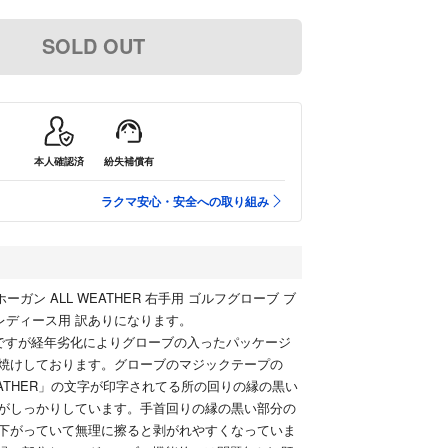
SOLD OUT
本人確認済
紛失補償有
ラクマ安心・安全への取り組み
 ホーガン ALL WEATHER 右手用 ゴルフグローブ ブ
 レディース用 訳ありになります。
ですが経年劣化によりグローブの入ったパッケージ
焼けしております。グローブのマジックテープの
 WEATHER」の文字が印字されてる所の回りの縁の黒い
がしっかりしています。手首回りの縁の黒い部分の
下がっていて無理に擦ると剥がれやすくなっていま