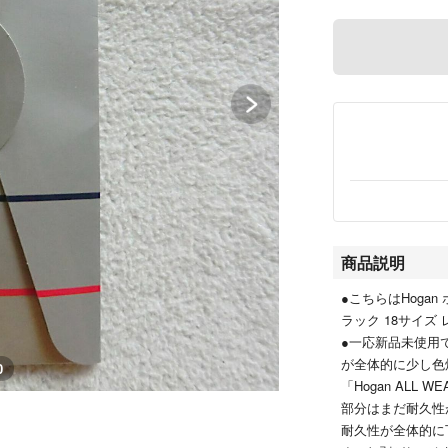
商品説明
●こちらはHogan
ラック 18サイズ
●一応新品未使用
が全体的に少し色
0
「Hogan ALL
部分はまだ耐久性
耐久性が全体的に