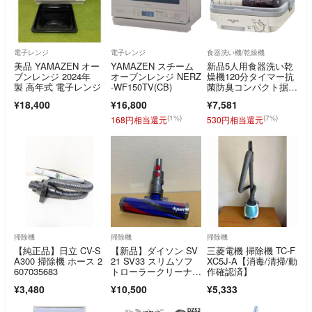
電子レンジ
電子レンジ
食器洗い機/乾燥機
美品 YAMAZEN オー
YAMAZEN スチーム
新品5人用食器洗い乾
ブンレンジ 2024年
オーブンレンジ NERZ
燥機120分タイマー抗
製 高年式 電子レンジ
-WF150TV(CB)
菌防臭コンパクト据置
型ライトグレー
¥18,400
¥16,800
¥7,581
(1%)
(7%)
168円相当還元
530円相当還元
掃除機
掃除機
掃除機
【純正品】日立 CV-S
【新品】ダイソン SV
三菱電機 掃除機 TC-F
A300 掃除機 ホース 2
21 SV33 スリムソフ
XC5J-A【消毒/清掃/動
607035683
トローラークリーナー
作確認済】
ヘッド
¥3,480
¥10,500
¥5,333