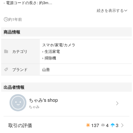
- 電源コードの長さ: 約3m
- 消費電力: 400W
続きを表示する
- 電圧: 100V
約1年前
ご覧いただきありがとうございます。
商品情報
スマホ/家電/カメラ
カテゴリ
›
生活家電
›
掃除機
ブランド
山善
出品者情報
ちゃみ's shop
ちゃみ
取引の評価
137
4
3