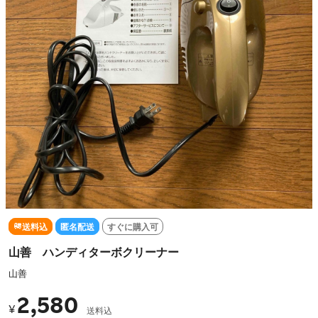
送料込
匿名配送
すぐに購入可
山善 ハンディターボクリーナー
山善
2,580
¥
送料込