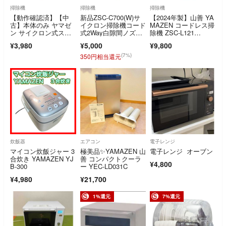
掃除機
掃除機
掃除機
【動作確認済】【中
新品ZSC-C700(W)サ
【2024年製】山善 YA
古】本体のみ ヤマゼ
イクロン掃除機コード
MAZEN コードレス掃
ン サイクロン式ステ
式2Way白隙間ノズル
除機 ZSC-L121
ィック＆ハンディクリ
付
(B) 箱・説明書付
¥3,980
¥5,000
¥9,800
ーナー ホワイト ZC-
MS40-W
(7%)
350円相当還元
炊飯器
エアコン
電子レンジ
マイコン炊飯ジャー 3
極美品✨YAMAZEN 山
電子レンジ オーブン
合炊き YAMAZEN YJ
善 コンパクトクーラ
¥4,800
B-300
ー YEC-LD031C
¥4,980
¥21,700
1%還元
7%還元