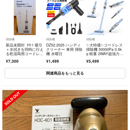
掃除機
掃除機
掃除機
新品未開封 H11 吸引
DZ52.2025 ハンディ
✨大特価✨コードレス
＋水拭きを同時に行え
クリーナー 車用 掃除
掃除機 50000Pa 0.5k
る乾湿両用コードレス
機 水曜日
g 軽量 2WAY超強力吸
掃除機
引
¥7,300
¥1,499
¥5,499
関連商品をもっと見る
SOLD OUT