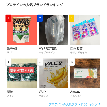
プロテインの人気ブランドランキング
1
2
3
SAVAS
MYPROTEIN
森永製菓
ザバス
マイプロテイン
モリナガセイカ
4
5
6
明治
VALX
Amway
メイジ
バルクス
アムウェイ
プロテインの人気ブランドランキング