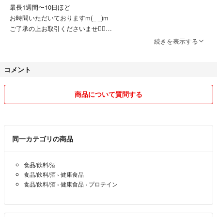
最長1週間〜10日ほど
お時間いただいておりますm(_ _)m
ご了承の上お取引くださいませ🙇‍♀️
続きを表示する
発送には匿名配送を利用するため
コメント
時間指定等は行えませんのでご了承ください
商品について質問する
同一カテゴリの商品
食品/飲料/酒
食品/飲料/酒
›
健康食品
食品/飲料/酒
›
健康食品
›
プロテイン