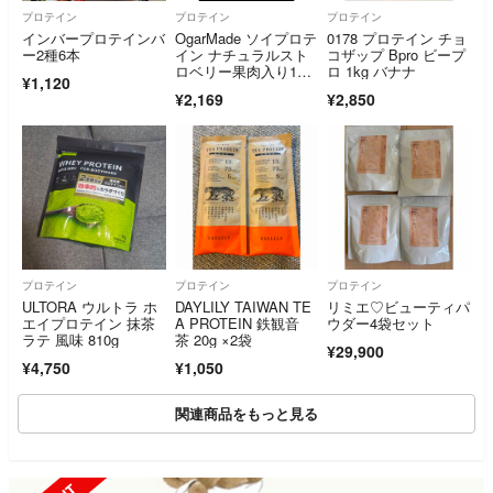
プロテイン
プロテイン
プロテイン
インバープロテインバ
OgarMade ソイプロテ
0178 プロテイン チョ
ー2種6本
イン ナチュラルスト
コザップ Bpro ビープ
ロベリー果肉入り1k
ロ 1kg バナナ
¥1,120
g 期限20284月
¥2,169
¥2,850
プロテイン
プロテイン
プロテイン
ULTORA ウルトラ ホ
DAYLILY TAIWAN TE
リミエ♡ビューティパ
エイプロテイン 抹茶
A PROTEIN 鉄観音
ウダー4袋セット
ラテ 風味 810g
茶 20g ×2袋
¥29,900
¥4,750
¥1,050
関連商品をもっと見る
SOLD OUT