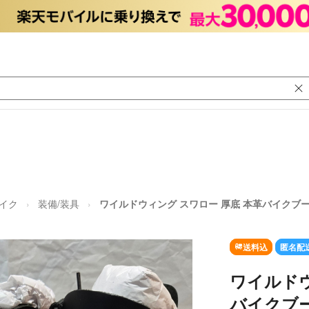
イク
装備/装具
ワイルドウィング スワロー 厚底 本革バイクブーツ 
送料込
匿名配
ワイルドウ
バイクブーツ