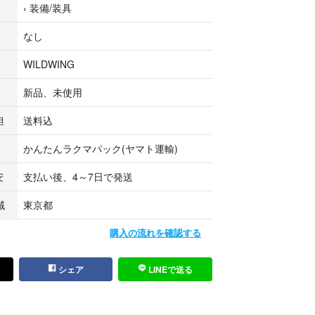
›
装備/装具
人に合わせた専用設計の木型」を使用しています。
履きを容易にするサイドファスナーは、お座敷の・
なし
い日本で重宝すること間違いなしです。
WILDWING
直接発送か、他の紙袋か段ボール箱に入れて発送予
新品、未使用
の保管であることをご了承ください。
いたものですのでご理解の上購入願います。
担
送料込
かんたんラクマパック(ヤマト運輸)
グッズ
安
支払い後、4～7日で発送
域
東京都
購入の流れを確認する
シェア
LINEで送る