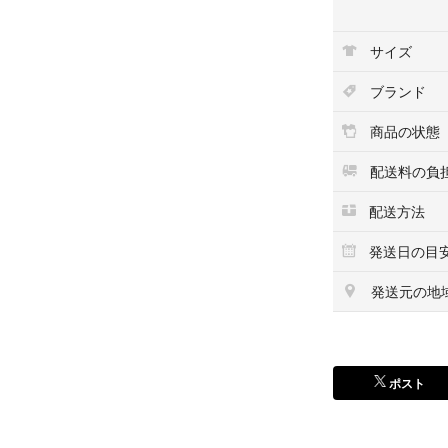
ウィングは「日本
またブーツの脱ぎ
サイズ
靴を脱ぐ機会の多
ブランド
写真の段ボールで
定です。
商品の状態
未使用ですが素人
また店頭に並んで
配送料の負
配送方法
#UNIバイクグッズ
#UNIウィンター
発送日の目
21Y19
発送元の地
ポスト