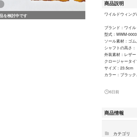
商品説明
ワイルドウィング
品を検討中です
ブランド：ワイルド
型式：WWM-0003
ソール素材：ゴム,
シャフトの高さ：
外装素材：レザー
クロージャータイ
サイズ：23.5cm
カラー：ブラック
アッパー：牛革、
6日前
日本メーカーだか
ヨーロッパ規格の
とは言えません。
商品情報
幅が狭いために、
靴は身に着けてい
ならしっかりとフ
カテゴリ
多くの靴が「既存