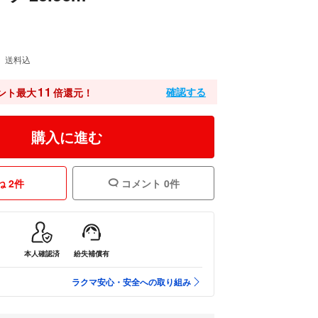
送料込
11
確認する
ント最大
倍還元！
購入に進む
 2件
コメント 0件
本人確認済
紛失補償有
ラクマ安心・安全への取り組み