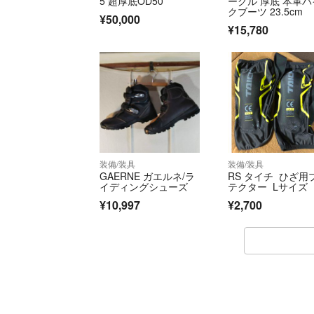
5 超厚底OD50
ーグル 厚底 本革バ
クブーツ 23.5cm
¥50,000
¥15,780
装備/装具
装備/装具
GAERNE ガエルネ/ラ
RS タイチ ひざ用
イディングシューズ
テクター Lサイズ
¥10,997
¥2,700