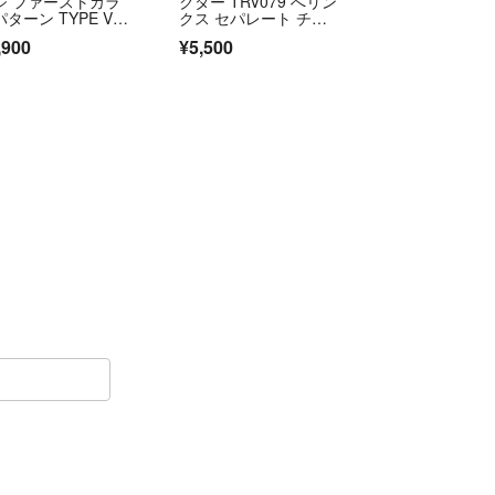
ジ ファーストカラ
クター TRV079 へリン
ターン TYPE VM
クス セパレート チェ
1 メカニックグロー
スト
,900
¥5,500
 ブラック Lサイ
 夏用