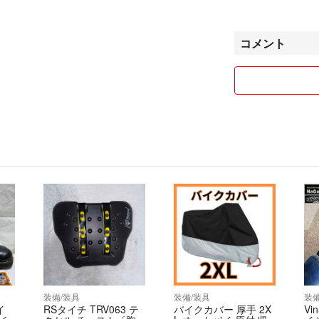
補償のない発送で
せんのでご理解の
コメント
発送時期について
の説明欄に記載し
お急ぎの方は購入
～最後に～
最近、購入後に勘
評価を下げられる
ます。
装備/装具
装備/装具
装備
イ
RSタイチ TRV063 テ
バイクカバー 厚手 2X
Vi