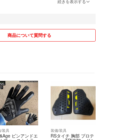
続きを表示する
は発送中のトラブル等こちらでは一切責任を負いま
上、購入ください。
は即日発送可能な場合もありますが遅い場合は商品
ている期日(概ね１週間)内での発送になりますので
商品について質問する
前に確認ください。
違いして購入した、イメージと違ったなどの理由で
方がいらっしゃいますのでよく確認の上、購入願い
/装具
装備/装具
n&Age ビンアンドエ
RSタイチ 胸部 プロテ