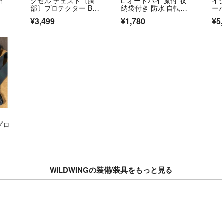
イ
クセル チェスト〔胸
L オートバイ 原付 収
イ
部〕プロテクター BLA
納袋付き 防水 自転車
ーパ
CK WHITE MENS TE
カバー
G
¥3,499
¥1,780
¥5
CCE
ブ
ズ
プロ
WILDWINGの装備/装具をもっと見る