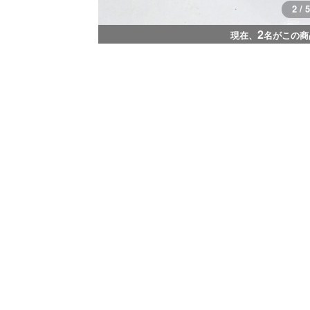
2 / 5
2
現在、
名がこの商