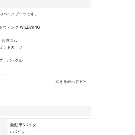
のバイクブーツです。
ウィング WILDWING
 合成ゴム
ミッドカーフ
プ：バックル
ソール：合成ラバー底
続きを表示する
らこその気配り
多いバイク用シューズは、日本人の足に合っている
多くの人がサイズを上げて履いています。
る時間がとても長いもの。
自動車/バイク
ィットするものを選びましょう。
›
バイク
の木型」を使用し靴を製作していますが、ワイルド