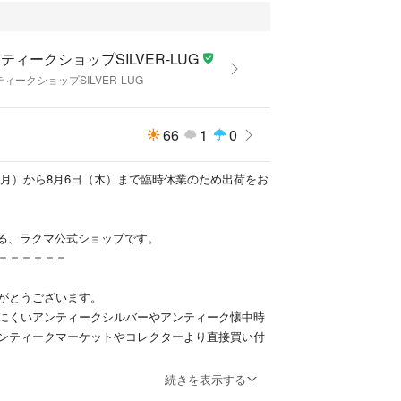
ティークショップSILVER-LUG
ィークショップSILVER-LUG
66
1
0
日（月）から8月6日（木）まで臨時休業のため出荷をお
が運営する、ラクマ公式ショップです。
＝＝＝＝＝＝
がとうございます。
にくいアンティークシルバーやアンティーク懐中時
ンティークマーケットやコレクターより直接買い付
続きを表示する
ついて