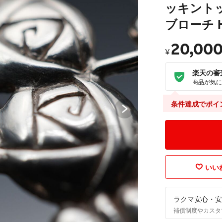
ッキント
ブローチ His
20,00
¥
楽天の審
商品が気に
条件達成でポイ
いいね
ラクマ安心・安
補償制度やカスタ