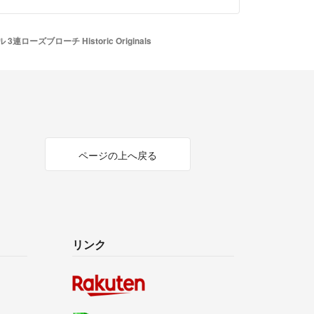
ズブローチ Historic Originals
official/law/a036/
official/law/a036/#return_policy
ページの上へ戻る
リンク