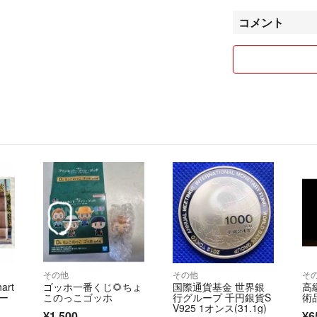
商品詳細ページ、
コメント
い合
わせフォームより
受付時間：平日10:
※商品に関するお
さい。
例）【管理番号】100
■お取引について
当店はラクマの規
特定のお客様に対
す。
またお問い合わせ
おります。
アンティーク、ヴ
原則として先に購
その他
その他
そ
断りしております
rt
ゴッホ一番くじ🌻ちょ
国際通貨基金 世界銀
高
ケー
このっこゴッホ
行グループ 千円銀貨S
術
■発送について
V925 1オンス(31.1g)
¥1,500
¥6