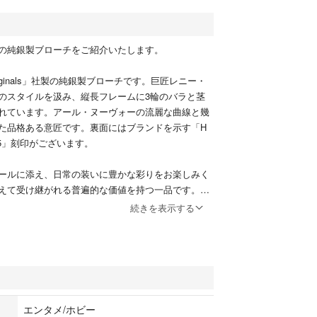
の純銀製ブローチをご紹介いたします。
 Originals」社製の純銀製ブローチです。巨匠レニー・
のスタイルを汲み、縦長フレームに3輪のバラと茎
れています。アール・ヌーヴォーの流麗な曲線と幾
た品格ある意匠です。裏面にはブランドを示す「H
25」刻印がございます。
ールに添え、日常の装いに豊かな彩りをお楽しみく
えて受け継がれる普遍的な価値を持つ一品です。
続きを表示する
】
 目立った傷や汚れのない美品
れはありますがよく手入れされています
かりと機能します
の輸入銀のホールマークがあります
エンタメ/ホビー