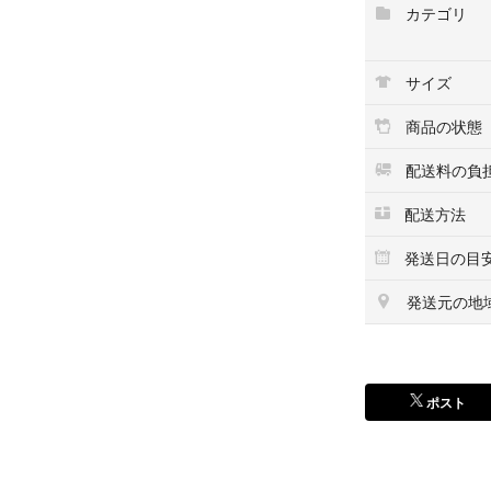
カテゴリ
※記載していない
※写真をご確認の
サイズ
【詳細】
・メーカー Historic
商品の状態
・製造年 1998年
・材質 スターリ
配送料の負
スチール ※ピ
・サイズ 縦54 x 幅
配送方法
・重量 12.7g
発送日の目
※商品の在庫はこ
発送元の地
※ご不明点があれ
ポスト