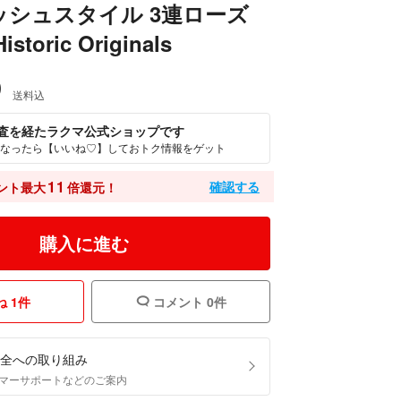
ッシュスタイル 3連ローズ
toric Originals
0
送料込
査を経たラクマ公式ショップです
なったら【いいね♡】しておトク情報をゲット
11
確認する
ント最大
倍還元！
購入に進む
 1件
コメント 0件
全への取り組み
マーサポートなどのご案内