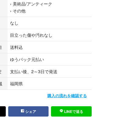
›
美術品/アンティーク
細かな傷や汚れもございます
›
その他
うえで購入をお願い致します
なし
 Originals
目立った傷や汚れなし
ングシルバー
担
送料込
ン部分
33 x 厚み7 mm
ゆうパック元払い
安
支払い後、2～3日で発送
ちらの1点のみです
域
福岡県
ばお気軽にご質問ください
購入の流れを確認する
シェア
LINEで送る