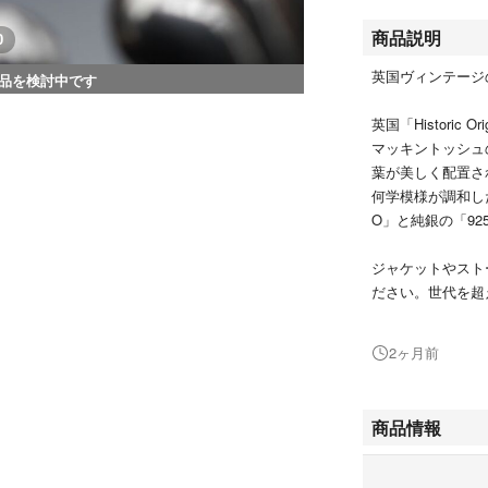
商品説明
0
英国ヴィンテージ
品を検討中です
英国「Historic
マッキントッシュ
葉が美しく配置さ
何学模様が調和し
O」と純銀の「9
ジャケットやスト
ださい。世代を超
【コンディション
2ヶ月前
外観：★★★★☆
・経年の摩耗や汚
商品情報
・ピン部分はしっ
・裏側部分に英国