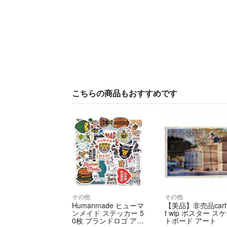
こちらの商品もおすすめです
その他
その他
Humanmade ヒューマ
【美品】非売品carha
ンメイド ステッカー 5
t wip ポスター ス
0枚 ブランドロゴ アパ
トボード アート