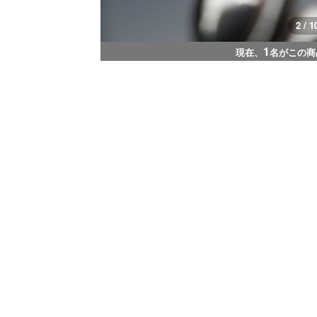
2 / 1
1
現在、
名がこの商