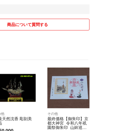
または取引ページよりお問い合わせボタン押下＞問
お問い合わせください。
00～20:00(水・木・日曜日定休)
商品について質問する
問合せの際は該当商品の「管理番号」をお伝えくだ
0019626931
約に則り営業させて頂いております。
するお取り置きや専用ページには対応できかねま
の有無に関わらず、ご購入は先着順とさせて頂いて
ィンテージ品はすべて1品ものです。
入されたかたへの販売となり、お取り置きなどはお
の他
その他
。
級天然沈香 彫刻美
最終価格【御朱印】京
品
都大神宮 令和八年祇
園祭御朱印 山鉾巡行
50,000