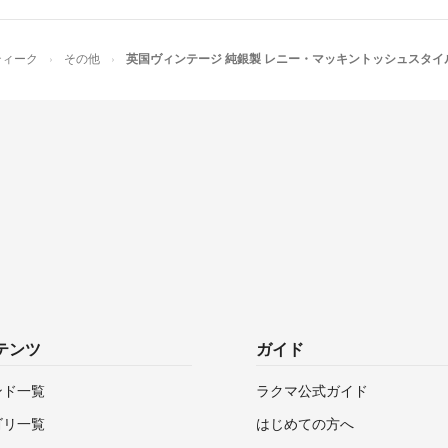
されています。
▼特商法
ティーク
その他
英国ヴィンテージ 純銀製 レニー・マッキントッシュスタイル 3連ロー
https://fril.jp/ts/
▼返品特約
https://fril.jp/ts/
テンツ
ガイド
ンド一覧
ラクマ公式ガイド
ゴリ一覧
はじめての方へ