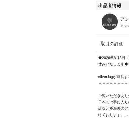
出品者情報
アン
アンテ
取引の評価
◆2026年8月3
休みいたします◆
silver-lug
＝＝＝＝＝＝＝＝
ご覧いただきあり
日本では手に入り
計などを海外のア
けております。
■お問い合わせに