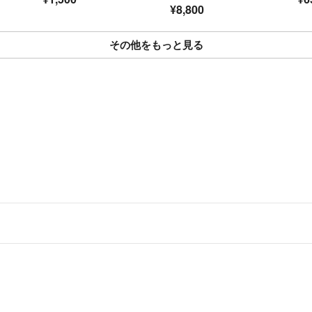
注文確定後、通常
¥8,800
※毎週、水・木・
その他をもっと見る
※その他臨時休
・大量のまとめ買
があります
・カトラリーセッ
検品や清掃に時
・受取日時指定が
ご記入がない場
■値下げ交渉につ
お値下げの交渉は
■梱包、ギフト包
・複数商品購入い
・ギフト梱包は承
＝＝＝＝＝＝＝＝
こちらのアカウント