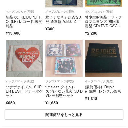
ポップス/ロック(邦楽)
ポップス/ロック(邦楽)
ポップス/ロック(邦楽)
新品 00. KEIJU N.I.T.
君じゃなきゃだめなん
希少廃盤美品！ザ・ク
O. (LP) レコード 未開
だ 通常盤 A.B.C-Z
ロマニヨンズ 初回限
封品
定盤 CD+DVD CAV
¥300
E PARTY
¥13,400
¥2,280
ポップス/ロック(邦楽)
ポップス/ロック(邦楽)
ポップス/ロック(邦楽)
ソナポケイズム SUP
timelesz タイムレ
(最終価格) Rejoic
ER BEST ソナーポケ
ス 消えない花火 CD D
e 髭男 レンタル落ち
ット
VD 三形態セット
¥1,318
¥650
¥1,650
関連商品をもっと見る