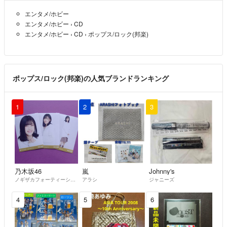
エンタメ/ホビー
エンタメ/ホビー
›
CD
エンタメ/ホビー
›
CD
›
ポップス/ロック(邦楽)
ポップス/ロック(邦楽)の人気ブランドランキング
1
2
3
乃木坂46
嵐
Johnny's
ノギザカフォーティーシックス
アラシ
ジャニーズ
4
5
6