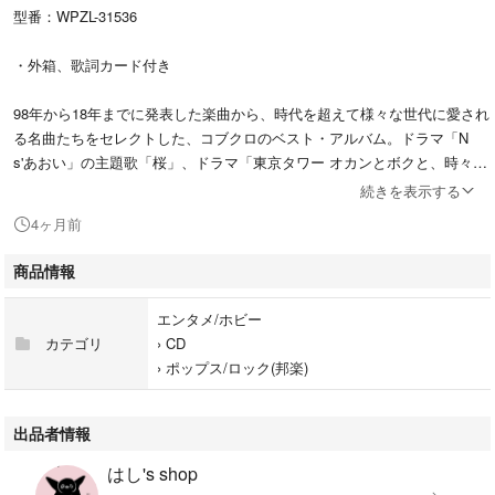
型番：WPZL-31536
・外箱、歌詞カード付き
98年から18年までに発表した楽曲から、時代を超えて様々な世代に愛され
る名曲たちをセレクトした、コブクロのベスト・アルバム。ドラマ「N
s'あおい」の主題歌「桜」、ドラマ「東京タワー オカンとボクと、時々、
オトン」の主題歌「蕾（つぼみ）」を含む全58曲収録の4枚組。コブクロ
続きを表示する
自らセレクトしたライブ映像や…
4ヶ月前
#コブクロ
商品情報
#WPZL-31536
#エンタメ/ホビー
エンタメ/ホビー
#CD
カテゴリ
›
CD
#ポップス/ロック(邦楽)
›
ポップス/ロック(邦楽)
出品者情報
はし's shop