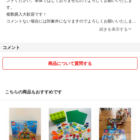
ントください。単体ではしておりませんのでよろしくお願いいたしま
す。
複数購入大歓迎です！
コメントない場合には対象外になりますのでよろしくお願いいたしま
す。
続きを表示する
単体でのお値引き交渉はご遠慮ください
1点増えるごとに120円のお値引きをしております。
コメント
2点同時購入 120円引き
3点同時購入 240円引き
4点同時購入 360円引き
商品について質問する
5点同時購入 480円引き
6点同時購入 600円引き
こちらの商品もおすすめです
匿名配送増やしてます！
レゴlego は正規品のみ取り扱っております。
当方禁煙、かつ ペットは飼っておりません
出品がおいついていないだけで、在庫がある場合ございます。コメント
ください。