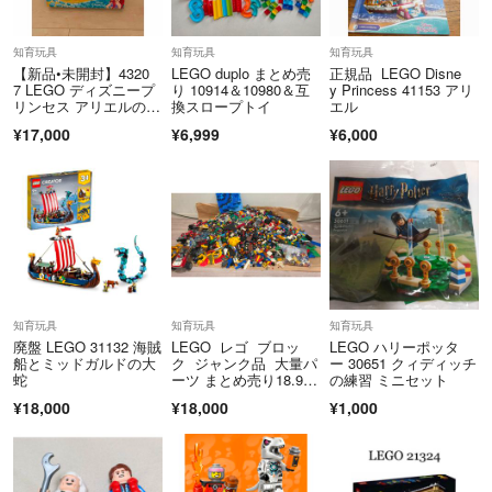
基本的には必要パーツを取り出して出品させていただいているため正規
知育玩具
知育玩具
知育玩具
品未使用という形をとらせていただいております。
【新品•未開封】4320
LEGO duplo まとめ売
正規品 LEGO Disne
7 LEGO ディズニープ
り 10914＆10980＆互
y Princess 41153 アリ
リンセス アリエルの海
換スロープトイ
エル
基本的に箱ごとと書いてない商品は写真に写っているものがすべてにな
のお城
¥17,000
¥6,999
¥6,000
りますのでご了承ください
2022年10月からの日本郵便の普通郵便の土日休業に伴い金曜から日曜
にかけての購入の場合、到着が遅くなる可能性があります。よろしくお
願いいたします。
知育玩具
知育玩具
知育玩具
廃盤 LEGO 31132 海賊
LEGO レゴ ブロッ
LEGO ハリーポッタ
船とミッドガルドの大
ク ジャンク品 大量パ
ー 30651 クィディッチ
蛇
ーツ まとめ売り18.9キ
の練習 ミニセット
ロ
¥18,000
¥18,000
¥1,000