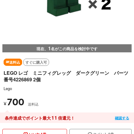
1
現在、
名がこの商品を検討中です
送料込
すぐに購入可
LEGO レゴ ミニフィグレッグ ダークグリーン パーツ
番号4226869 2個
Lego
700
¥
送料込
11
条件達成でポイント最大
倍還元！
確認する
いいね 1件
コメント 0件