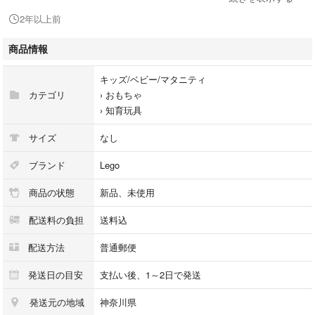
2年以上前
▪️梱包について
チャック付き袋にミニフィグを入れためものをプチプチで包んで発送いた
商品情報
します。ミニフィグ などに直接巻きませんので予めご了承ください。
キッズ/ベビー/マタニティ
▪️撮影用とは別の新品を梱包しておりますが
カテゴリ
›
おもちゃ
レゴ特有の初期傷、色移り、剥げ、輸送中のパーツ同士の擦れなどで生じ
›
知育玩具
る傷などある場合があります。また、製造段階でのインク飛びやプリント
ずれがある場合もございますので、予めご理解下さい
サイズ
なし
当方では責任を負い兼ねますので、ご購入前にご了承下さい。
ブランド
Lego
▪️他にもLEGO関連の商品を出品させていただいております。お探しの商品
商品の状態
新品、未使用
がある場合は
是非こちらの一覧もご活用下さい。
配送料の負担
送料込
【LEGO工房の商品一覧】
#LEGO工房
配送方法
普通郵便
発送日の目安
支払い後、1～2日で発送
#LEGO
発送元の地域
神奈川県
#LEGO工房