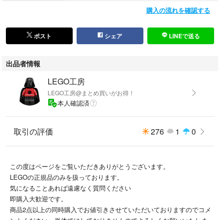
#レゴマインクラフト
購入の流れを確認する
#レゴニンジャゴー
#レゴフレンズ
#レゴスターウォーズ
ポスト
シェア
LINEで送る
#レゴシティ
#レゴ
出品者情報
#知育玩具
#正規品
LEGO工房
LEGO工房@まとめ買いがお得！
本人確認済
取引の評価
276
1
0
この度はページをご覧いただきありがとうございます。
LEGOの正規品のみを扱っております。
気になることあれば遠慮なく質問ください
即購入大歓迎です。
商品2点以上の同時購入でお値引きさせていただいておりますのでコメ