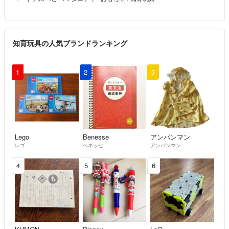
知育玩具の人気ブランドランキング
1
2
3
Lego
Benesse
アンパンマン
レゴ
ベネッセ
アンパンマン
4
5
6