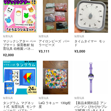
知育玩具
知育玩具
知育玩具
マジックシアター ペー
アイロンビーズ パー
タイムタイマー モッ
プサート 保育教材 知
ラービーズ
ド
育玩具 幼稚園 パネル
¥3,111
¥3,000
シアター
¥2,000
知育玩具
知育玩具
知育玩具
タングラム マグネッ
LaQ ラキュー 130g程
【新品未開封品】アン
ト式 知育玩具 モンテ
度
パンマン ぴかぴかブレ
ッソーリ パズル こど
スNEW ばいきんまん