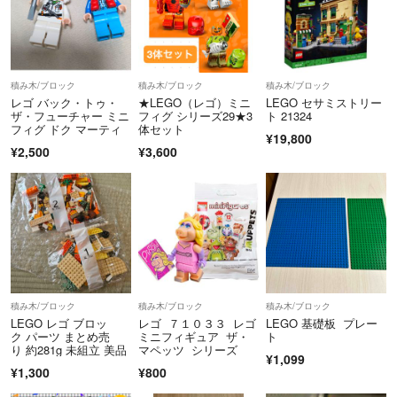
積み木/ブロック
積み木/ブロック
積み木/ブロック
レゴ バック・トゥ・
★LEGO（レゴ）ミニ
LEGO セサミストリー
ザ・フューチャー ミニ
フィグ シリーズ29★3
ト 21324
フィグ ドク マーティ
体セット
¥19,800
¥2,500
¥3,600
積み木/ブロック
積み木/ブロック
積み木/ブロック
LEGO レゴ ブロッ
レゴ ７１０３３ レゴ
LEGO 基礎板 プレー
ク パーツ まとめ売
ミニフィギュア ザ・
ト
り 約281g 未組立 美品
マペッツ シリーズ
¥1,099
¥1,300
¥800