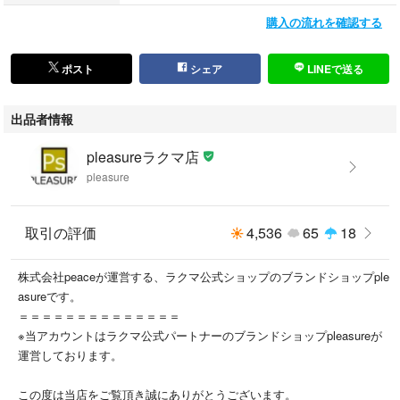
（古物許可証第305521507463東京都公安委員会）
購入の流れを確認する
All the products currently on sale are genuine and authentic.
(Used Goods License No. 305521507463)
ポスト
シェア
LINEで送る
出品者情報
pleasureラクマ店
pleasure
取引の評価
4,536
65
18
株式会社peaceが運営する、ラクマ公式ショップのブランドショップple
asureです。
＝＝＝＝＝＝＝＝＝＝＝＝＝＝
※当アカウントはラクマ公式パートナーのブランドショップpleasureが
運営しております。
この度は当店をご覧頂き誠にありがとうございます。