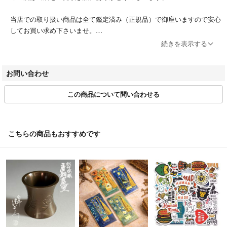
当店での取り扱い商品は全て鑑定済み（正規品）で御座いますので安心
してお買い求め下さいませ。
皆様のブランドライフを応援致します。
続きを表示する
営業日時 10:00～12:00 13:00～17:00（土日祝休み）
お問い合わせ
第305521507463号/東京都公安委員会 /古物商許可証
この商品について問い合わせる
適格請求書登録番号 T2011501020797
※商品の発送は入金確認後、３営業日以内となります。
※発送の日時指定は承っておりません。
こちらの商品もおすすめです
※商品のラッピングは行っておりません。
※お客様都合によるキャンセルは原則お受けしておりません。
＝＝＝＝＝＝＝＝＝＝＝＝＝＝
こちらのアカウントはラクマ公式パートナーの株式会社peaceによって
運営されています。
▼特商法
https://fril.jp/ts/official/law/a078/
▼返品特約