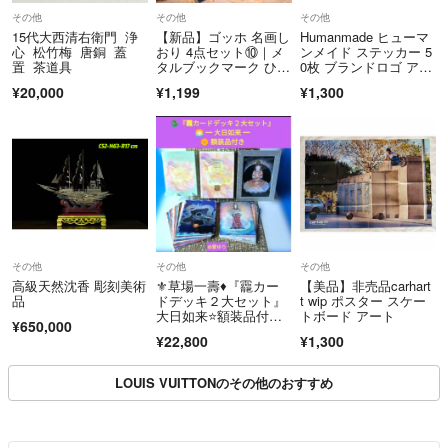
https://fril.jp/ts/official/law/a078/#return_policy
その他
その他
その他
15代大西清右衛門 浄
【新品】ゴッホ 名画し
Humanmade ヒューマ
心 松竹梅 唐銅 蓋
おり 4点セット⑩｜メ
ンメイド ステッカー 5
置 茶道具
タルブックマーク ひま
0枚 ブランドロゴ アパ
わり、星月夜他
レル
¥20,000
¥1,199
¥1,300
その他
その他
その他
高級天然沈香 彫刻美術
⚜️草場一壽♦『龗カー
【美品】非売品carhart
品
ドデッキ２大セット』
t wip ポスター スケー
大日如来⭐額装品付き⭐
トボード アート
¥650,000
瀬織津姫⭐白龍
¥22,800
¥1,300
LOUIS VUITTONのその他のおすすめ