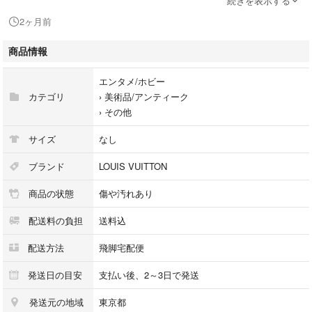
続きを表示する
シリアル及び刻印：
2ヶ月前
状態：使用感小 擦れ小 汚れ
メッキ剥げ ヒビ割れ小 コーティング剥げ ペン跡
商品情報
エンタメ/ホビー
□□□ 状態ランクについて □□□
カテゴリ
›
美術品/アンティーク
›
その他
【N】 新品
【S】 未使用品（展示品など）
サイズ
なし
【A】 傷汚れが少なく状態の良い商品
【B】 程よい使用感や多少の傷、汚れはあるが程度良好の商品
ブランド
LOUIS VUITTON
【C】 使用感の他、目立つ傷や汚れが見れる商品
商品の状態
傷や汚れあり
【D】 かなり大きな痛みがある難あり商品
※記載させていただきました状態説明・ランクは、あくまで弊社基準にて
配送料の負担
送料込
判断したものとなります。
その為、個人差による主観の差が生じる場合も御座いますので、あらかじ
配送方法
飛脚宅配便
めご了承頂いた上で、ご検討下さいませ。
発送日の目安
支払い後、2～3日で発送
pleasure（株式会社peace）が販売しています。
発送元の地域
東京都
出品中の商品につきましては全て正規品(本物）でございます。