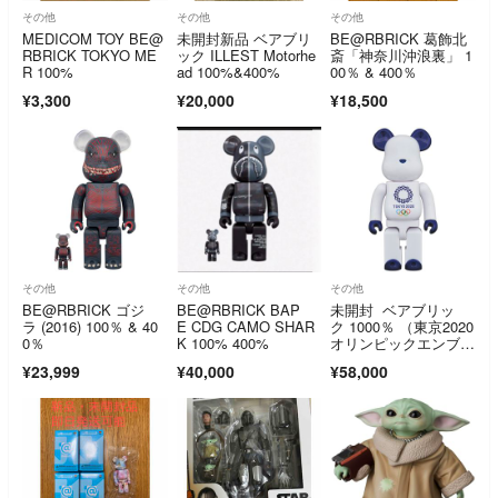
その他
その他
その他
MEDICOM TOY BE@
未開封新品 ベアブリ
BE@RBRICK 葛飾北
RBRICK TOKYO ME
ック ILLEST Motorhe
斎「神奈川沖浪裏」 1
R 100%
ad 100%&400%
00％ & 400％
¥3,300
¥20,000
¥18,500
その他
その他
その他
BE@RBRICK ゴジ
BE@RBRICK BAP
未開封 ベアブリッ
ラ (2016) 100％ & 40
E CDG CAMO SHAR
ク 1000％ （東京2020
0％
K 100% 400%
オリンピックエンブレ
ム）
¥23,999
¥40,000
¥58,000