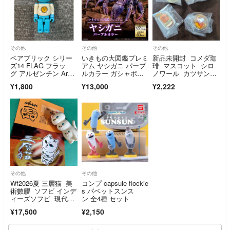
その他
その他
その他
ベアブリック シリー
いきもの大図鑑プレミ
新品未開封 コメダ珈
ズ14 FLAG フラッ
アム ヤシガニ パープ
琲 マスコット シロ
グ アルゼンチン Arge
ルカラー ガシャポン
ノワール カツサン
ntina 国旗 100%
オンライン限定品 輸
ド モーニング カフ
¥1,800
¥13,000
¥2,222
送箱伝票貼り跡無
ェオーレ 4種セット
し 沖縄 ヤドカリ 生
物 最安値
その他
その他
Wf2026夏 三層猫 美
コンプ capsule flockie
術數膠 ソフビ インデ
s パペットスンス
ィーズソフビ 現代ア
ン 全4種 セット
ート
¥17,500
¥2,150