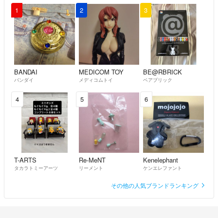
1
2
3
BANDAI
MEDICOM TOY
BE@RBRICK
バンダイ
メディコムトイ
ベアブリック
4
5
6
T-ARTS
Re-MeNT
Kenelephant
タカラトミーアーツ
リーメント
ケンエレファント
その他の人気ブランドランキング