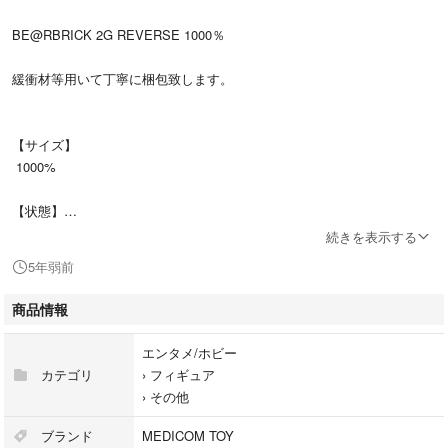
BE@RBRICK 2G REVERSE 1000％
緩衝材等用いて丁寧に梱包致します。
【サイズ】
1000%
【状態】
新品・未使用・未開封
続きを表示する
5年弱前
【購入先】
2G 大阪
商品情報
発送まで2.3週ほどいただきます。
エンタメ/ホビー
カテゴリ
›
フィギュア
ショップ側からのキャンセンルがあった場合こちらの取引もキャンセルと
›
その他
なります。
また、すり替えなどトラブル防止のため返品交換は致しかねます。ご了承
ブランド
MEDICOM TOY