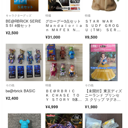
キャラクターグッズ
特撮
特撮
BE@RBRICK SERIE
グローグー3点セット
ＳＴＡＲ ＷＡＲ
S 51 4個セット
Ｍａｎｄａｌｏｒｉａ
Ｓ ＵＤＦ ＧＲＯＧ
ｎ ＭＡＦＥＸ Ｎ
Ｕ（ＴＭ） ＳＥＲＩ
¥2,500
ｏ．２００ Ｔ
ＥＳ ３ Ｇａｕｎｔ
¥31,000
¥9,500
ｌｅｔ
その他
特撮
その他
be@rbrick BASIC
ＢＥ＠ＲＢＲＩＣ
【未開封】東京ディズ
Ｋ ＣＨＡＳＥ ＴＯ
ニーランド プリンセ
¥2,400
Ｙ ＳＴＯＲＹ 5体セ
ス クリップ マグネッ
ット トイストーリー
ト付 白雪姫
¥4,999
¥1,980