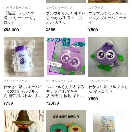
気持ちいいお取引をしたいと思いますのでよろしくお願いします⸜(´ ˘ `
キャラクターグッズ
キャラクターグッズ
ストラップ
∗)⸝
【新品】わかさ生
ブルブルくん と仲間た
ブルブルくん／ストラ
活 ドリーミーくじ 1
ち わかさ生活 ミニタ
ップ／ブルーベリーア
ロット
オル ガチャ
イ
¥88,000
¥555
¥500
ノベルティグッズ
キャラクターグッズ
ノベルティグッズ
わかさ生活 ブルーベリ
ブルブルくんぶるぶる
わかさ生活 ブルブルく
ーの妖精 ブルブルく
ギミック わかさ生
ん マスコット
ん 携帯用ボトル サプ
活 未開封 振動 ギミッ
¥590
リメントケース
ク ぬいぐるみ③
¥799
¥2,499