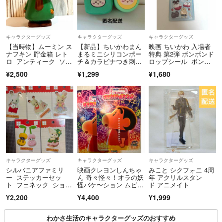
キャラクターグッズ
キャラクターグッズ
キャラクターグッズ
【当時物】ムーミン ス
【新品】ちいかわまん
映画 ちいかわ 入場者
ナフキン 貯金箱 レト
まるミニシリコンポー
特典 第2弾 ボンボンド
ロ アンティーク ソフ
チ＆カラビナつき刺繍
ロップシール ボンド
ビ
スクエアポーチ(くりま
ロ
¥2,500
¥1,299
¥1,680
んじゅう)
キャラクターグッズ
キャラクターグッズ
キャラクターグッズ
シルバニアファミリ
映画クレヨンしんちゃ
みこと シクフォニ 4周
ー ステッカーセッ
ん 奇々怪々！オラの妖
年 アクリルスタン
ト フェネック ショコ
怪バケ〜ション ムビチ
ド アニメイト
ラウサギ ペルシャネ
ケ 一般4枚
¥2,200
¥4,400
¥1,999
コ
わかさ生活のキャラクターグッズのおすすめ