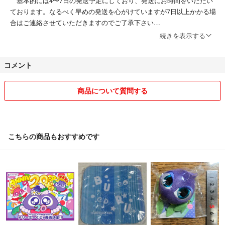
基本的には4〜7日の発送予定にしており、発送にお時間をいただい
ております。なるべく早めの発送を心がけていますが7日以上かかる場
合はご連絡させていただきますのでご了承下さい
▶︎簡易包装
続きを表示する
▶︎着画できません
▶︎長期自宅保管のものが多いです
コメント
ご理解、ご了承の程お願い致します
▶︎ノークレーム、ノーリターン
▶︎ゆうパケット系での発送が多いです。
商品について質問する
離島などは発送から到着まで1週間ほどかかる場合がございます。ご
理解のほどよろしくお願い致します。
▶︎発送後の事故の責任は負いかねます。
▶︎育児によりコメントの返事が遅くなります。
こちらの商品もおすすめです
夜にコメント・購入申請をもらった場合翌日のお返事・申請了承とな
ります。ご了承ください。
▶︎お値下げはご相談ください！
※大幅な値下げはできかねます
※取り置きはラクマのルール上できません
▶︎購入申請後の無断キャンセルが本当に多いです。キャンセルの場合連
絡下さい。