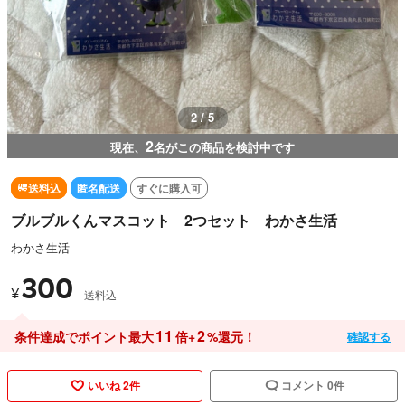
3 / 5
2
現在、
名がこの商品を検討中です
送料込
匿名配送
すぐに購入可
ブルブルくんマスコット 2つセット わかさ生活
わかさ生活
300
¥
送料込
11
2
条件達成でポイント最大
倍+
%還元！
確認する
いいね 2件
コメント 0件