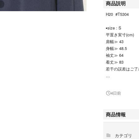
商品説明
H20 #T5304
▪size : S
平置き実寸(cm)
肩幅≫ 43
身幅≫ 48.5
袖丈≫ 64
着丈≫ 83
若干の誤差はご了
▪condition
目立った傷や汚れ
4日前
中古にご理解ある
▪color : ネイ
商品情報
映りにより色味が
▪他の商品はこち
カテゴリ
#Re_clothe