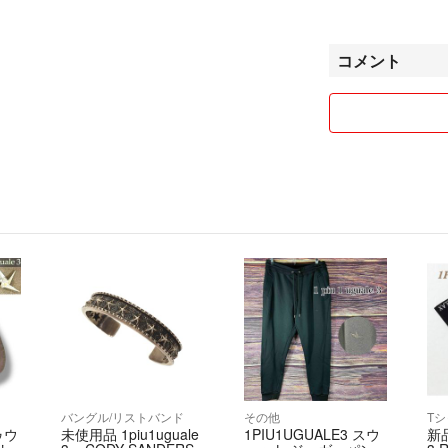
発送は迅速に行い
コメント
バングル/リストバンド
その他
ゥウ
未使用品 1piu1uguale
1PIU1UGUALE3 スウ
新品