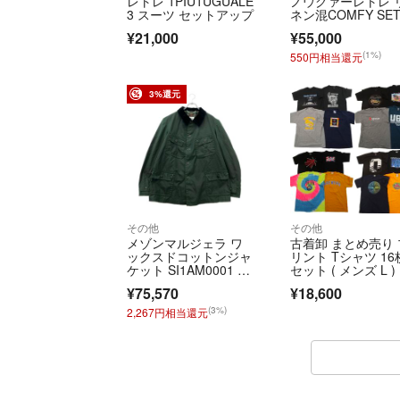
レトレ 1PIU1UGUALE
ノウグァーレトレ 
3 スーツ セットアップ
ネン混COMFY SET
P Ⅵ
¥21,000
¥55,000
(1%)
550円相当還元
3%還元
その他
その他
メゾンマルジェラ ワ
古着卸 まとめ売り 
ックスドコットンジャ
リント Tシャツ 16
ケット SI1AM0001 メ
セット ( メンズ L )
ンズ SIZE 52 (XL) Mai
ーシング タイダイ
¥75,570
¥18,600
son Margiela
柄 スカル 大判プリ
ト 中古 古着 NG00
(3%)
2,267円相当還元