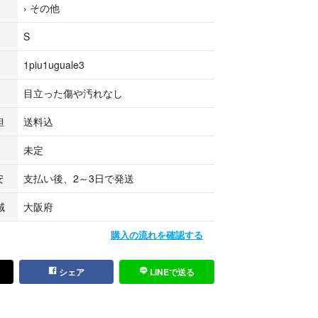
›
その他
数・サイズ感など全ての商品を
S
はありませんので記載のない限り
ん。
1piu1uguale3
をご覧頂きご購入ください。
目立った傷や汚れなし
、削除する事がございます。
担
送料込
未定
安
支払い後、2～3日で発送
域
大阪府
購入の流れを確認する
シェア
LINEで送る