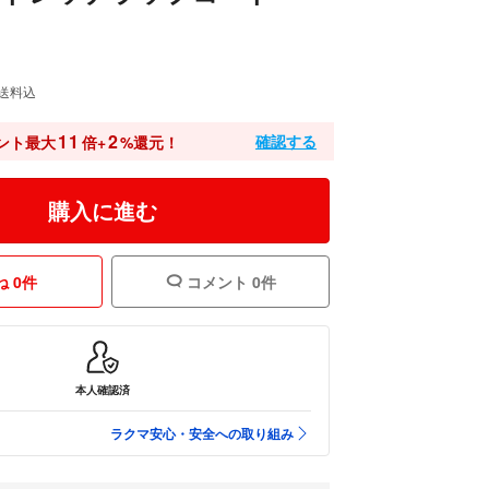
送料込
11
2
確認する
ント最大
倍+
%還元！
購入に進む
 0件
コメント 0件
本人確認済
ラクマ安心・安全への取り組み