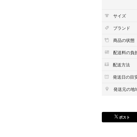
購入時期・着用回
サイズ
記憶している訳で
お答えできませ
ブランド
※ プロフィール
商品の状態
他でも販売中の為
配送料の負
配送方法
発送日の目
発送元の地
ポスト