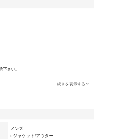
承下さい。
続きを表示する
は見当たらずです。
方のみでお願いいたします。
ビー カモフラ
異なる場合がございます。
メンズ
ら
›
ジャケット/アウター
 複数ご購入は割引します。