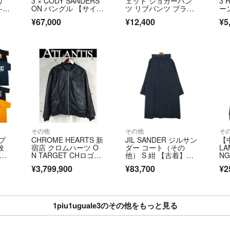
リ
3 × CODY SANDERS
ェット ジョガーパン
3
-U
ON バングル 【サイ
ツ リブパンツ ブラッ
ー
ズ：M】 シルバー92
ク
ャ
¥67,000
¥12,400
¥5
5 定価181500円 MRG
105C SLV002 アメリ
カ製 ウノピゥウノウ
グァーレトレ コディ
サンダーソン メンズ 3
CH/G07352/LUL31/
その他
その他
そ
プ
CHROME HEARTS 新
JIL SANDER ジルサン
【中
枚
宿店 クロムハーツ O
ダー コート（その
LA
 レ
N TARGET CHロゴパ
他） S 紺 【古着】
NG
ッチ ダブルジップ レ
【中古】【送料無料】
SO
¥3,799,900
¥83,700
¥2
ン
ザー ボンバージャケ
L 
94
ット メンズ SV925 siz
ー×
e:L 黒 31591
17
1piu1uguale3のその他をもっと見る