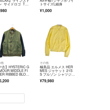
 RELAX】ラインスト
AX半袖Tシャツホワイ
ン サイドロゴ Tシ
トサイズL細身
ツ
,980
¥1,000
の他
その他
古】HYSTERIC G
極美品 エルメス HER
MOUR MIDDLE FI
MES ジャケット 21S
ER RIBBED BLOU
S ブルゾン シャツジャ
N JACKET サイズ
ケット ジップアッ
5,200
¥79,980
02213AB08 ネイビ
プ シアサッカー メン
グリーン[17][2400
ズ 37(14.5) 黄
783501]