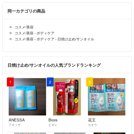
同一カテゴリの商品
コスメ/美容
コスメ/美容
›
ボディケア
コスメ/美容
›
ボディケア
›
日焼け止め/サンオイル
日焼け止め/サンオイルの人気ブランドランキング
1
2
3
ANESSA
Biore
花王
アネッサ
ビオレ
カオウ