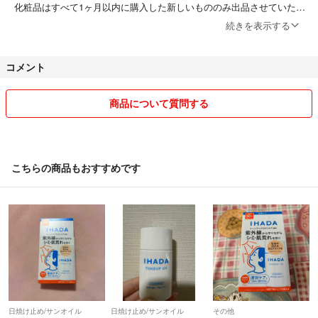
化粧品はすべて1ヶ月以内に購入した新しいもののみ出品させていただ
いてます。
続きを表示する
すべて新品未使用品になります。
発送のタイミングでは当日に入手した一番新しい商品を発送できる場合
コメント
もございます。
ご入金いただきましたら1週間以内発送させていただきます。
商品について質問する
お急ぎの方はお取引欄にてコメントお願いいたします。
化粧品はご購入者のご都合による返品はしてません。
間違えて商品が届いた場合はすぐに対応させていただきます。
こちらの商品もおすすめです
評価する前に取り引き欄または出品している商品にコメントでお知らせ
お願いいたします。
梱包前に、アルコールで消毒してから梱包させていただきます。
家族のものに喫煙者はいません。
ペットは飼っていません。
最後までしっかり対応させていただきます。
日焼け止め/サンオイル
日焼け止め/サンオイル
その他