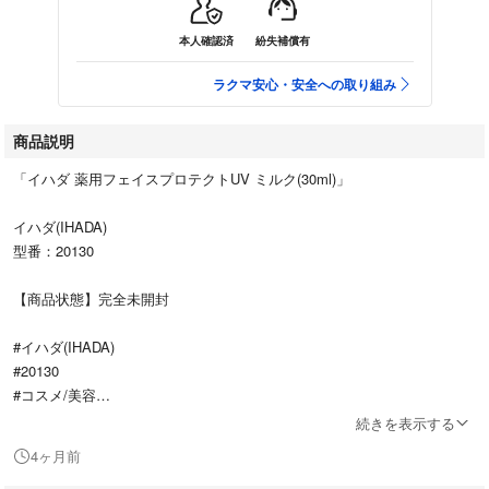
本人確認済
紛失補償有
ラクマ安心・安全への取り組み
商品説明
「イハダ 薬用フェイスプロテクトUV ミルク(30ml)」
イハダ(IHADA)
型番：20130
【商品状態】完全未開封
#イハダ(IHADA)
#20130
#コスメ/美容
#ボディケア
続きを表示する
#日焼け止め/サンオイル
4ヶ月前