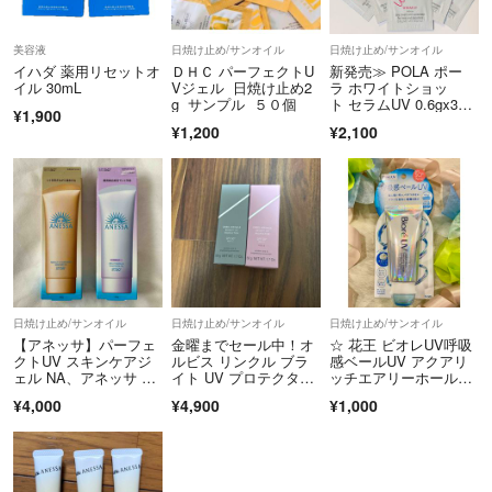
美容液
日焼け止め/サンオイル
日焼け止め/サンオイル
イハダ 薬用リセットオ
ＤＨＣ パーフェクトU
新発売≫ POLA ポー
イル 30mL
Vジェル 日焼け止め2
ラ ホワイトショッ
g サンプル ５０個
ト セラムUV 0.6gx30
¥1,900
袋
¥1,200
¥2,100
日焼け止め/サンオイル
日焼け止め/サンオイル
日焼け止め/サンオイル
【アネッサ】パーフェ
金曜までセール中！オ
☆ 花王 ビオレUV呼吸
クトUV スキンケアジ
ルビス リンクル ブラ
感ベールUV アクアリ
ェル NA、アネッサ ブ
イト UV プロテクタ
ッチエアリーホールド
ライトニングUV ジェ
ー N 医薬部外品 本体/
クリーム/1本 ☆
¥4,000
¥4,900
¥1,000
ル N セット
しっとり/無香料 50g