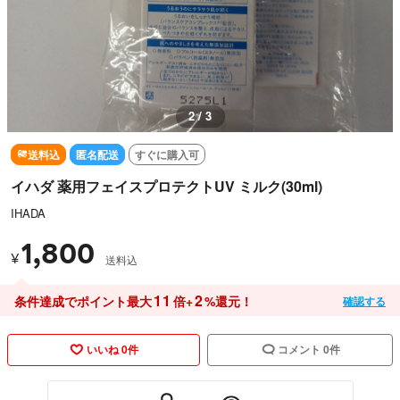
2 / 3
送料込
匿名配送
すぐに購入可
イハダ 薬用フェイスプロテクトUV ミルク(30ml)
IHADA
1,800
¥
送料込
11
2
条件達成でポイント最大
倍+
%還元！
確認する
いいね 0件
コメント 0件