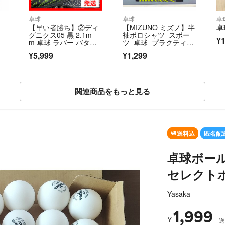
卓球
卓球
卓
【早い者勝ち】②ディ
【MIZUNO ミズノ】半
卓
グニクス05 黒 2.1m
袖ポロシャツ スポー
¥1
m 卓球 ラバー バタフ
ツ 卓球 プラクティ
ライ 最強
ス M
¥5,999
¥1,299
関連商品をもっと見る
SOLD OUT
送料込
匿名配
卓球ボー
セレクト
Yasaka
1,999
¥
送