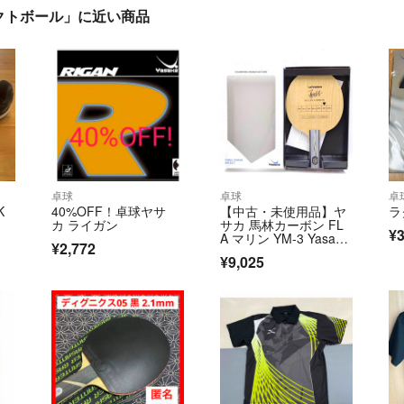
クトボール」に近い商品
卓球
卓球
卓
K
40%OFF！卓球ヤサ
【中古・未使用品】ヤ
ラ
カ ライガン
サカ 馬林カーボン FL
¥3
A マリン YM-3 Yasak
¥2,772
a 廃盤 卓球ラケット 攻
¥9,025
撃用シェークハンド