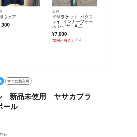
球
卓球
球ウェア
卓球ラケット バタフ
ライ インナーフォー
,300
ス レイヤーALC
¥7,000
(1%)
70円相当還元
送
すぐに購入可
ル 新品未使用 ヤサカプラ
ボール
料込