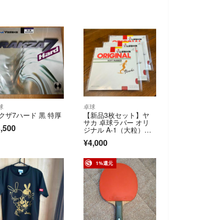
球
卓球
クザ7ハード 黒 特厚
【新品3枚セット】ヤ
サカ 卓球ラバー オリ
,500
ジナル A-1（大粒）
赤・薄
¥4,000
1%還元