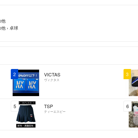
の他
の他
›
卓球
2
3
VICTAS
ヴィクタス
5
TSP
6
ティーエスピー