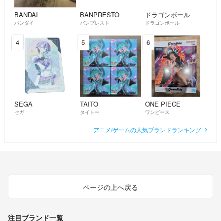
在庫切れ等で商品をご用意できない場合、キャンセル（返金）となりま
BANDAI
BANPRESTO
ドラゴンボール
す。
バンダイ
バンプレスト
ドラゴンボール
本アカウントはラクマ公式パートナー「ネットオフ株式会社」が運営し
4
5
6
ています。
▼特商法
https://fril.jp/ts/official/law/a151/
▼返品特約
https://fril.jp/ts/official/law/a151/#return_policy
SEGA
TAITO
ONE PIECE
セガ
タイトー
ワンピース
アニメ/ゲームの人気ブランドランキング
ページの上へ戻る
注目ブランド一覧