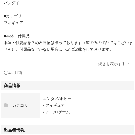
バンダイ
■カテゴリ
フィギュア
■本体・付属品
本体・付属品を含め内容物は揃っております（箱のみの出品ではございま
せん）。付属品などがない場合は下記に記載をしております。
■状態詳細
続きを表示する
【未開封・未使用品】本体美品、外箱につぶれ、窓とれ等がありますが、
4ヶ月前
外観上、中の商品自身にダメージはないと判断しています。外装の損傷具
合等に関する個別のお問い合わせは受付けておりません。
商品情報
エンタメ/ホビー
配送方法のご選択はできませんが、基本は佐川急便にて発送致します。
カテゴリ
›
フィギュア
サイズによってゆうメール・ゆうパックでの発送となりますが、いずれも
›
アニメ/ゲーム
配送料は無料です。
■管理コード
出品者情報