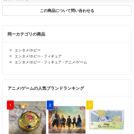
■中古商品について
この商品について問い合わせる
・かぶせ式パッケージのプラモデルは、内袋未開封の場合「未開封」扱
いとします。
・検品は行っておりますが、写真やコメントに記載できない瑕疵がある
場合があります。
同一カテゴリの商品
不明点は事前にお問い合わせください。
エンタメ/ホビー
■発送について
エンタメ/ホビー
›
フィギュア
ご注文確定後、3営業日以内に当社指定業者にて発送します。
エンタメ/ホビー
›
フィギュア
›
アニメ/ゲーム
※日時指定は承れません。
■返品・交換について
お客様都合による返品・交換は不可。
アニメ/ゲームの人気ブランドランキング
当社原因の場合のみ、送料当社負担で対応します。
※出品ページ記載の瑕疵（ジャンク品等）は除く
1
2
3
付属品の状態や、記載のない付属品の有無は免責とします。
商品到着後【1週間以内】にご連絡ください。以降は返品不可。
■欠品について