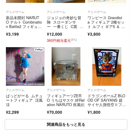
アニメ/ゲーム
アニメ/ゲーム
アニメ/ゲーム
新品未開封 NARUT
ジョジョの奇妙な冒
ワンピース Grandist
O ナルト Combinatio
険 スローダンサ
a フィギュア 2種セッ
n Battle2 フィギュ
ー 一番くじ C賞 M
ト ルフィ ギア5 ＆ マ
ア うちは サスケ 我愛
ASTERLISE フィギ
ーシャル・D・ティー
¥3,199
¥12,000
¥3,800
羅 2点セット
ュア
チ
(3%)
360円相当還元
アニメ/ゲーム
アニメ/ゲーム
アニメ/ゲーム
ばっどがーる ムチュ
フィギュアーツZER
ドラゴンボールZ BLO
ートフィギュア 涼風
O うちはサスケ 絆Rel
OD OF SAIYANS 超
涼
ation NARUTO 疾風伝
サイヤ人孫悟空Ⅱフィ
ギュア
¥2,299
¥70,000
¥1,800
関連商品をもっと見る