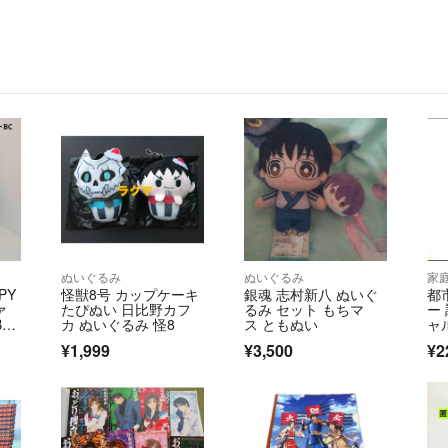
ぬいぐるみ
ぬいぐるみ
家
PY
怪獣8号 カップケーキ
銀魂 志村新八 ぬいぐ
都
ァ
たぴぬい 日比野カフ
るみ セット もちマ
ー
C/
カ ぬいぐるみ 怪8
ス ともぬい
ャ
版 
¥1,999
¥3,500
¥2
ス