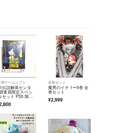
庭用ゲームソフト
全巻セット
市伝説解体センタ
魔男のイチ 1〜9巻 全
 調査員限定スペシ
巻セット
ルセット PS5 限定
¥2,999
PlayStation5 プレイ
2,800
テーション5