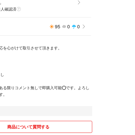
も
本人確認済
95
0
0
応を心がけて取引させて頂きます。
無し
ある限りコメント無しで即購入可能⭕️です。よろし
す。
商品について質問する