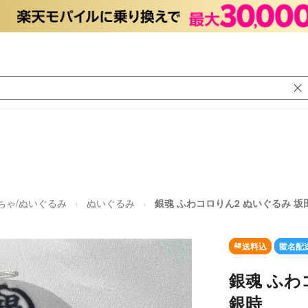
ちゃ/ぬいぐるみ
ぬいぐるみ
銀魂 ふわコロりん2 ぬいぐるみ 坂
送料込
匿名配
銀魂 ふわ
銀時