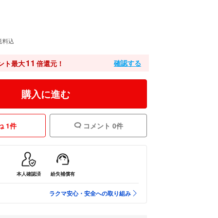
送料込
11
確認する
ント最大
倍還元！
購入に進む
 1件
コメント 0件
本人確認済
紛失補償有
ラクマ安心・安全への取り組み