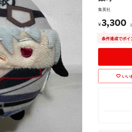
集英社
3,300
¥
条件達成でポイ
いいね