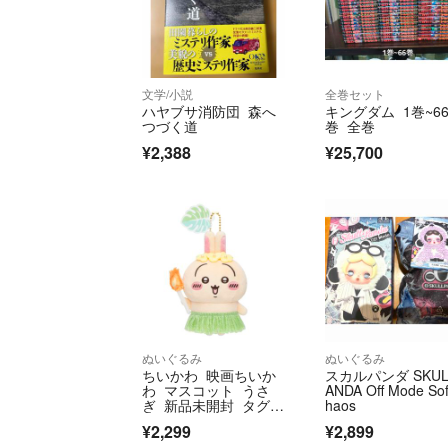
文学/小説
全巻セット
ハヤブサ消防団 森へ
キングダム 1巻~6
つづく道
巻 全巻
¥2,388
¥25,700
ぬいぐるみ
ぬいぐるみ
ちいかわ 映画ちいか
スカルパンダ SKUL
わ マスコット うさ
ANDA Off Mode Sof
ぎ 新品未開封 タグ付
haos
き
¥2,299
¥2,899