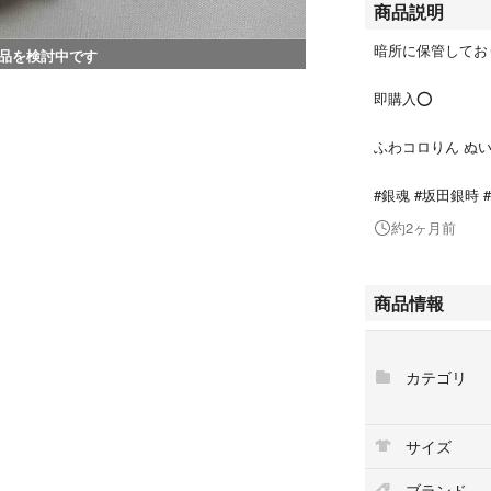
商品説明
暗所に保管してお
品を検討中です
即購入⭕️
ふわコロりん ぬ
#銀魂 #坂田銀時
約2ヶ月前
商品情報
カテゴリ
サイズ
ブランド