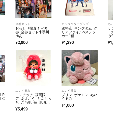
全巻セット
キャラクターグッズ
ぬ
6
おっとり捜査 1〜10
送料込 キングダム ク
サ
巻 全巻セット小手川
リアファイル&ステッ
ー
ゆあ
カー2種
み
ド
¥2,000
¥1,290
¥1
ぬいぐるみ
ぬいぐるみ
LP
モンチッチ 福岡限
プリン ポケモン ぬい
t C
定 あまおう もんちっ
ぐるみ
ち ご当地 苺 地域限
¥1,000
定 ぬいぐるみ
¥5,499