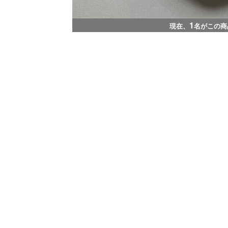
1
現在、
名がこの商