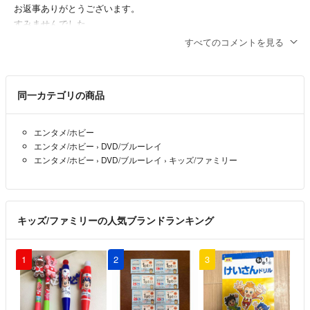
お返事ありがとうございます。
すみませんでした。
検討させていただきます！
すべてのコメントを見る
はる
- 約8年前
同一カテゴリの商品
定形外発送の予定なので500円は厳しいです。
最低でも750円くらいです。
ご希望に添えなくすいません。
エンタメ/ホビー
エンタメ/ホビー
›
DVD/ブルーレイ
msmy
- 約8年前
出品者
エンタメ/ホビー
›
DVD/ブルーレイ
›
キッズ/ファミリー
こんばんは。こちら予算送料込み500円で探しているのですがそこま
でのお値段では難しいでしょうか？
キッズ/ファミリーの人気ブランドランキング
はる
- 約8年前
1
2
3