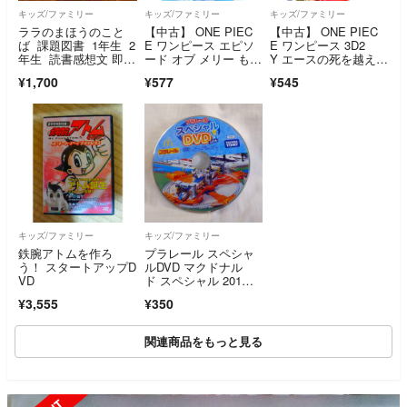
キッズ/ファミリー
キッズ/ファミリー
キッズ/ファミリー
ララのまほうのこと
【中古】 ONE PIEC
【中古】 ONE PIEC
ば 課題図書 1年生 2
E ワンピース エピソ
E ワンピース 3D2
年生 読書感想文 即日
ード オブ メリー もう
Y エースの死を越え
発送
ひとりの仲間の物
て！ ルフィ仲間との
¥1,700
¥577
¥545
語 [レンタル落ち] [DV
誓い [レンタル落
D]
ち] [DVD]
キッズ/ファミリー
キッズ/ファミリー
鉄腕アトムを作ろ
プラレール スペシャ
う！ スタートアップD
ルDVD マクドナル
VD
ド スペシャル 201
6 非売品 DVD
¥3,555
¥350
関連商品をもっと見る
SOLD OUT