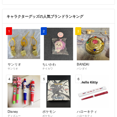
キャラクターグッズの人気ブランドランキング
1
2
3
サンリオ
ちいかわ
BANDAI
サンリオ
チイカワ
バンダイ
4
5
6
Disney
ポケモン
ハローキティ
ディズニー
ポケモン
ハローキティ