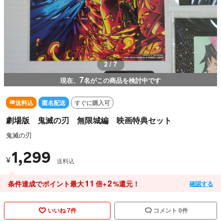
2 / 7
7
現在、
名がこの商品を検討中です
送料込
匿名配送
すぐに購入可
劇場版 鬼滅の刃 無限城編 映画特典セット
鬼滅の刃
1,299
¥
送料込
11
2
条件達成でポイント最大
倍+
%還元！
確認する
いいね 7件
コメント 0件