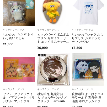
キャラクターグッズ
キャラクターグッズ
キャラクターグッズ
ちいかわ うさぎ おす
ビッグバード ポムポム
ちいかわ Tシャツ おし
わりぬいぐるみ
プリン セサミストリー
りズリズリ/ステッカ
ト ぬいぐるみチャー
ー ハチワレ
¥1,300
ム マスコット
¥6,999
¥3,300
キャラクターグッズ
キャラクターグッズ
キャラクターグッズ
セブン クリアファイ
桃源暗鬼 無陀野無
呪術廻戦 よこはまコス
ル ドアプレート オリ
人 メタル缶バッジ メ
モワールド 五条悟 夏
ジナル マルチクリー
タリック FavoteriAフ
油傑 ホログラムアクリ
ナー うさぎ 3点
ァボテリア
ルブロック
¥1,599
¥1,555
¥2,600