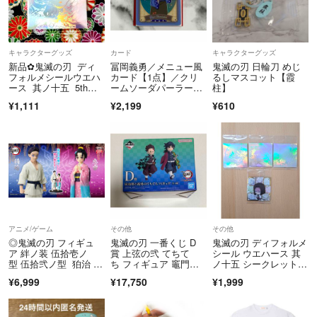
キャラクターグッズ
カード
キャラクターグッズ
新品✿鬼滅の刃 ディ
冨岡義勇／メニュー風
鬼滅の刃 日輪刀 めじ
フォルメシールウエハ
カード【1点】／クリ
るしマスコット【霞
ース 其ノ十五 5thレ
ームソーダパーラー20
柱】
ア 悲鳴嶼行冥 ★4
26／鬼滅の刃
¥1,111
¥2,199
¥610
アニメ/ゲーム
その他
その他
◎鬼滅の刃 フィギュ
鬼滅の刃 一番くじ D
鬼滅の刃 ディフォルメ
ア 絆ノ装 伍拾壱ノ
賞 上弦の弐 てちて
シール ウエハース 其
型 伍拾弐ノ型 狛治 恋
ち フィギュア 竈門炭
ノ十五 シークレット＆
雪 猗窩座 セット
治郎 冨岡義勇
5thANNIVERSARY
¥6,999
¥17,750
¥1,999