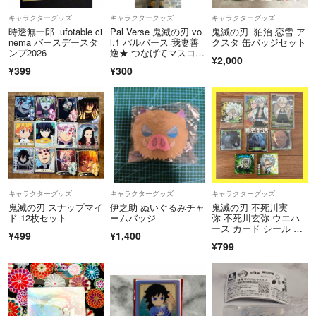
キャラクターグッズ
キャラクターグッズ
キャラクターグッズ
時透無一郎 ufotable ci
Pal Verse 鬼滅の刃 vo
鬼滅の刃 狛治 恋雪 ア
nema バースデースタ
l.1 パルバース 我妻善
クスタ 缶バッジセット
ンプ2026
逸★ つなげてマスコッ
¥2,000
ト 伯治 恋雪 計3点セ
¥399
¥300
ット
キャラクターグッズ
キャラクターグッズ
キャラクターグッズ
鬼滅の刃 スナップマイ
伊之助 ぬいぐるみチャ
鬼滅の刃 不死川実
ド 12枚セット
ームバッジ
弥 不死川玄弥 ウエハ
ース カード シール ク
¥499
¥1,400
リアカード
¥799