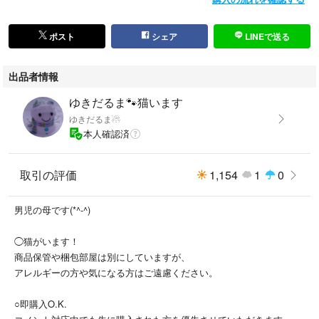
ポスト
シェア
LINEで送る
出品者情報
ゆきだるま🐾猫います
ゆきだるま☃
本人確認済
取引の評価
1,154
1
0
男児の母です(*^-^)
◯猫がいます！
商品保管や梱包部屋は別にしていますが、
アレルギーの方や気になる方はご遠慮ください。
○即購入O.K.