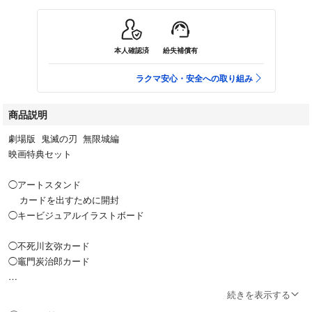
本人確認済
紛失補償有
ラクマ安心・安全への取り組み
商品説明
劇場版 鬼滅の刃 無限城編
映画特典セット
◯アートスタンド
カードを出すために開封
◯キービジュアルイラストボード
◯不死川玄弥カード
◯竈門炭治郎カード
◯使用済ムビチケ
続きを表示する