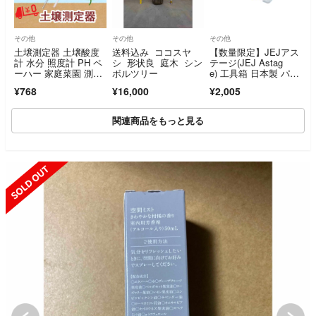
その他
その他
その他
土壌測定器 土壌酸度
送料込み ココスヤ
【数量限定】JEJアス
計 水分 照度計 PH ペ
シ 形状良 庭木 シン
テージ(JEJ Astag
ーハー 家庭菜園 測定
ボルツリー
e) 工具箱 日本製 パー
メーター
ツスト
¥768
¥16,000
¥2,005
関連商品をもっと見る
SOLD OUT