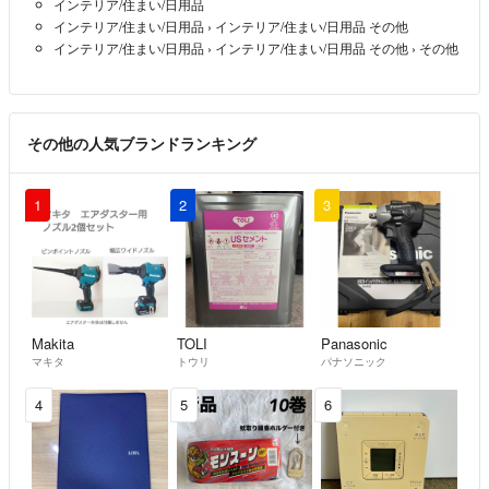
インテリア/住まい/日用品
インテリア/住まい/日用品
›
インテリア/住まい/日用品 その他
インテリア/住まい/日用品
›
インテリア/住まい/日用品 その他
›
その他
その他の人気ブランドランキング
1
2
3
Makita
TOLI
Panasonic
マキタ
トウリ
パナソニック
4
5
6