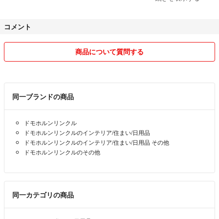
ご了承くださる方のみ購入下さいますようお願い致します。
コメント
気持ちのよいお取引きができるよう、心がけます！
よろしくお願いいたします！
商品について質問する
同一ブランドの商品
ドモホルンリンクル
ドモホルンリンクルのインテリア/住まい/日用品
ドモホルンリンクルのインテリア/住まい/日用品 その他
ドモホルンリンクルのその他
同一カテゴリの商品