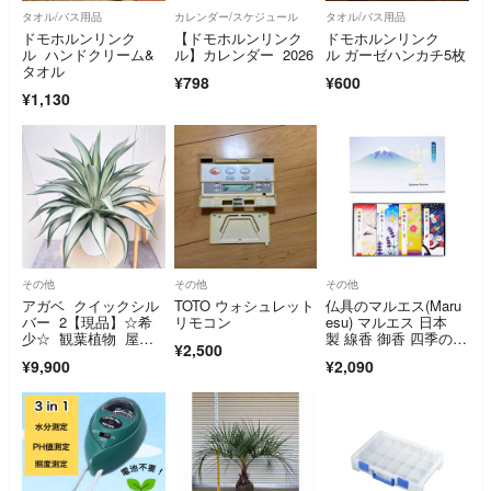
タオル/バス用品
カレンダー/スケジュール
タオル/バス用品
ドモホルンリンク
【ドモホルンリンク
ドモホルンリンク
ル ハンドクリーム&
ル】カレンダー 2026
ル ガーゼハンカチ5枚
タオル
¥798
¥600
¥1,130
その他
その他
その他
アガベ クイックシル
TOTO ウォシュレット
仏具のマルエス(Maru
バー 2【現品】☆希
リモコン
esu) マルエス 日本
少☆ 観葉植物 屋
製 線香 御香 四季の香
¥2,500
外 ドライガーデ
り(さく
¥9,900
¥2,090
ン 大型