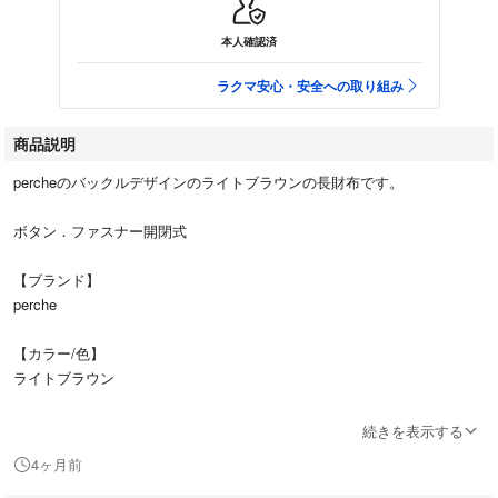
本人確認済
ラクマ安心・安全への取り組み
商品説明
percheのバックルデザインのライトブラウンの長財布です。
ボタン．ファスナー開閉式
【ブランド】
perche
【カラー/色】
ライトブラウン
【サイズ】
続きを表示する
横約19cm×縦約8.5cm マチ約2cm
4ヶ月前
※平置き、素人による実寸になります。誤差はあるかと思いますので御了