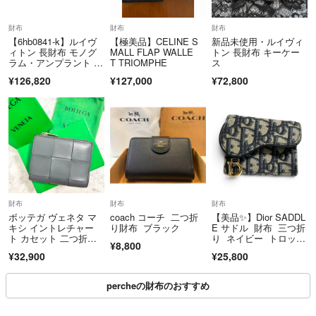
財布
財布
財布
【6hb0841-k】ルイヴ
【極美品】CELINE S
新品未使用・ルイヴィ
ィトン 長財布 モノグ
MALL FLAP WALLE
トン 長財布 キーケー
ラム・アンプラント バ
T TRIOMPHE
ス
イカラー ジッピーウォ
¥126,820
¥127,000
¥72,800
レット M28793 トゥル
トレールクレーム【中
古】レディース
財布
財布
財布
ボッテガ ヴェネタ マ
coach コーチ 二つ折
【美品✨】Dior SADDL
キシ イントレチャー
り財布 ブラック
E サドル 財布 三つ折
ト カセット 二つ折
り ネイビー トロッタ
¥8,800
り 財布 グレー
ー
¥32,900
¥25,800
percheの財布のおすすめ