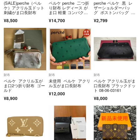
度です。
(SALE)perche（ペル
ペルケ perche 二つ折
perche ペルケ 黒 レ
お急ぎの方の購入はお控え下さい。
ケ）アクリル玉ドット
り財布 レディース が
ザーショルダーバッ
刺繍がま口長財布
ま口 軽量 コンパク
グ ボストンバッグ Y
ト 黒
2K 本革
¥8,500
¥14,700
¥2,799
多忙な為、御連絡や発送が遅れる場合が御座います。
なるべく速やかな対応を心掛けていますので宜しくお願いします。
財布
財布
財布
ペルケ アクリル玉が
未使用 ペルケ アクリ
ペルケ アクリル玉がま
ま口2つ折り財布 ゴー
ル玉がま口長財布
口長財布 ブラックドッ
ルド
ト 08-06-03161
¥12,000
¥8,900
¥8,000