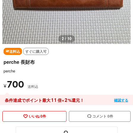
2 / 10
送料込
すぐに購入可
perche 長財布
perche
700
¥
送料込
11
2
条件達成でポイント最大
倍+
%還元！
確認する
いいね 0件
コメント 0件