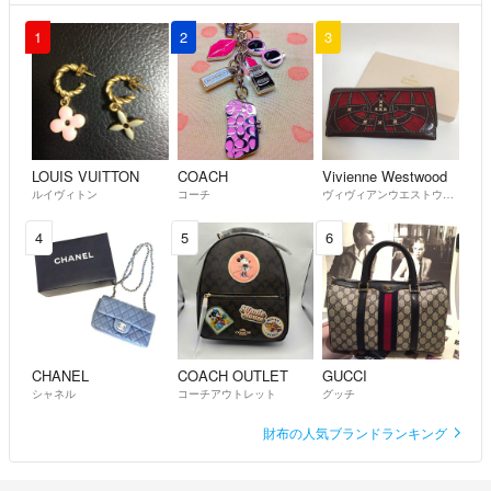
1
2
3
LOUIS VUITTON
COACH
Vivienne Westwood
ルイヴィトン
コーチ
ヴィヴィアンウエストウッド
4
5
6
CHANEL
COACH OUTLET
GUCCI
シャネル
コーチアウトレット
グッチ
財布の人気ブランドランキング