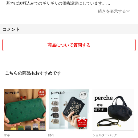
基本は送料込みでのギリギリの価格設定にしています。
お値引きは、2点以上まとめ買いしていただいた方が基本です。
続きを表示する
ほぼ全てギリギリのお値段設定なので、大幅な値下げは出来ません。
コメント
まとめ売りの物は、バラ売り可能な物もありますので、御相談くださ
い。
商品について質問する
コメント無しの即購入OKですが、他のサイトにも掲載していますの
で、完売後の消去し忘れが多々あります。
御了承ください。
こちらの商品もおすすめです
購入後は基本ノンクレーム、ノンリターンです。
受け取り後の御要望(返品、返金)などありましたら、必ず評価前に御連
絡いただくようお願い致します。
返金、キャンセルの場合は、必ずお品物の返品を宜しくお願いします。
返品されてからの返金、キャンセルとなりますので宜しくお願いしま
す。
取引終了後は一切対応出来ませんので、御了承ください。
発送は、病院、育児、親の介護、家事などがあり多忙な為、週に1回程
財布
財布
ショルダーバッグ