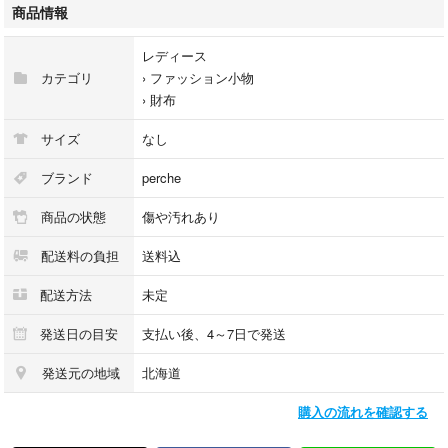
承ください。
商品情報
【仕様】
レディース
お札入れ 2ヵ所
カテゴリ
›
ファッション小物
小銭入れ 1ヵ所
›
財布
カード入れ 12ヵ所
フリーポケット 2ヵ所
サイズ
なし
※中古品の為、使用感、汚れ、角剥げあります(写真10枚目)。
ブランド
perche
商品の状態
傷や汚れあり
何か御質問などありましたらコメント下さい。
配送料の負担
送料込
配送方法
未定
発送日の目安
支払い後、4～7日で発送
発送元の地域
北海道
購入の流れを確認する