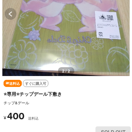
2 / 2
送料込
すぐに購入可
⭐️専用⭐️チップデール下敷き
チップ&デール
400
¥
送料込
SOLD OUT