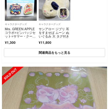
キャラクターグッズ
キャラクターグッズ
Mrs. GREEN APPLE
サンアロー ジブリ 耳
コラボ⭐ピンバッジセ
をすませば ムーン ぬ
ット⭐サマー・クール
いぐるみ 大 タグ付き
オフ
¥1,300
¥11,800
関連商品をもっと見る
SOLD OUT