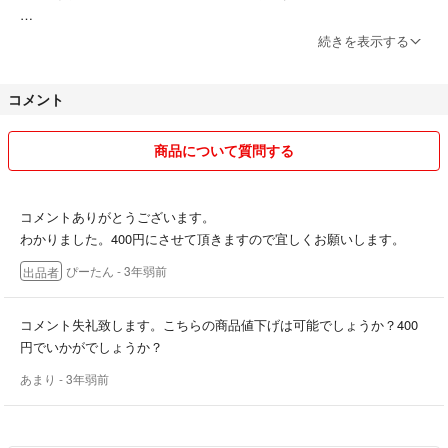
⚠️最近、信じられないほどの値下げを希望される方が多く感じます。な
続きを表示する
るべく希望に添いたいのですが、こちらも送料などかかります。赤字に
してまで販売したくはありません。お互い気持ちのいい取引きをお願い
コメント
したいです。
⚠️発送期限内に発送したのに、発送が遅かった。との事で悪い評価をつ
商品について質問する
けられました。
土日は郵便ですと発送できないし、仕事が朝から晩までやっている都合
上、郵便局に行けない事もあるので発送は１週間以内にしています。
コメントありがとうございます。
ご理解頂けない方はお取引きご遠慮ください。
わかりました。400円にさせて頂きますので宜しくお願いします。
ぴーたん
- 3年弱前
出品者
どうぞ宜しくお願いします(^^)
コメント失礼致します。こちらの商品値下げは可能でしょうか？400
円でいかがでしょうか？
あまり
- 3年弱前