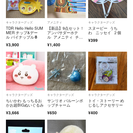
キャラクターグッズ
アメニティ
キャラクターグッズ
TDR Hello Hello SUM
【新品】9点セット！
スヌーピー うち
MER チップ&デー
アンバサダーホテ
わ ニッセイ ２個
ル パイナップル🍍
ル アメニティ チッ
¥399
プとデール
¥3,900
¥1,400
キャラクターグッズ
キャラクターグッズ
キャラクターグッズ
ちいかわ もっちるお
サンリオ バルーンポ
トイ・ストーリー め
かお超BIGぬいぐるみ
ップチャーム
じるしアクセサリー
¥3,666
¥650
¥400