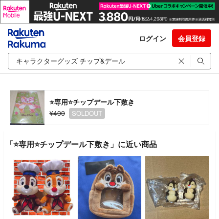
ログイン
会員登録
⭐️専用⭐️チップデール下敷き
¥400
SOLDOUT
「⭐️専用⭐️チップデール下敷き」に近い商品