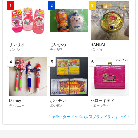
1
2
3
サンリオ
ちいかわ
BANDAI
サンリオ
チイカワ
バンダイ
4
5
6
Disney
ポケモン
ハローキティ
ディズニー
ポケモン
ハローキティ
キャラクターグッズの人気ブランドランキング