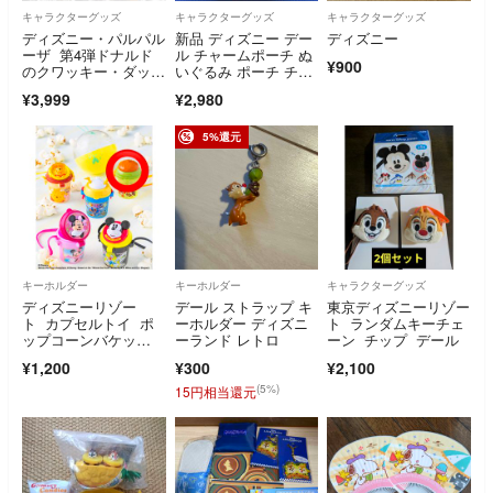
キャラクターグッズ
キャラクターグッズ
キャラクターグッズ
ディズニー・パルパル
新品 ディズニー デー
ディズニー
ーザ 第4弾ドナルド
ル チャームポーチ ぬ
¥900
のクワッキー・ダッ
いぐるみ ポーチ チャ
ク チップ&デールぬい
ームポーチ
¥3,999
¥2,980
ぐるみバッジ
5%還元
キーホルダー
キーホルダー
キャラクターグッズ
ディズニーリゾー
デール ストラップ キ
東京ディズニーリゾー
ト カプセルトイ ポ
ーホルダー ディズニ
ト ランダムキーチェ
ップコーンバケッ
ーランド レトロ
ーン チップ デール
ト チップとデール
¥1,200
¥300
¥2,100
(5%)
15円相当還元