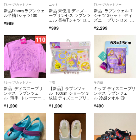
・配送に関する事故・紛失などの補償はできかねます。
Tシャツ/カットソー
ニット
Tシャツ/カットソー
新品Disneyラプンツェ
新品 未使用 ディズニ
新品 ラプンツェル T
・ご購入後は期日内にお支払いをお願いいたします。
ル半袖Tシャツ100
ープリンセス ラプンツ
シャツ 2セット ディ
ェル 長袖Tシャツ ロン
ズニー プリンセス ピ
¥999
Ｔ 110
ンク 110
¥999
¥2,299
・商品を突然削除する場合がございます。
・値下げを希望される方はお値段提示してお願いいたします。
・基本先着順ですが、状況により変わる場合ございます。
よろしくお願いいたします。
Tシャツ/カットソー
下着
その他
新品 ディズニープリ
【新品】ラプンツェ
キッズ ディズニープリ
ンセス ラプンツェ
ル 100cm ショーツ 3
ンセス ラプンツェ
ル 薄手 トレーナー 1
枚組 ディズニープリン
ル 冷感タオル ③
10㎝ 女の子
セス
¥1,200
¥1,200
¥490