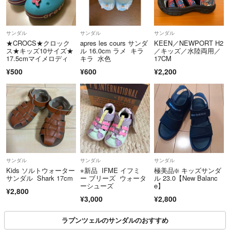
サンダル
サンダル
サンダル
★CROCS★クロック
apres les cours サンダ
KEEN／NEWPORT H2
ス★キッズ10サイズ★
ル 16.0cm ラメ キラ
／キッズ／水陸両用／
17.5cmマイメロディ
キラ 水色
17CM
¥500
¥600
¥2,200
サンダル
サンダル
サンダル
Kids ソルトウォーター
⭐︎新品 IFME イフミ
極美品❇️ キッズサンダ
サンダル Shark 17cm
ー ブリーズ ウォータ
ル 23.0【New Balanc
ーシューズ
e】
¥2,800
¥3,000
¥2,800
ラプンツェルのサンダルのおすすめ