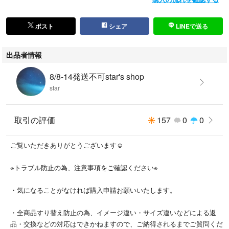
季節感···夏,春
季節感···夏,春,秋
ポスト
シェア
LINEで送る
出品者情報
8/8-14発送不可star's shop
star
取引の評価
157
0
0
ご覧いただきありがとうございます☺︎
※トラブル防止の為、注意事項をご確認ください※
・気になることがなければ購入申請お願いいたします。
・全商品すり替え防止の為、イメージ違い・サイズ違いなどによる返
品・交換などの対応はできかねますので、ご納得されるまでご質問くだ