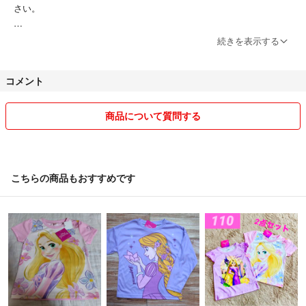
さい。
・商品に関してはできる限り特徴をお伝えできるよう心掛けております
続きを表示する
( 特に中古品の場合は傷の有無など )が、商品の状態の感じ方など個人
差がございますので、神経質な方はご遠慮ください。
コメント
・着画は致しかねます。
商品について質問する
・素人寸法•検品になりますので、多少の測り違いや見逃しもあるかも
しれません。
・基本自宅保管品の為、洋服等はシワあります。
こちらの商品もおすすめです
・商品は基本簡易•リサイクル包装になります。
・服の場合、圧縮する場合があります。
何か包装、配送等希望がございましたら購入前にお願いいたします。
・商品は基本平日配送とさせていただきます。