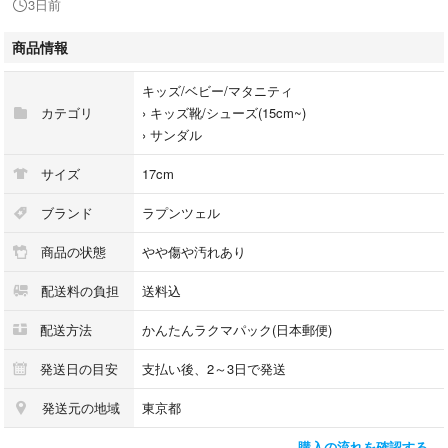
3日前
全体的に柔らかい素材です。
商品情報
以下サイトより
履いたらプリンセス気分！なメリージェーンサンダル。
キッズ/ベビー/マタニティ
それぞれディズニーの人気キャラクター「ラプンツェル」「アリエル」
カテゴリ
›
キッズ靴/シューズ(15cm~)
「エルサ」をイメージしたプリンセスシリーズです！
›
サンダル
軽量かつソフトで靴下でも素足でも履きやすい！
クリア感があって涼しげなジェリーサンダルはヘビロテ間違いなしです。
サイズ
17cm
全体にちりばめられたキラキラのラメと、つま先のリボン＆チャームがキ
ュートで履くだけでガーリーな装いに！
ブランド
ラプンツェル
脱ぎ履きのしやすいマジックテープ・ワンベルト仕様です。
商品の状態
やや傷や汚れあり
サイズ···17cm以上
配送料の負担
送料込
カラー···パープル系
配送方法
かんたんラクマパック(日本郵便)
ストラップ···ストラップあり
発送日の目安
支払い後、2～3日で発送
発送元の地域
東京都
季節感···春
購入の流れを確認する