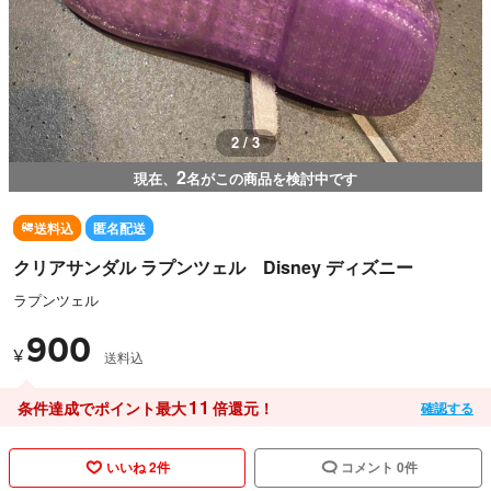
2 / 3
2
現在、
名がこの商品を検討中です
送料込
匿名配送
クリアサンダル ラプンツェル Disney ディズニー
ラプンツェル
900
¥
送料込
11
条件達成でポイント最大
倍還元！
確認する
いいね 2件
コメント 0件