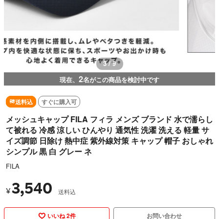
3 / 9
2
現在、
名がこの商品を検討中です
送料込
すぐに購入可
メッシュキャップ FILA フィラ メンズ ブランド 水で濡らし
て被れる 冷感 涼しい ひんやり 通気性 洗濯 洗える 軽量 サ
イズ調節 日除け 熱中症 紫外線対策 キャップ 帽子 おしゃれ
シンプル 黒 白 グレー ネ
FILA
3,540
¥
送料込
いいね 2件
お問い合わせ