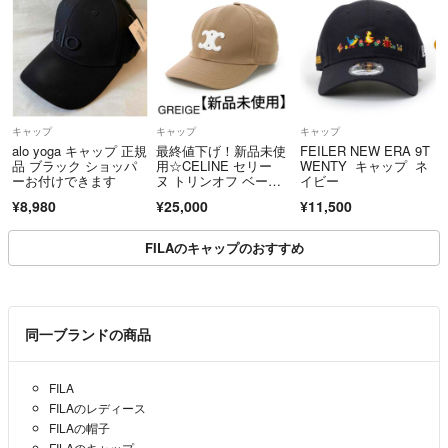
キャップ
キャップ
キャップ
alo yoga キャップ 正規
最終値下げ！新品未使
FEILER NEW ERA 9T
品 ブラック ショッパ
用☆CELINE セリー
WENTY キャップ ネ
ーお付けできます
ヌ トリンオフ ベース
イビー
ボールキャップ ベージ
¥8,980
¥25,000
¥11,500
ュM 男女兼用
FILAのキャップのおすすめ
同一ブランドの商品
FILA
FILAのレディース
FILAの帽子
FILAのキャップ