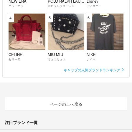
NEW ERA
POLO RALPH LAUREN
Disney
ニューエラ
ポロラルフローレン
ディズニー
4
5
6
CELINE
MIU MIU
NIKE
セリーヌ
ミュウミュウ
ナイキ
キャップの人気ブランドランキング
ページの上へ戻る
注目ブランド一覧