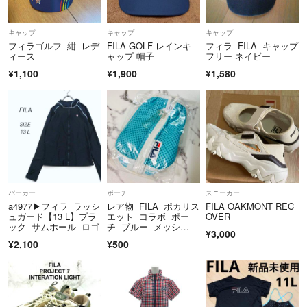
キャップ
キャップ
キャップ
フィラゴルフ 紺 レデ
FILA GOLF レインキ
フィラ FILA キャップ
ィース
ャップ 帽子
フリー ネイビー
¥1,100
¥1,900
¥1,580
パーカー
ポーチ
スニーカー
a4977▶​フィラ ラッシ
レア物 FILA ポカリス
FILA OAKMONT REC
ュガード【13 L】ブラ
エット コラボ ポー
OVER
ック サムホール ロゴ
チ ブルー メッシ
¥3,000
ュ 平成レトロ
¥2,100
¥500