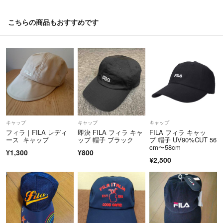
山 釣り 散歩 ブラック ホワイト 無地 ロゴ ワンポイント 大人
りますのでご注意下さい。
こちらの商品もおすすめです
※こちらのアカウントはラクマ公式ショップの株式会社ティスインター
ナショナルによって運営されています。
===========================
▼適格請求書発行事業者登録番号
T1120001084839
===========================
▼特商法
https://fril.jp/ts/official/law/kit/
▼返品特約
キャップ
キャップ
キャップ
https://fril.jp/ts/official/law/kit/#return_policy
フィラ｜FILA レディ
即決 FILA フィラ キャ
FILA フィラ キャッ
ース キャップ
ップ 帽子 ブラック
プ 帽子 UV90%CUT 56
cm〜58cm
¥1,300
¥800
¥2,500