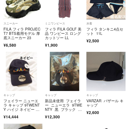
スニーカー
ミニワンピース
水着
FILA フィラ PROJEC
フィラ FILA GOLF 美
フィラ タンキニ4点セ
T7 BTS着用モデル 厚
品 ワンピース ロング
ット 11L
底スニーカー 23
カットソー LL
¥2,500
¥6,580
¥1,900
キャップ
キャップ
キャップ
フェイラー ニューエ
新品未使用 フェイラ
VARZAR バザール キ
ラ キャップ 9TWENT
ー ニューエラ 9TWE
ャップ
Y ハイジ ネイビー 帽
NTY 黒 ブラック 未
¥2,600
子
開封
¥14,444
¥12,300