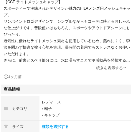
【CCT ライトメッシュキャップ】
スポーティーで洗練されたデザインが魅力のFILAメンズ用メッシュキャッ
プ。
ワンポイントロゴデザインで、シンプルながらもコーデに映えるおしゃれ
な仕上がりです。普段使いはもちろん、スポーツやアウトドアシーンにも
ぴったり。
通気性に優れたライトメッシュ素材を使用しているため、蒸れにくく、季
節を問わず快適な被り心地を実現。長時間の着用でもストレスなくお使い
いただけます。
さらに、前裏とスベリ部分には、水に濡らすことで冷感効果を発揮するC
CT（クールコンフォートテクノロジーズ）を採用。気化熱により、ひん
続きを表示する
やり快適な被り心地を実現します。
4ヶ月前
洗濯機で丸洗いが可能なので、お手入れも簡単。いつでも清潔に保てて、
デイリー使いにも最適なアイテムです。
商品情報
レディース
■ブランド名
カテゴリ
›
帽子
FILA / フィラ
›
キャップ
サイズ
種類を選択する
■品番