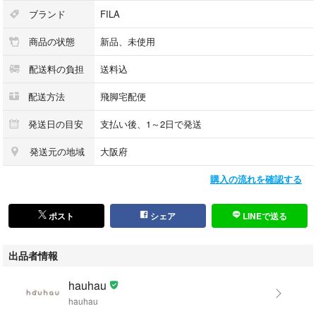
262-013002
ブランド
FILA
商品の状態
新品、未使用
■サイズ
配送料の負担
送料込
頭周り：約57-59cm
つば：約8cm
配送方法
飛脚宅配便
発送日の目安
支払い後、1～2日で発送
■重量
発送元の地域
大阪府
約80g
購入の流れを確認する
■素材
ポリエステル100%
ポスト
シェア
LINEで送る
出品者情報
■生産国
ベトナム
hauhau
hauhau