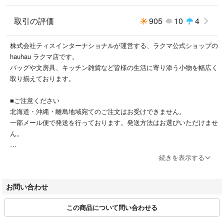
■ご注意
※表記サイズより、多少の誤差があることがございます。
取引の評価
905
10
4
※商品の画像はできる限り実物に近づけるよう配慮しておりますが、お使
いのモニターやご覧になる環境によりましてはカラーの見え方に差が出る
株式会社ティスインターナショナルが運営する、ラクマ公式ショップの
場合がございます。ご了承くださいませ。
hauhau ラクマ店です。
※メール便発送の場合タグを切ってパッケージから出して発送する場合が
バッグや文房具、キッチン雑貨など皆様の生活に寄り添う小物を幅広く
あります。ご了承くださいませ。
取り揃えております。
■ご注意ください
北海道・沖縄・離島地域宛てのご注文はお受けできません。
■関連キーワード
一部メール便で発送を行っております。発送方法はお選びいただけませ
20代 30代 40代 50代 60代 70代 80代 通勤 息子 孫 男性 男子 男の子 ボー
ん。
イズ メンズ boy 父 おとうさん パパ シニア おじいちゃん お爺ちゃん 祖
父 じいじ バースデー 誕生日 プレゼント プチ ミニ ギフト お祝い お返
■商品ページに「セット」などの表記がない限り、単品での販売になり
続きを表示する
し 父の日 おしゃれ オシャレ お洒落 シンプル かっこいい カッコいい カ
ます。
ッコイイ メッシュキャップ FILA フィラ ブランド 水で濡らして被れる 冷
ご希望のカラーをご選択の上、ご注文下さい。
感 涼しい ひんやり 通気性 洗濯 洗える 軽量 軽い サイズ調節 日除け 熱中
お問い合わせ
症 紫外線対策 キャップ 帽子 黒 白 紺 グレー ネイビー スポーツ ゴル
■営業時間
フ ランニング アウトドア フェス 春夏 定番 CCT ライトメッシュキャッ
この商品について問い合わせる
平日：11:00～12:30、13:30～17:00
プ ぼうし 濡らすだけ 蒸れにくい 軽い 暑さ対策 57 58 59cm キャンプ 登
※土・日・祝日のご注文は翌平日に発送いたします。納期表示とは異な