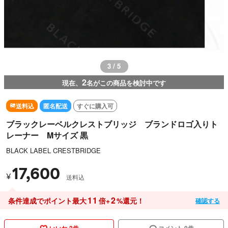
3 / 5
2
現在、
名がこの商品を検討中です
送料込
匿名配送
すぐに購入可
ブラックレーベルクレストブリッジ ブランドロゴ入りト
レーナー Mサイズ 黒
BLACK LABEL CRESTBRIDGE
17,600
¥
送料込
11
2
条件達成でポイント最大
倍+
%還元！
確認する
いいね 2件
コメント 0件