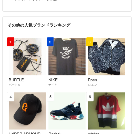
その他の人気ブランドランキング
1
2
3
BURTLE
NIKE
Roen
バートル
ナイキ
ロエン
4
5
6
UNDER ARMOUR
Reebok
adidas