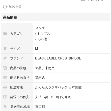
〇商品詳細
1年以上前
【状態】 未使用サンプル品
商品情報
※細かいキズや擦れ等、気になさる方の入札はご遠慮ください。
メンズ
【カラー】黒
カテゴリ
›
トップス
›
その他
【サイズ】 Mサイズ
サイズ
M
【素材】 綿 50％ ポリエステル 50％
ブランド
BLACK LABEL CRESTBRIDGE
商品の状態
新品、未使用
〇その他
配送料の負担
送料込
・掲載写真は、実際の商品と色、質感等が若干異なる場合があります。
配送方法
かんたんラクマパック(日本郵便)
・自宅で用意したものを利用して梱包いたします。
発送日の目安
支払い後、2～3日で発送
№4500
発送元の地域
東京都