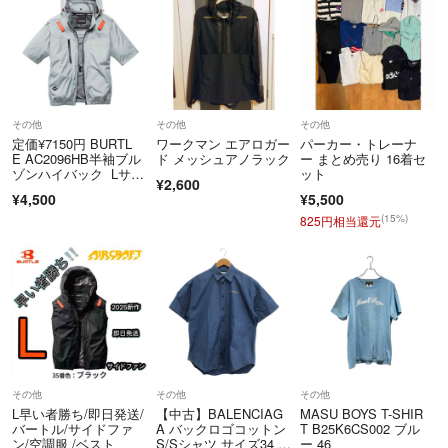
その他
その他
その他
定価¥7150円 BURTL
ワークマン エアロガー
パーカー・トレーナ
E AC2096HB半袖ブル
ド メッシュアノラック
ー まとめ売り 16着セ
ゾンハイバック Lサイ
ット
¥2,600
ズ
¥4,500
¥5,500
(15%)
825円相当還元
その他
その他
その他
L早い者勝ち/即日発送/
【中古】BALENCIAG
MASU BOYS T-SHIR
バートル/サイドファ
A バックロゴコットン
T B25K6CS002 ブル
ン/空調服 /ベスト
S/Sシャツ サイズ34 5
ー 46