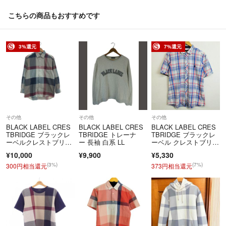
こちらの商品もおすすめです
3%還元
7%還元
その他
その他
その他
BLACK LABEL CRES
BLACK LABEL CRES
BLACK LABEL CRES
TBRIDGE ブラックレ
TBRIDGE トレーナ
TBRIDGE ブラックレ
ーベルクレストブリッ
ー 長袖 白系 LL
ーベル クレストブリッ
ジ チェックシャツ サ
ジ 半袖 シャツ チェッ
¥10,000
¥9,900
¥5,330
イズ:M マルチカラ
ク ワンポイント ロ
ー メンズ / 241005008
ゴ 刺繍 コットン リネ
(3%)
(7%)
300円相当還元
373円相当還元
225
ン混 三陽商会 ホワイ
ト ブルー 3 D436