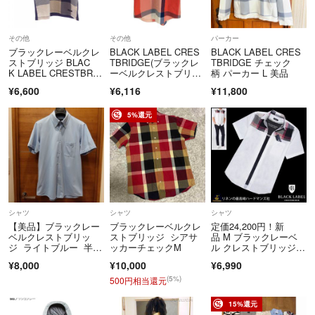
その他
その他
パーカー
ブラックレーベルクレ
BLACK LABEL CRES
BLACK LABEL CRES
ストブリッジ BLAC
TBRIDGE(ブラックレ
TBRIDGE チェック
K LABEL CRESTBRID
ーベルクレストブリッ
柄 パーカー L 美品
GE トップス
ジ
¥6,600
¥6,116
¥11,800
5%還元
シャツ
シャツ
シャツ
【美品】ブラックレー
ブラックレーベルクレ
定価24,200円！新
ベルクレストブリッ
ストブリッジ シアサ
品 M ブラックレーベ
ジ ライトブルー 半袖
ッカーチェックM
ル クレストブリッジ×
シャツ ポケット付き
ハードマンズ 最高級リ
¥8,000
¥10,000
¥6,990
ネン半袖シャツ
(5%)
500円相当還元
15%還元