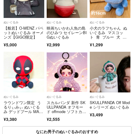
ぬいぐるみ
ぬいぐるみ
ぬいぐるみ
【般若】O-MENZ パペ
映画ちいかわ人魚の島
小犬のラフちゃん ぬ
ットぬいぐるみ オーメ
のひみつ セイレーンBI
いぐるみ マスコッ
ンズ【GIGO限定】
Gぬいぐるみ
ト 青 ブルー 犬 フ
ジテレビ
¥5,000
¥2,999
¥1,299
ぬいぐるみ
ぬいぐるみ
ぬいぐるみ
ラウンドワン限定 う
スカルパンダ 新作 SK
SKULLPANDA Off Mod
るりぃみぃ ぬいぐる
ULLPANDA オフモー
e シリーズ ぬいぐるみ
み デッドプール MAR
ド offmode ソフトカオ
¥3,499
VEL
スsoftchaos
¥3,380
¥2,555
なにわ男子のぬいぐるみのおすすめ