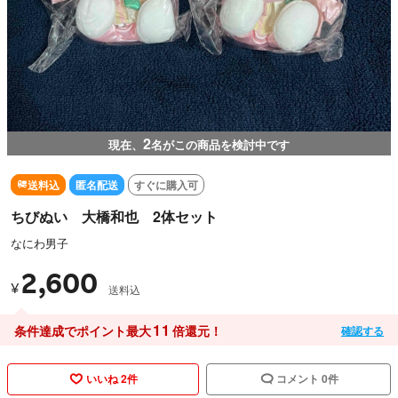
2
現在、
名がこの商品を検討中です
送料込
匿名配送
すぐに購入可
ちびぬい 大橋和也 2体セット
なにわ男子
2,600
¥
送料込
11
条件達成でポイント最大
倍還元！
確認する
いいね 2件
コメント 0件