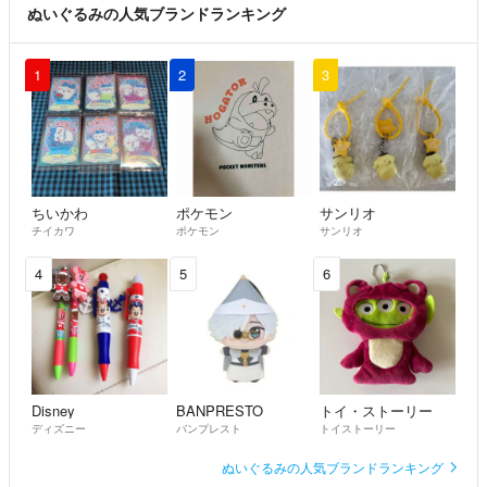
ぬいぐるみの人気ブランドランキング
1
2
3
ちいかわ
ポケモン
サンリオ
チイカワ
ポケモン
サンリオ
4
5
6
Disney
BANPRESTO
トイ・ストーリー
ディズニー
バンプレスト
トイストーリー
ぬいぐるみの人気ブランドランキング