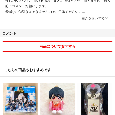
◉何点かご購入して頂ける場合、まとめ値引きさせて頂きますので購入
前にコメントお願いします。
極端なお値引きはできませんのでご了承ください。
続きを表示する
◉コメント頂いていても先にそのままのお値段で購入頂ける方優先とさ
せていただきます。
コメント
◉新品商品の独特な匂いや家庭の匂いなど気になる方は購入をご遠慮く
ださい。
商品について質問する
◉梱包、発送について
梱包は基本小さくたたんでの発送となります。
破損しやすい物はプチプチ、厚紙補強などして発送します。
こちらの商品もおすすめです
ゆうパケットポスト以外の発送は平日のみになります。
◎コメ逃げされる方は、ブロックさせて頂きます。
◎必要最低限なメッセージのやり取りができない方、受取確認を速やか
にして頂けない方は購入をご遠慮下さい。
お互い気持ちの良いお取引きができるよう心掛けていますので宜しくお
願いします。