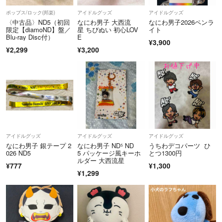
ポップス/ロック(邦楽)
アイドルグッズ
アイドルグッズ
〈中古品〉ND5（初回
なにわ男子 大西流
なにわ男子2026ペンラ
限定【diamoND】盤／
星 ちびぬい 初心LOV
イト
Blu-ray Disc付）
E
¥3,900
¥2,299
¥3,200
アイドルグッズ
アイドルグッズ
アイドルグッズ
なにわ男子 銀テープ 2
なにわ男子 ND⁵ ND
うちわデコパーツ ひ
026 ND5
5 パッケージ風キーホ
とつ1300円
ルダー 大西流星
¥777
¥1,300
¥1,299