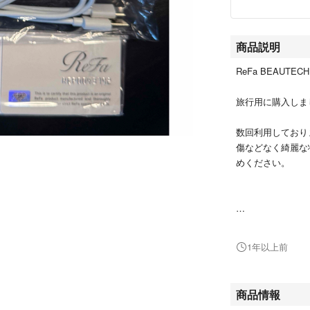
商品説明
ReFa BEAUT
旅行用に購入しま
数回利用しており
傷などなく綺麗な
めください。
普通のがあるため
2023.11.2
1年以上前
商品情報