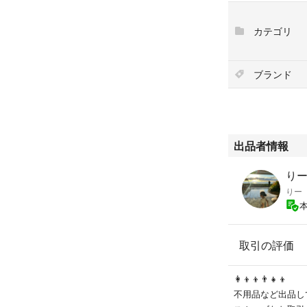
カテゴリ
ブランド
出品者情報
りー'
りー
取引の評価
👩‍👦‍👦👨‍👧‍👦
不用品など出品し