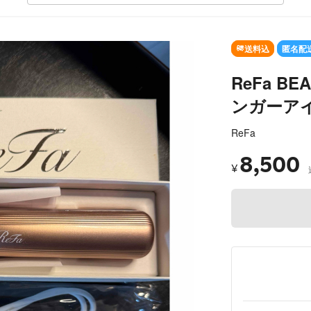
送料込
匿名配
ReFa B
ンガーアイ
ReFa
8,500
¥