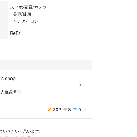
スマホ/家電/カメラ
›
美容/健康
›
ヘアアイロン
ReFa
s shop
本人確認済
202
3
0
ていきたいと思います。