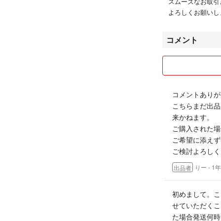
スムーズなお取引
よろしくお願いします
コメント
コメントありが
こちらまだ出品
来かねます。
ご購入された場
ご希望に添えず
ご検討よろしく
りー
- 1
出品者
初めまして。こ
せていただくこ
た場合発送何時