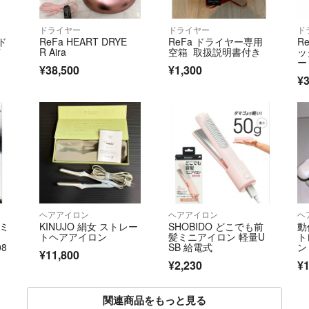
ドライヤー
ドライヤー
ド
ド
ReFa HEART DRYE
ReFa ドライヤー専用
R
イ
R Aira
空箱 取扱説明書付き
ッ
ー
¥38,500
¥1,300
¥3
ヘアアイロン
ヘアアイロン
ヘ
ュミ
KINUJO 絹女 ストレー
SHOBIDO どこでも前
動
トヘアアイロン
髪ミニアイロン 軽量U
ト
08
SB 給電式
ン
¥11,800
5
¥2,230
¥1
関連商品をもっと見る