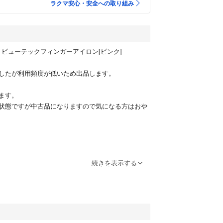
ラクマ安心・安全への取り組み
ECH ビューテックフィンガーアイロン[ピンク]
したが利用頻度が低いため出品します。
ます。
状態ですが中古品になりますので気になる方はおや
、こちらは綺麗なうちに出品します。
続きを表示する
正規オンラインストアで購入しました。