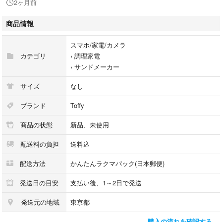
2ヶ月前
発売年月日：2023/12/05
商品情報
#Toffy
#K-TU1-MW
スマホ/家電/カメラ
#スマホ/家電/カメラ
カテゴリ
›
調理家電
#調理家電
›
サンドメーカー
#サンドメーカー
サイズ
なし
ブランド
Toffy
商品の状態
新品、未使用
配送料の負担
送料込
配送方法
かんたんラクマパック(日本郵便)
発送日の目安
支払い後、1～2日で発送
発送元の地域
東京都
購入の流れを確認する