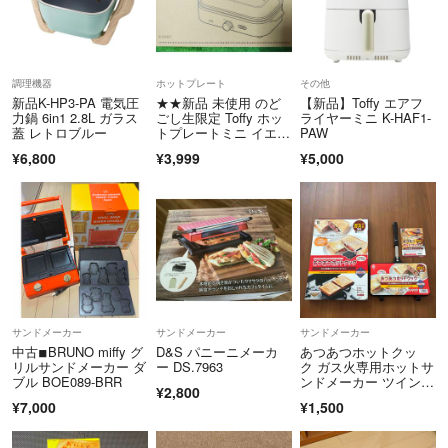
調理機器
ホットプレート
その他
新品K-HP3-PA 電気圧
★★新品 未使用 のど
【新品】Toffy エアフ
力鍋 6in1 2.8L ガラス
ごし生限定 Toffy ホッ
ライヤーミニ K-HAF1-
蓋 レトロブルー
トプレートミニ イエロ
PAW
ー K-HHP1★★
¥6,800
¥3,999
¥5,000
サンドメーカー
サンドメーカー
サンドメーカー
中古◾︎BRUNO miffy グ
D&S パニーニメーカ
あつあつホットクッ
リルサンドメーカー ダ
ー DS.7963
ク ガス火専用ホットサ
ブル BOE089-BRR
ンドメーカー ツイン(1
¥2,800
個)
¥7,000
¥1,500