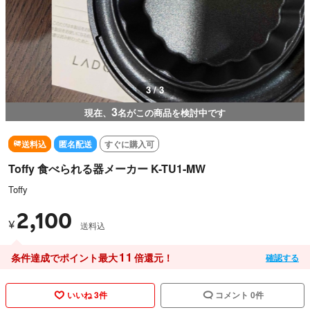
3 / 3
3
現在、
名がこの商品を検討中です
送料込
匿名配送
すぐに購入可
Toffy 食べられる器メーカー K-TU1-MW
Toffy
2,100
¥
送料込
11
条件達成でポイント最大
倍還元！
確認する
いいね 3件
コメント 0件