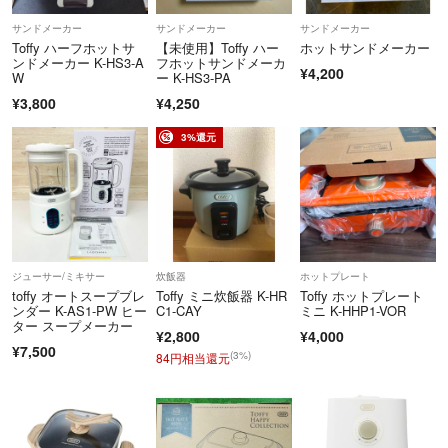
サンドメーカー
サンドメーカー
サンドメーカー
Toffy ハーフホットサ
【未使用】Toffy ハー
ホットサンドメーカー
ンドメーカー K-HS3-A
フホットサンドメーカ
¥4,200
W
ー K-HS3-PA
¥3,800
¥4,250
3%還元
ジューサー/ミキサー
炊飯器
ホットプレート
toffy オートスープブレ
Toffy ミニ炊飯器 K-HR
Toffy ホットプレート
ンダー K-AS1-PW ヒー
C1-CAY
ミニ K-HHP1-VOR
ター スープメーカー
¥2,800
¥4,000
¥7,500
(3%)
84円相当還元