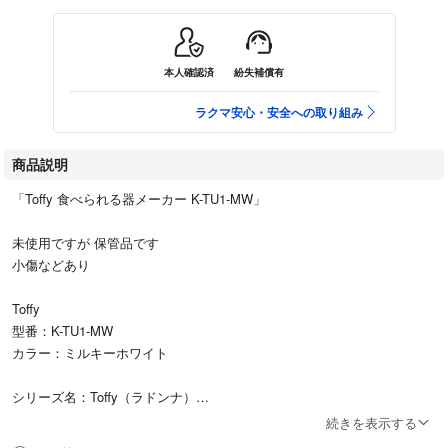
本人確認済
紛失補償有
ラクマ安心・安全への取り組み
商品説明
「Toffy 食べられる器メーカー K-TU1-MW」
未使用ですが 保管品です
小傷などあり
Toffy
型番：K-TU1-MW
カラー：ミルキーホワイト
シリーズ名：Toffy（ラドンナ）
代表カラー：ホワイト
続きを表示する
個数：1.0 個