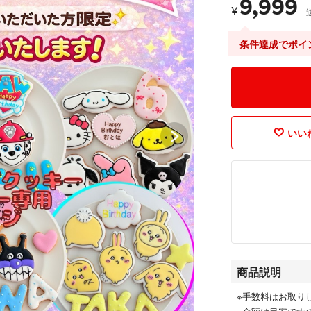
9,999
¥
条件達成でポイ
いいね
商品説明
※手数料はお取り