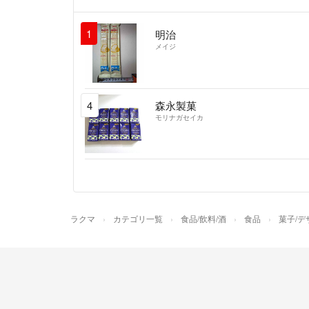
1
明治
メイジ
4
森永製菓
モリナガセイカ
ラクマ
カテゴリ一覧
食品/飲料/酒
食品
菓子/デ