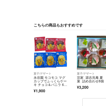
こちらの商品もおすすめです
菓子/デザート
菓子/デザート
永谷園 モコモコ マグ
宗家 源吉兆庵 夏
カップでふっくらケー
菓 詰め合わせ8個
キ チョコ＆バニラ 6個
¥3,200
セット
¥1,900