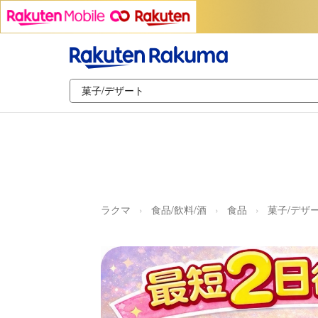
ラクマ
食品/飲料/酒
食品
菓子/デザ