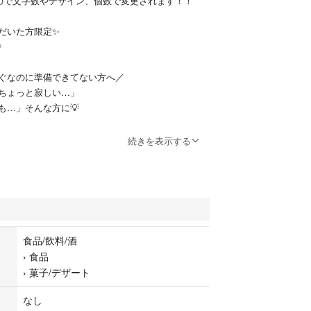
で文字数やデザイン、個数で変更されます！！
だいた方限定✨

ぐなのに準備できてない方へ／
ちょっと寂しい…」
も…」そんな方に💡
続きを表示する
り間に合います🎂
注文は＋¥1000（お急ぎ対応）
クッキー専門店【nico’some（ニコズサム）】✨
ー・卵・きび砂糖を使用し、見た目も味もこだわっ
りしています！
食品/飲料/酒
›
食品
›
菓子/デザート
コピペして埋めるだけでOK👇
モチーフ
なし
イン）