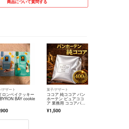
商品について質問する
メントください✨
県
、商品画像に投稿の承諾
前を消します！）
ち
写真はご希望ですか？
にお願いします✨
ター ¥800〜
400〜
 ¥800〜
子/デザート
菓子/デザート
イロンベイクッキー
ココア 純ココア バン
 BYRON BAY cookie
ホーテン ピュアココ
ズにより料金が変動します
ア 業務用 ココアパウ
ダー 高カカオ ポリフ
確認ください
,900
¥1,500
ェノール 製菓 お菓子
作り 無糖 400ｇ
合はお急ぎ代で
す🙇‍♀️🙇‍♀️