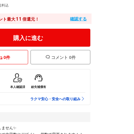
送料込
11
確認する
ント最大
倍還元！
購入に進む
 0件
コメント 0件
本人確認済
紛失補償有
ラクマ安心・安全への取り組み
しません✨