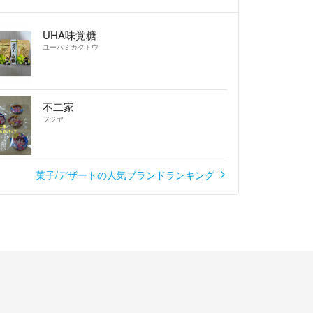
（国産）、バター、砂糖、卵、乾燥卵白、着色料、
UHA味覚糖
より2週間以内（別途商品ラベルに記載）
ユーハミカクトウ
光・高温多湿を避けて保存してください
、いつでもお気軽にコメントください！
不二家
フジヤ
キー
菓子/デザートの人気ブランドランキング