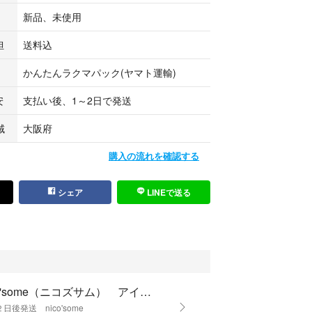
デザイン）
新品、未使用
（文字・色）
担
送料込
かんたんラクマパック(ヤマト運輸)
前は隠せます）
安
支払い後、1～2日で発送
域
大阪府
購入の流れを確認する
シェア
LINEで送る
ター ¥800〜
00〜
 ¥800〜
ズにより変動
nico'some（ニコズサム） アイシングクッキーshop
日後発送 nico'some