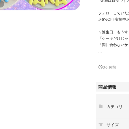
金額は目安ですの
フォローしていた
🎉5%OFF実施中
＼誕生日、もうす
「ケーキだけじゃ
「間に合わないか
✨最短2日後OK✨
今からでもしっか
3ヶ月前
⚠️発送2日前のご
✨手作りアイシング
商品情報
国産小麦粉・バタ
たクッキーをお作
カテゴリ
【オーダー方法】
①キャラクター、
サイズ
②数字（色・デザ