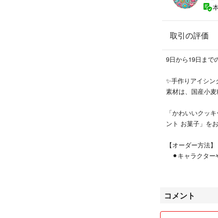
【注意事項】※ご
・すべて手作業の
取引の評価
・配送中の破損が
対応しておりませ
・配送遅延につい
9日から19日までの
・ご使用日がある
✨手作りアイシング
⸻
素材は、国産小麦
【食品表示】
「かわいいクッキ
原材料：小麦粉（
ント お菓子」を
炭パウダー
賞味期限：製造日
【オーダー方法】
⚫︎キャラクター
⸻
⚫︎数字（ご希望
⚫︎プレート（ご
⚠️人気のためご
⚫︎お名前クッキ
コメント
枠が埋まり次第受
⚫︎装飾（星、ハ
※必要なものだけで大
迷っている間に埋