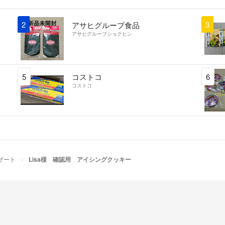
原材料名：小麦粉
竹炭パウダー
2
3
アサヒグループ食品
賞味期限：製造日
アサヒグループショクヒン
保存方法：直射日
ご不明点があれば
5
コストコ
6
コストコ
＃アイシングクッ
ザート
Lisa様 確認用 アイシングクッキー