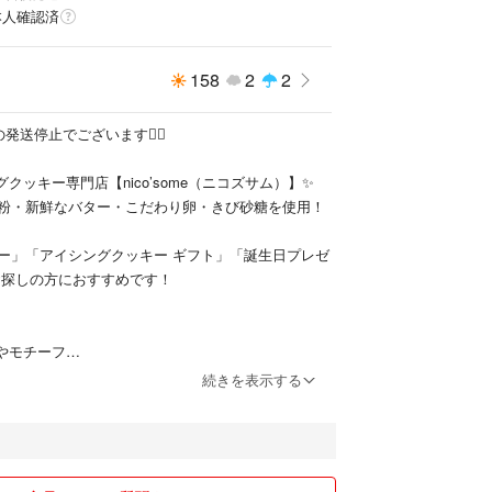
本人確認済
購入前にご確認ください
ため個体差がございます
158
2
2
起こる可能性がございますが、返品・返金・交換は
ん
ては責任を負いかねます
発送停止でございます🙇‍♀️
場合は余裕をもってご注文ください
クッキー専門店【nico’some（ニコズサム）】✨
粉・新鮮なバター・こだわり卵・きび砂糖を使用！
ー」「アイシングクッキー ギフト」「誕生日プレゼ
国産）、バター、砂糖、卵、乾燥卵白、着色料、竹
お探しの方におすすめです！
より2週間
やモチーフ
の色やデザイン）
続きを表示する
希望の色やデザイン）
注文が集中しております
ー（アルファベットorひらがな）
付終了となります
ート、お花など)
丈夫です🙆‍♀️
まる可能性もあるため