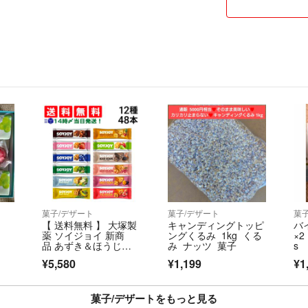
2.男の子or女の子
まずはお気軽にコ
3.お届けの都道府
4.Instagram
（希望があれば名
5.お届けのお日に
6.完成した時の
こちらをコメント
【メニュー】
モチーフ、キャラク
数字 ¥600〜
お名前クッキー ¥
メッセージプレート
菓子/デザート
菓子/デザート
菓
装飾系 ¥300〜
【 送料無料 】 大塚製
キャンディングトッピ
バ
薬 ソイジョイ 新商
ングくるみ 1kg くる
×2
※デザインやサイ
品 あずき＆ほうじ茶
み ナッツ 菓子
s
入り 12種 各4本 計48
ご購入前に必ずご
¥5,580
¥1,199
¥1
本 詰め合わせ アソー
ト セット まとめ買い
⚠️発送2日前の場
菓子/デザートをもっと見る
➕1000円頂戴いたしま