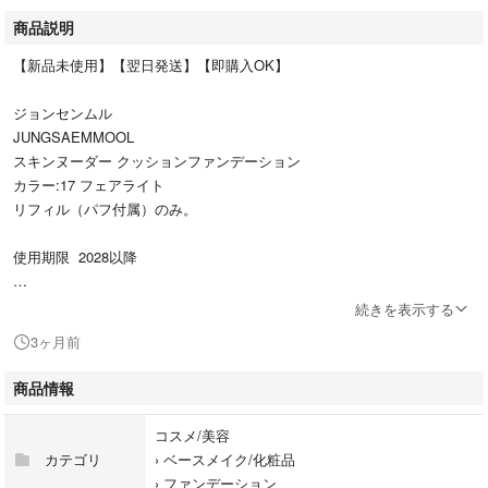
商品説明
【新品未使用】【翌日発送】【即購入OK】
ジョンセンムル
JUNGSAEMMOOL
スキンヌーダー クッションファンデーション
カラー:17 フェアライト
リフィル（パフ付属）のみ。
使用期限 2028以降
お色、特徴等2枚目画像ご確認くださいませ。
続きを表示する
1枚目画像のものをクッションシートで梱包して発送致します。
3ヶ月前
4枚目画像はケースにセットした参考画像です。ケースは付きません。
つい最近レフィルのパッケージデザインがマイナーチェンジされたようで
商品情報
す。ロゴの色が若干変わっています
コスメ/美容
カテゴリ
›
ベースメイク/化粧品
複数おまとめ、他出品とおまとめで送料＋お気持ち値引きいたします♪購
›
ファンデーション