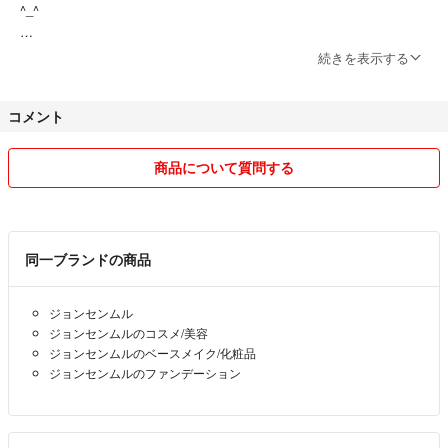
^_^
即購入OKです！
続きを表示する
平日でしたら即日〜翌日には発送しております。
いいね有りやコメントやり取り中でも、購入して頂いた方を優先させて
コメント
頂きます。
普通郵便の発送について。
商品について質問する
祝日と土日曜の配達がありません。そのため、木曜日（地域によっては
水曜日も）に発送しても翌週月曜日以降のお届けとなります。また、普
通扱いの郵便物の配達日数がこれまでよりも1日程度長くなっていま
す。
同一ブランドの商品
購入時に発送方法をご確認頂き、ご了承の上購入くださいませ。＋差額
上乗せでかんたんラクマパックへ変更可能ですので、その場合は購入前
ジョンセンムル
にコメント下さい。
ジョンセンムルのコスメ/美容
ジョンセンムルのベースメイク/化粧品
※不良品などがあった場合、受取評価される前にコメントにてお問い合
ジョンセンムルのファンデーション
わせください。評価された後ですと対応が出来なくなります。
禁煙家庭、ペット居ません。