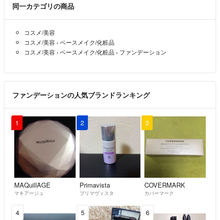
同一カテゴリの商品
コスメ/美容
コスメ/美容
›
ベースメイク/化粧品
コスメ/美容
›
ベースメイク/化粧品
›
ファンデーション
ファンデーションの人気ブランドランキング
1
2
3
MAQuillAGE
Primavista
COVERMARK
マキアージュ
プリマヴィスタ
カバーマーク
4
5
6