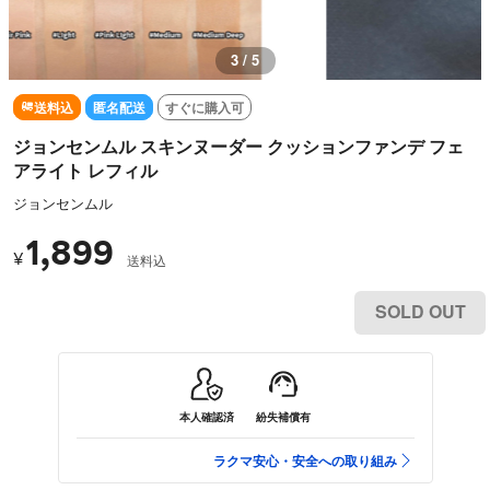
3 / 5
送料込
匿名配送
すぐに購入可
ジョンセンムル スキンヌーダー クッションファンデ フェ
アライト レフィル
ジョンセンムル
1,899
¥
送料込
SOLD OUT
本人確認済
紛失補償有
ラクマ安心・安全への取り組み