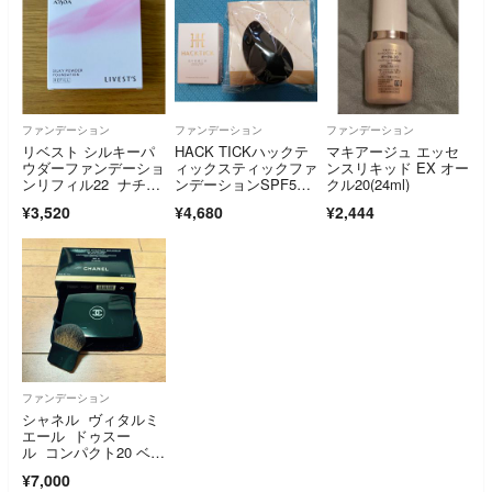
ファンデーション
ファンデーション
ファンデーション
リベスト シルキーパ
HACK TICKハックテ
マキアージュ エッセ
ウダーファンデーショ
ィックスティックファ
ンスリキッド EX オー
ンリフィル22 ナチュ
ンデーションSPF5
クル20(24ml)
ラルライト
0・PA＋＋＋＋5.6gラ
¥3,520
¥4,680
¥2,444
イト（リニューアル）
しずく型スポンジ付
ファンデーション
シャネル ヴィタルミ
エール ドゥスー
ル コンパクト20 ベー
ジュ 新品未使用❣️
¥7,000