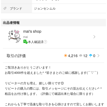
入前にコメントでお伝えください。
単体でのお値引きはできません。
ブランド
ジョンセンムル
成分：水,_シクロペンタシロキサン,_酸化チタン,_メトキシケイヒ酸エチ
出品者情報
ルヘキシル,_トリメチルシロキシケイ酸,_グリセリン,_サリチル酸エチル
ヘキシル,_PEG-10ジメチコン,_BG,_ナイアシンアミド,_エチルヘキサン
mai's shop
酸セチル,_ペンチレングリコール,_酸化鉄,_(ビニルピロリドン/ヘキサデセ
mai
ン)コポリマー,_カプリリルメチコン,_ポリプロピルシルセスキオキサン,_
本人確認済
硫酸Mg,_フェノキシエタノール,_セチルPEG/PPG-10/1ジメチコン,_ステ
アリン酸,_合成フルオロフロゴパイト,_ジステアルジモニウムヘクトライ
ト,_アルミナ,_(アクリレーツ/ジメチコン)コポリマー,_トリエトキシカプ
取引の評価
4,216
12
0
リリルシラン,_水酸化Al,_ジメチコン,_香料,_エチルヘキシルグリセリン,_
ジメチコンクロスポリマー,_アデノシン,_EDTA-2Na,_(ジメチコン/ビニル
ご覧頂きありがとうございます！
ジメチコン)クロスポリマー,_マイカ,_酸化スズ,_ポリグルタミン酸
お取引4000件を超えました^ ^皆さまとのご縁に感謝します(⌒▽⌒)
注意！
リピーターの方も増え、嬉しい限りです😊
個人保管です。神経質な方はご遠慮下さい。
リピートの購入の際には、取引メッセージにその旨お伝えください^ ^
ご理解いただける方のみお願いいたします。
粗品をお付け致します。（評価にて確認出来た場合に限ります）
これからも丁寧で迅速な取り引きを心掛けますので宜しくお願いします