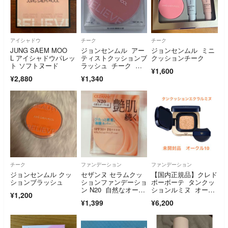
アイシャドウ
チーク
チーク
JUNG SAEM MOO
ジョンセンムル アー
ジョンセンムル ミニ
L アイシャドウパレッ
ティストクッションブ
クッションチーク
ト ソフトヌード
ラッシュ チーク レ
¥1,600
アローズ ４ｇ
¥2,880
¥1,340
チーク
ファンデーション
ファンデーション
ジョンセンムル クッ
セザンヌ セラムクッ
【国内正規品】クレド
ションブラッシュ
ションファンデーショ
ポーボーテ タンクッ
ン N20 自然なオーク
ションルミヌ オーク
¥1,200
ル系
ル10
¥1,399
¥6,200