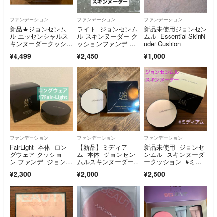
ファンデーション
ファンデーション
ファンデーション
新品★ジョンセンム
ライト ジョンセンム
新品未使用ジョンセン
ル エッセンシャルス
ル スキンヌーダー ク
ムル Essential SkinN
キンヌーダークッショ
ッションファンデ 本
uder Cushion
ン クリームピンク
体
¥4,499
¥2,450
¥1,000
ファンデーション
ファンデーション
ファンデーション
FairLight 本体 ロン
【新品】ミディア
新品未使用 ジョンセ
グウェア クッショ
ム 本体 ジョンセン
ンムル スキンヌーダ
ン ファンデ ジョンセ
ムルスキンヌーダーク
ークッション #ミデ
ンムル
ッションファンデ
ィアム
¥2,300
¥2,000
¥2,500